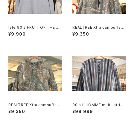
late 90's FRUIT OF THE LO
REALTREE Xtra camouflag
OM heavy-weight Sweat
e hoodie "LARGE"
¥9,900
¥9,350
"HUNTLEY"
REALTREE Xtra camouflag
90's L'HOMME multi-stripe
e hoodie "MEDIUM"
henley-neck Sweater
¥9,350
¥99,999