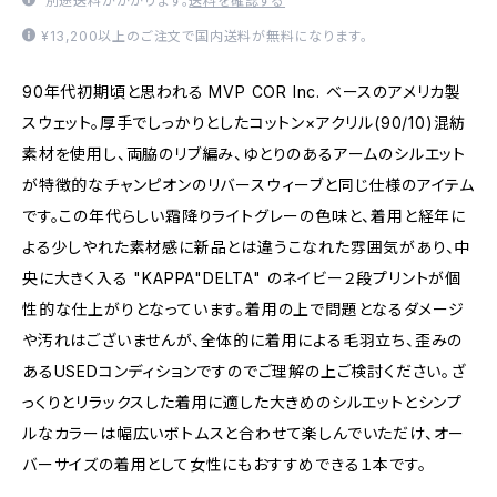
別途送料がかかります。
送料を確認する
¥13,200以上のご注文で国内送料が無料になります。
90年代初期頃と思われる MVP COR Inc. ベースのアメリカ製
スウェット。厚手でしっかりとしたコットン×アクリル(90/10)混紡
素材を使用し、両脇のリブ編み、ゆとりのあるアームのシルエット
が特徴的なチャンピオンのリバースウィーブと同じ仕様のアイテム
です。この年代らしい霜降りライトグレーの色味と、着用と経年に
よる少しやれた素材感に新品とは違うこなれた雰囲気があり、中
央に大きく入る "KAPPA"DELTA" のネイビー２段プリントが個
性的な仕上がりとなっています。着用の上で問題となるダメージ
や汚れはございませんが、全体的に着用による毛羽立ち、歪みの
あるUSEDコンディションですのでご理解の上ご検討ください。ざ
っくりとリラックスした着用に適した大きめのシルエットとシンプ
ルなカラーは幅広いボトムスと合わせて楽しんでいただけ、オー
バーサイズの着用として女性にもおすすめできる１本です。