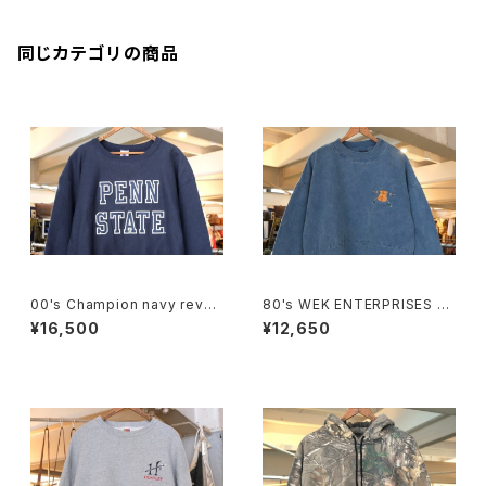
同じカテゴリの商品
00's Champion navy rever
80's WEK ENTERPRISES as
se weave Sweat "PENN ST
h-blue cotton-twill Sweat
¥16,500
¥12,650
ATE"