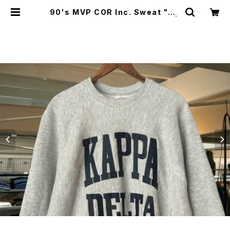
90's MVP COR Inc. Sweat "KA
PPA DELTA/ Made in U.S.A." |
GARYO