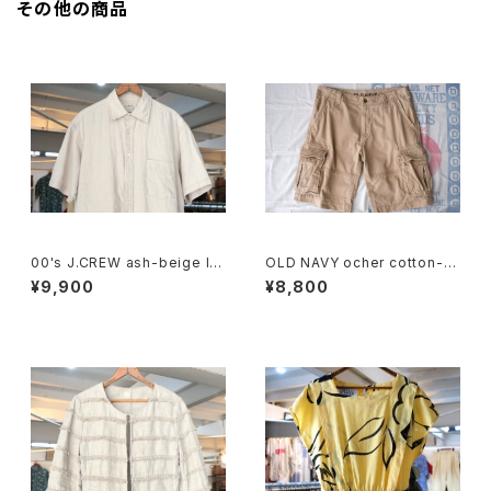
その他の商品
00's J.CREW ash-beige lin
OLD NAVY ocher cotton-t
en Shirt
will cargo Shorts
¥9,900
¥8,800