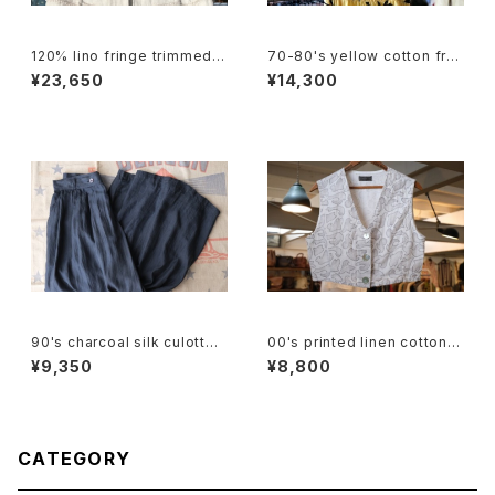
120% lino fringe trimmed c
70-80's yellow cotton fre
ollarless Jacket
nch sleeve blouse Dress
¥23,650
¥14,300
90's charcoal silk culotte
00's printed linen cotton s
Pants
hort Vest
¥9,350
¥8,800
CATEGORY