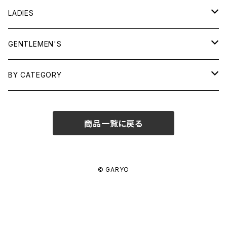
LADIES
TOPS
GENTLEMEN'S
SHIRTS
OUTERWEAR
TOPS
BY CATEGORY
KNITS/ SWEATS
TEES
DRESSES
OUTERWEAR
BAGS
商品一覧に戻る
SHIRTS
BOTTOMS
BOTTOMS
JEWELRY
SWEATS/ KNITS
SKIRTS
WOMENS
SHOES
SHOES
ACCESSORIES
© GARYO
PANTS
MENS
GARYO ORIGINAL