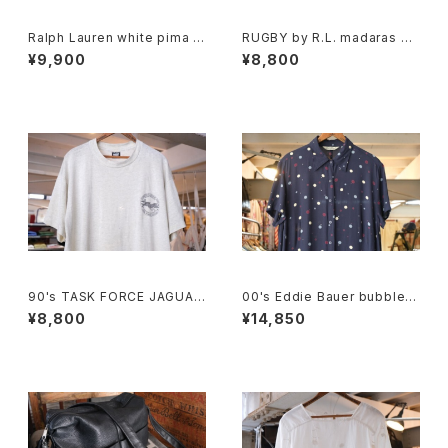
Ralph Lauren white pima c
RUGBY by R.L. madaras pl
otton polo Shirt
aid cotton Shorts
¥9,900
¥8,800
90's TASK FORCE JAGUAR
00's Eddie Bauer bubble d
printed Tee "Made in U.S.
ot rayon shirt maxi Dress
¥8,800
¥14,850
A."