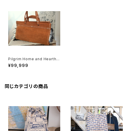
Pilgrim Home and Hearth s
uede leather firewood Log
¥99,999
Carrier
同じカテゴリの商品