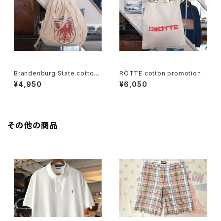
Brandenburg State cotton
RÖTTE cotton promotional
souvenir drawstring Bag
shoulder Bag
¥4,950
¥6,050
その他の商品