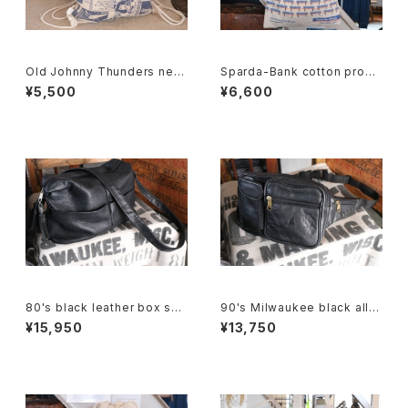
Old Johnny Thunders new
Sparda-Bank cotton prom
spaper printed canvas Kna
otional shoulder Bag
¥5,500
¥6,600
psack
80's black leather box sho
90's Milwaukee black all-l
ulder Bag w/ tassel accent
eather fanny Pack
¥15,950
¥13,750