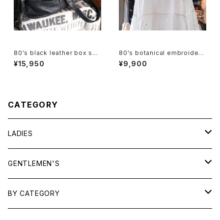
80's black leather box sho
80's botanical embroidere
ulder Bag w/ tassel accent
d Indian cotton pullover Bl
¥15,950
¥9,900
ouse
CATEGORY
LADIES
TOPS
GENTLEMEN'S
SHIRTS
OUTERWEAR
TOPS
BY CATEGORY
KNITS/ SWEATS