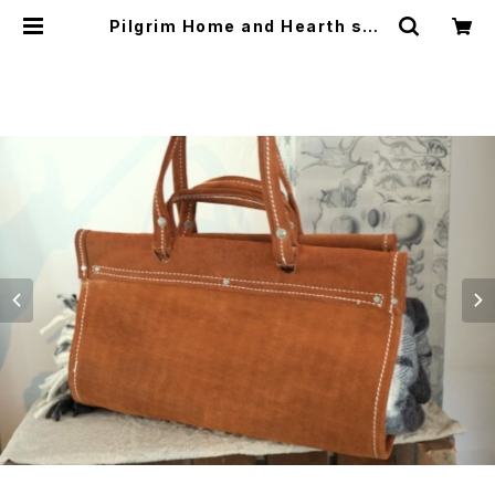
Pilgrim Home and Hearth sue
de leather firewood Log Carri
er | GARYO