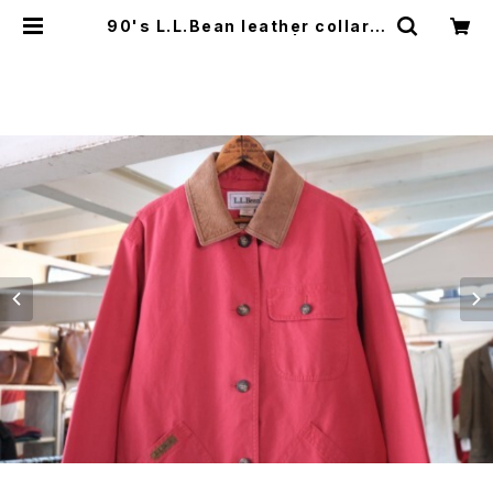
90's L.L.Bean leather collar h
unting style Coat | GARYO