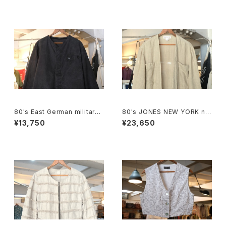
80's East German military
80's JONES NEW YORK nat
Jacket "remade"
ural linen sack open Coat
¥13,750
¥23,650