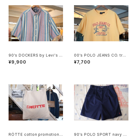
90's DOCKERS by Levi's m
00's POLO JEANS CO. truc
ulti-stripe and botanical S
k and field printed Tee
¥9,900
¥7,700
hirt
RÖTTE cotton promotional
90's POLO SPORT navy C