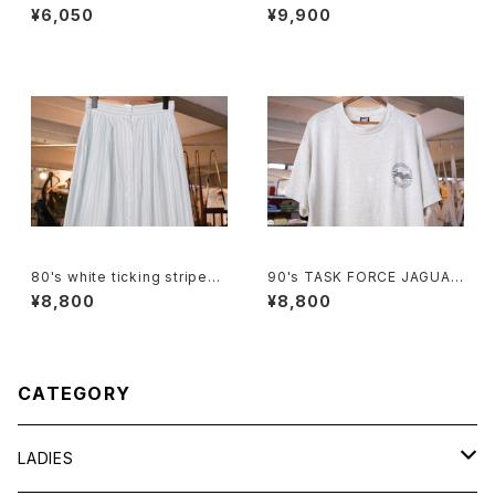
shoulder Bag
ulottes w/ pony embroider
¥6,050
¥9,900
y
80's white ticking striped
90's TASK FORCE JAGUAR
cotton flared Skirt
printed Tee "Made in U.S.
¥8,800
¥8,800
A."
CATEGORY
LADIES