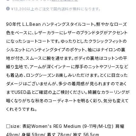
¥13,200以上のご注文で国内送料が無料になります。
90年代 L.L.Bean ハンティングスタイルコート。鮮やかなローズ
色をベースに、レザーカラーにレザーのブランドタグがアクセント
になったショートコートです。ゆったりとしたクラシックフィットの
シルエットにハンティングタイプのポケット、袖にはナイロンの裏
地が付き、スムースに腕を通せます。ボディの裏地はコットンの平
織り生地で、アームが深くインナーに厚手のニットやフリースなど
も着込め、ロングシーズンお楽しみいただけます。とくに目立った
ダメージはございませんが、多少の着用感が見られますのであく
までUSED品とご確認の上ご検討ください。綺麗なカラーリングが
暗くなりがちな秋冬のコーディネートを明るく彩り、気分も変えて
くれそうですね。
□size: 表記Women's REG Medium (9-11号/M-L位) 肩幅
49cm/ 身幅 59cm/ 着丈 78cm/ 袖丈 56.5cm