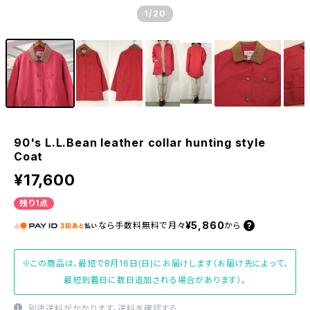
1
/20
90's L.L.Bean leather collar hunting style
Coat
¥17,600
残り1点
¥5,860
なら
手数料無料で
月々
から
※この商品は、最短で8月16日(日)にお届けします（お届け先によって、
最短到着日に数日追加される場合があります）。
別途送料がかかります。
送料を確認する