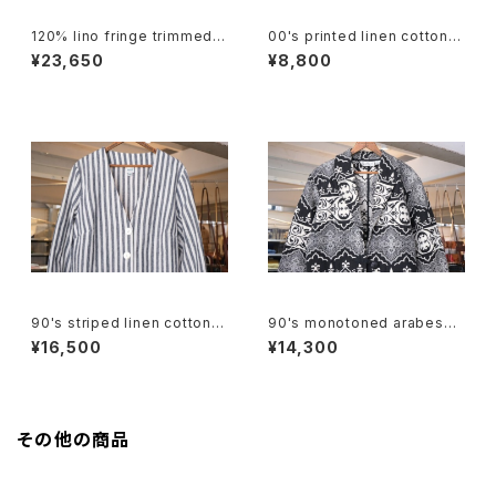
120% lino fringe trimmed c
00's printed linen cotton s
ollarless Jacket
hort Vest
¥23,650
¥8,800
90's striped linen cotton V
90's monotoned arabesqu
-neck Jacket
e gobelin short Jacket
¥16,500
¥14,300
その他の商品