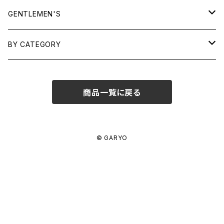
TOPS
GENTLEMEN'S
SHIRTS
OUTERWEAR
TOPS
BY CATEGORY
KNITS/ SWEATS
TEES
DRESSES
OUTERWEAR
BAGS
商品一覧に戻る
SHIRTS
BOTTOMS
BOTTOMS
JEWELRY
SWEATS/ KNITS
SKIRTS
WOMENS
SHOES
SHOES
ACCESSORIES
© GARYO
PANTS
MENS
GARYO ORIGINAL