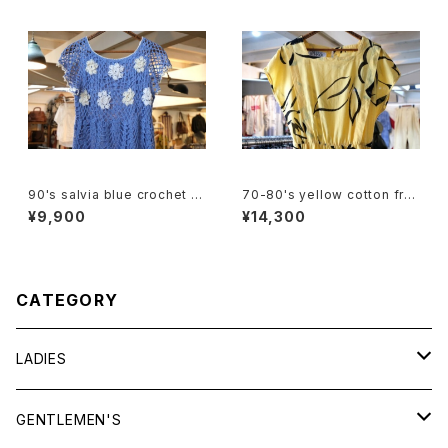
90's salvia blue crochet b
70-80's yellow cotton fre
abydoll Top
nch sleeve blouse Dress
¥9,900
¥14,300
CATEGORY
LADIES
TOPS
GENTLEMEN'S