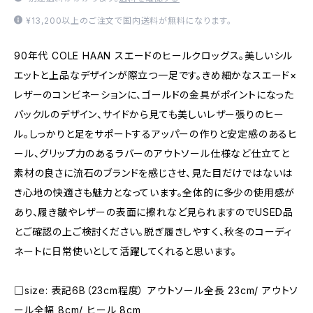
¥13,200以上のご注文で国内送料が無料になります。
90年代 COLE HAAN スエードのヒールクロッグス。美しいシル
エットと上品なデザインが際立つ一足です。きめ細かなスエード×
レザーのコンビネーションに、ゴールドの金具がポイントになった
バックルのデザイン、サイドから見ても美しいレザー張りのヒー
ル。しっかりと足をサポートするアッパーの作りと安定感のあるヒ
ール、グリップ力のあるラバーのアウトソール仕様など仕立てと
素材の良さに流石のブランドを感じさせ、見た目だけではないは
き心地の快適さも魅力となっています。全体的に多少の使用感が
あり、履き皺やレザーの表面に擦れなど見られますのでUSED品
とご確認の上ご検討ください。脱ぎ履きしやすく、秋冬のコーディ
ネートに日常使いとして活躍してくれると思います。
□size: 表記6B（23cm程度） アウトソール全長 23cm/ アウトソ
ール全幅 8cm/ ヒール 8cm