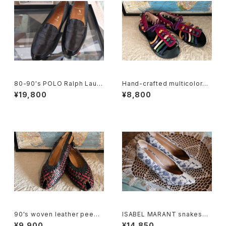
80-90's POLO Ralph Laure
Hand-crafted multicolored
n penny Loafers made in It
leather Sandals
¥19,800
¥8,800
aly
90's woven leather peep t
ISABEL MARANT snakeski
oe Slingbacks
n heeled Pumps
¥9,900
¥14,850