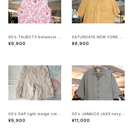
90's TALBOTS botanical s
SATURDAYS NEW YORK CI
croll printed Irish linen sle
TY camel cellulose s/s Shi
¥9,900
¥9,900
eveless Shirt
rt
00's GAP light-beige cotto
00's JAMAICA JAXX navy-
n-twill cargo Shorts
green jacquard silk Shirt
¥9,900
¥11,000