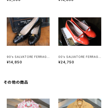
90's SALVATORE FERRAGA
00's SALVATORE FERRAGA
MO black enamel buckle P
MO "Audrey" orange enam
¥14,850
¥24,750
umps
el flat Shoes
その他の商品