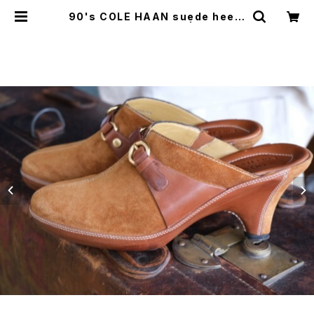
90's COLE HAAN suede heele
d Clogs w/buckles | GARYO