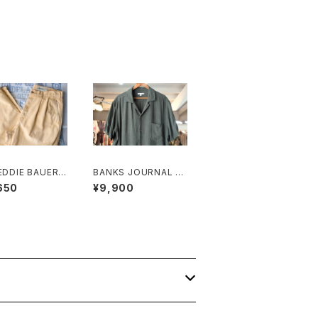
EDDIE BAUER c
BANKS JOURNAL ra
-duck 2-tuck
yon ×linen open-co
650
¥9,900
llar Shirt