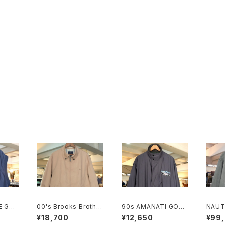
KE GOL
00's Brooks Brother
90s AMANATI GOO
NAUT
 Vest
s light-beige zip-u
DYEAR and NASCAR
een c
¥18,700
¥12,650
¥99
"
p Jacket
official racing nylon
zip-u