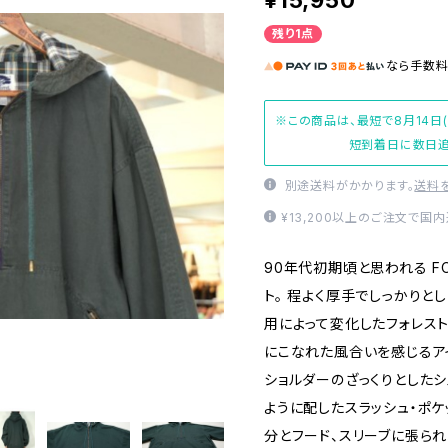
¥15,950
残り1点
なら
手数
※この商品は、最短で8月14日
短到着日に数日追
別途送料がかかります。
送料
¥13,200以上のご注文で国
90年代初期頃と思われる FO
ト。 程よく厚手でしっかりとし
用によって変化したフォレス
にこなれた風合いを感じるア
ショルダーのざっくりとした
ように配したスラッシュ・ポ
分とフード、スリーブに張られ