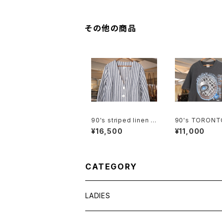
その他の商品
90's striped linen c
90's TORONT
otton V-neck Jacke
PLES LEAFS bl
¥16,500
¥11,000
t
otton Tee "Ma
CANADA"
CATEGORY
LADIES