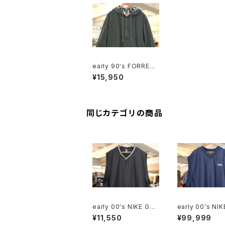
early 90's FORREST
EL green hooded p
¥15,950
ull-over Jacket
同じカテゴリの商品
early 00's NIKE GOL
early 00's NI
F black v-neck Vest
F navy v-neck
¥11,550
¥99,999
"SAS Institute