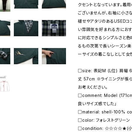
クセントとなっています。着
ございませんが、右袖に小さ
褪せやアタリのあるUSEDコ
い雰囲気を好まれる方におす
に対応できるシンプルさと色
るもの次第で長いシーズン楽
ーサイズの着こなしとして女
□size: 表記M (L位) 肩幅 
丈 57cm ※ライニングが
お考えください。
□comment: Model (17
良いサイズ感でした」
□material: shell-100% co
□color: フォレストグリーン
□condition: ☆☆☆☆