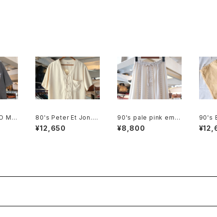
Jacket
O MA
80's Peter Et Jon. i
90's pale pink embr
90's 
ack c
vory chinese-butto
oidered rayon easy
otton
¥12,650
¥8,800
¥12,
de in
n silk Shirt
Skirt
Pants