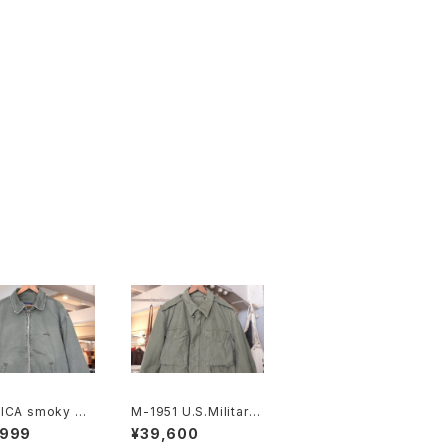
ICA smoky gr
M-1951 U.S.Military
rashed-cotton
field Jacket "ONE
,999
¥39,600
p Jacket
MAN ONE VOTE"