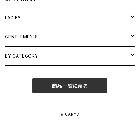
LADIES
TOPS
GENTLEMEN'S
SHIRTS
OUTERWEAR
TOPS
BY CATEGORY
KNITS/ SWEATS
TEES
DRESSES
OUTERWEAR
BAGS
商品一覧に戻る
SHIRTS
BOTTOMS
BOTTOMS
JEWELRY
SWEATS/ KNITS
SKIRTS
WOMENS
SHOES
SHOES
ACCESSORIES
© GARYO
PANTS
MENS
GARYO ORIGINAL