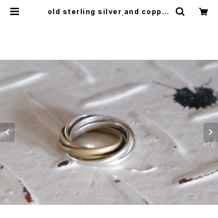
old sterling silver and copper
sextuple Ring | GARYO