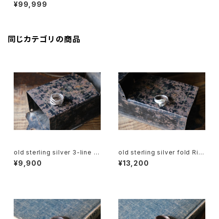
per sextuple Ring
¥99,999
同じカテゴリの商品
old sterling silver 3-line fl
old sterling silver fold Rin
ow Ring
g
¥9,900
¥13,200