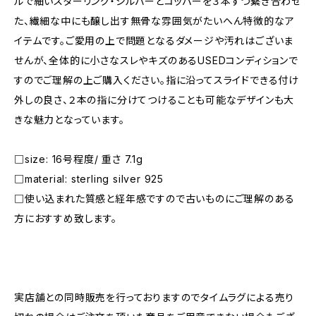
ルで細いスターリング・シルバーとコッパーを３本ずつ繋ぎ合わせ
た、繊細な中にも醸し出す無骨な雰囲気がたいへん特徴的なア
イテムです。ご愛用の上で問題となるダメージや汚れはございま
せんが、全体的に小さなスレやキズのあるUSEDコンディションで
すのでご理解の上ご購入ください。指に沿ってスライドできる付け
外しの良さ、２本の指に分けてつけることも可能なデザインも大
きな魅力となっています。
□size: 16号程度/ 重さ 7.1g
□material: sterling silver 925
□使い込まれた質感と経年感ですので古いものにご理解のある
方におすすめ致します。
―――――――――――――――――――――
実店舗との同時販売を行っておりますのでタイムラグによる売り