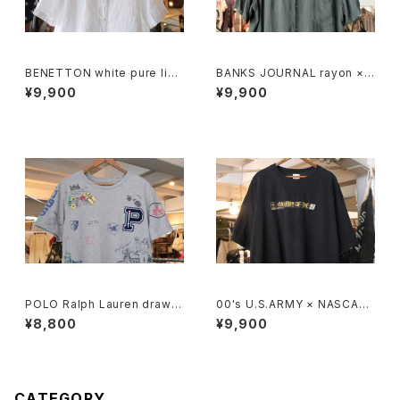
BENETTON white pure line
BANKS JOURNAL rayon ×li
n S/S Shirt
nen open-collar Shirt
¥9,900
¥9,900
POLO Ralph Lauren drawin
00's U.S.ARMY × NASCAR
g printed Tee w/ patch
embroidered logo black c
¥8,800
¥9,900
otton Tee
CATEGORY