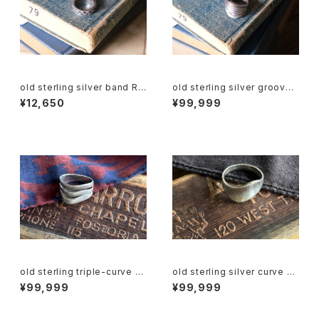
old sterling silver band Rin
old sterling silver groove
g
Ring
¥12,650
¥99,999
old sterling triple-curve sil
old sterling silver curve Ri
ver Ring
ng
¥99,999
¥99,999