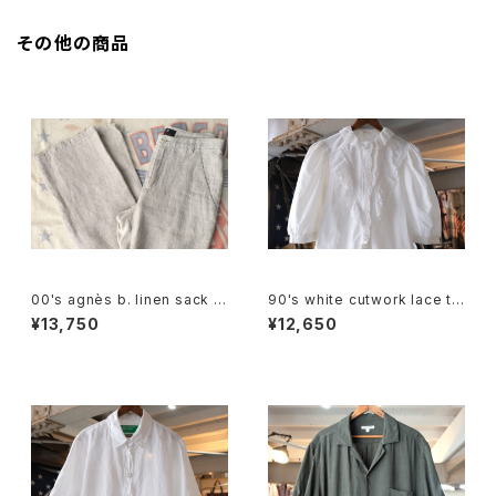
その他の商品
00's agnès b. linen sack st
90's white cutwork lace tri
raight leg Pants
mmed cotton Blouse
¥13,750
¥12,650