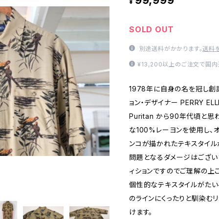
99,999
¥
SOLD OUT
別途送料がかかります。
送料
¥13,200以上のご注文で国
1978年に自身の名を冠し
ョン・デザイナー PERRY E
Puritan から90年代頃
な100%レーヨンを使用し
ンコが描かれたテキスタイル
問題となるダメージはござい
ィションですのでご理解の上
個性的なテキスタイルがたい
のラインにくったりと馴染む
けます。