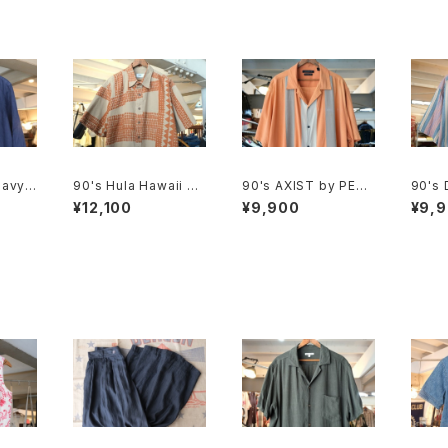
avy li
90's Hula Hawaii ge
90's AXIST by PERR
90's
ometric tribal patter
Y ELLIS panel-patte
evi's
¥12,100
¥9,900
¥9,
n Shirt
rn washable-silk Sh
nd bo
irt