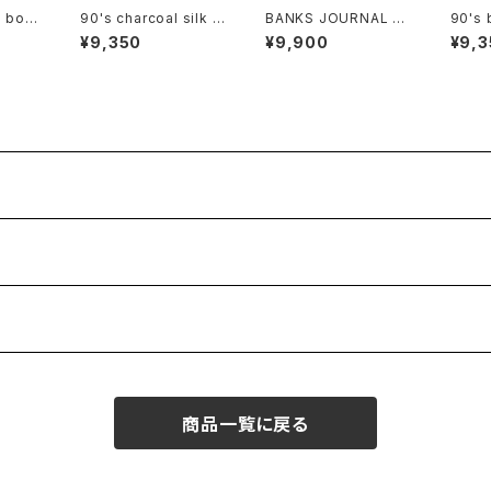
 bota
90's charcoal silk c
BANKS JOURNAL ra
90's 
nted I
ulotte Pants
yon ×linen open-co
x Shir
¥9,350
¥9,900
¥9,3
eveles
llar Shirt
商品一覧に戻る