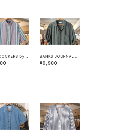
 DOCKERS by L
BANKS JOURNAL ra
 multi-stripe a
yon ×linen open-co
900
¥9,900
tanical Shirt
llar Shirt