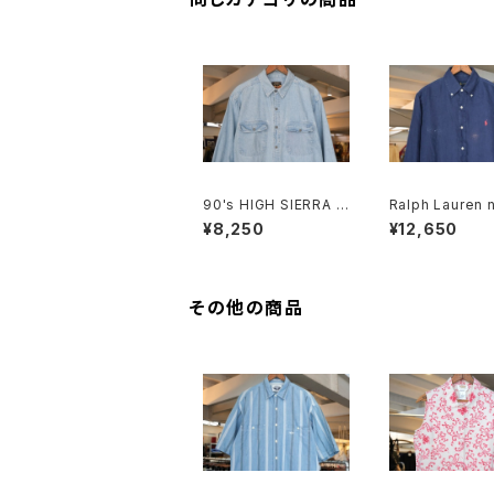
90's HIGH SIERRA f
Ralph Lauren n
aded indigo denim
nen B.D. Shirt
¥8,250
¥12,650
Shirt
その他の商品