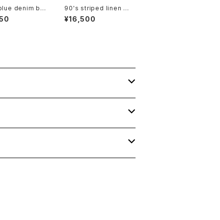
blue denim bo
90's striped linen c
t
otton V-neck Jacke
50
¥16,500
t