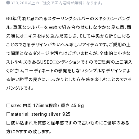
¥13,200以上のご注文で国内送料が無料になります。
60年代頃と思われるスターリングシルバーのメキシカン・バング
ル。重厚なシルバーを曲線で組み合わせたしなやかな見た目、両
先端にオニキスをはめ込んだ美しさ、そして中央から折り曲げる
ことのできるデザインがたいへん珍しいアイテムです。ご愛用の上
で問題となるダメージや汚れはございませんが、全体的に小さな
スレやキズのあるUSEDコンディションですのでご理解の上ご購入
ください。コーディネートの邪魔をしないシンプルなデザインによ
る使い勝手の良さに、しっかりとした存在感を楽しむことのできる
バングルです。
□size: 内周 175mm程度/ 重さ 45.9g
□material: stering silver 925
□使い込まれた質感と経年感ですので古いものにご理解のある
方におすすめ致します。