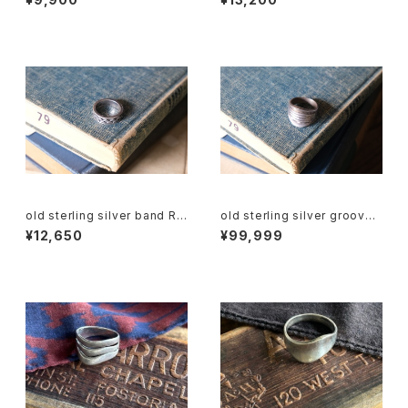
old sterling silver band Rin
old sterling silver groove
g
Ring
¥12,650
¥99,999