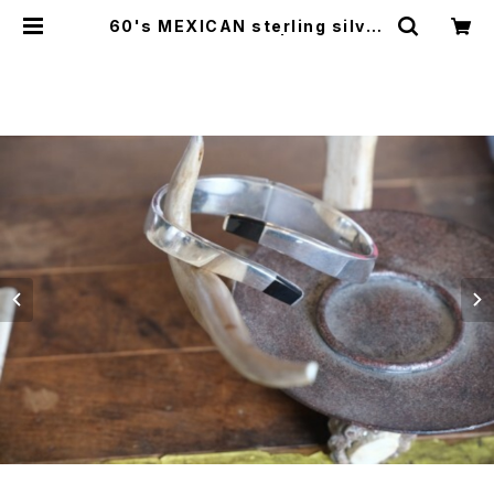
60's MEXICAN sterling silver
folding Bangle | GARYO