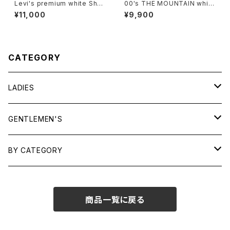
Levi's premium white Shor
00's THE MOUNTAIN white
talls
tiger tie-dye tee Dress
¥11,000
¥9,900
CATEGORY
LADIES
TOPS
GENTLEMEN'S
SHIRTS
OUTERWEAR
TOPS
BY CATEGORY
KNITS/ SWEATS
TEES
DRESSES
OUTERWEAR
BAGS
商品一覧に戻る
SHIRTS
BOTTOMS
BOTTOMS
JEWELRY