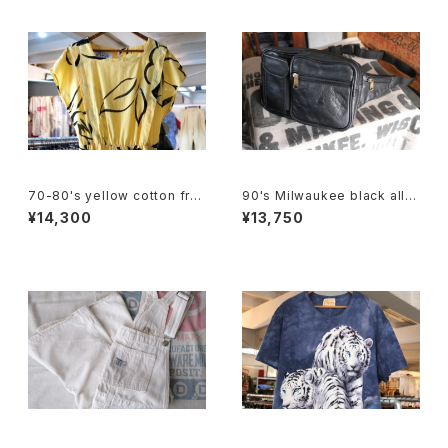
70-80's yellow cotton fre
90's Milwaukee black all-l
nch sleeve blouse Dress
eather fanny Pack
¥14,300
¥13,750