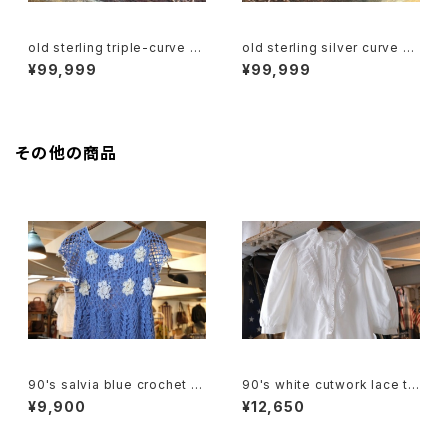
old sterling triple-curve sil
old sterling silver curve Ri
ver Ring
ng
¥99,999
¥99,999
その他の商品
90's salvia blue crochet b
90's white cutwork lace tri
abydoll Top
mmed cotton Blouse
¥9,900
¥12,650