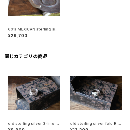
60's MEXICAN sterling silv
er folding Bangle
¥29,700
同じカテゴリの商品
old sterling silver 3-line fl
old sterling silver fold Rin
ow Ring
g
¥9,900
¥13,200