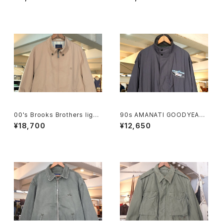
e"
00's Brooks Brothers light
90s AMANATI GOODYEAR
-beige zip-up Jacket
and NASCAR official racin
¥18,700
¥12,650
g nylon Jacket