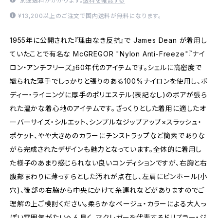
別途送料がかかります。
送料を確認する
¥13,200以上のご注文で国内送料が無料になります。
1955年に公開された『理由なき反抗』で James Dean が着用し
ていたことで有名な McGREGOR "Nylon Anti-Freeze"『ナイ
ロン・アンチフリーズ』60年代のアイテムです。シェルに高密度で
織られた薄手でしっかりと張りのある100%ナイロンを使用し、ボ
ディー・ライニングに厚手のポリエステル(表記なし)のボアが張ら
れた温かな着心地のアイテムです。ざっくりとした着用に適したオ
ーバーサイズ・シルエット、シンプルなジップアップ×スラッシュ・
ポケット、やや大きめのカラーにチンストラップなど簡素でありな
がら完成されたデザインも魅力となっています。全体的に着用し
た様子のあまり感じられない良いコンディションですが、右胸と右
腹部まわりに薄っすらとした汚れが点在し、左肩にピンホール(小
穴)、後部の右脇から中央にかけて糸連れなどがありますのでご
理解の上ご検討ください。柔らかなベージュ・カラーによる大人っ
ぽい雰囲気がたいへん良く、マクレガーを代表するドリズラー・ジ