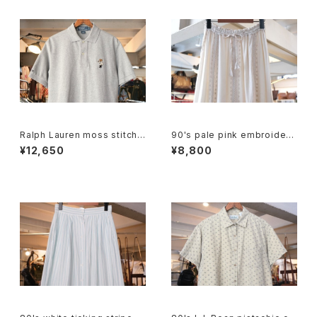
Ralph Lauren moss stitch
90's pale pink embroidere
polo Shirt "POLO BEAR"
d rayon easy Skirt
¥12,650
¥8,800