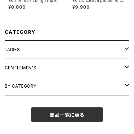
80's white ticking striped
80's L.L.Bean pistachio cal
cotton flared Skirt
ico cotton box Shirt
¥8,800
¥9,900
CATEGORY
LADIES
TOPS
GENTLEMEN'S
SHIRTS
OUTERWEAR
TOPS
BY CATEGORY
KNITS/ SWEATS
TEES
DRESSES
OUTERWEAR
BAGS
商品一覧に戻る
SHIRTS
BOTTOMS
BOTTOMS
JEWELRY