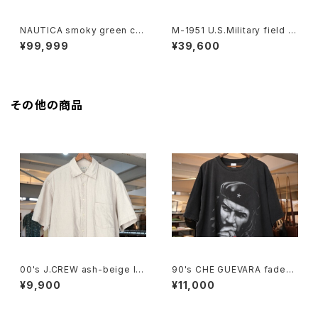
NAUTICA smoky green cra
M-1951 U.S.Military field J
shed-cotton zip-up Jacke
acket "ONE MAN ONE VOT
¥99,999
¥39,600
t
E"
その他の商品
00's J.CREW ash-beige lin
90's CHE GUEVARA fade-b
en Shirt
lack cotton photo print Te
¥9,900
¥11,000
e