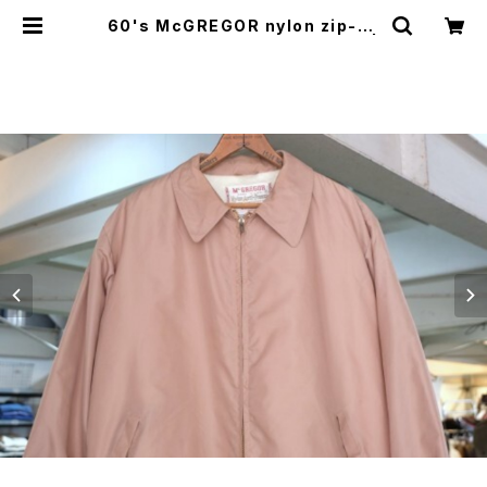
60's McGREGOR nylon zip-up
Jacket "Nylon Anti-Freeze" |
GARYO