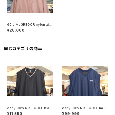
60's McGREGOR nylon zip
-up Jacket "Nylon Anti-Fre
¥28,600
eze"
同じカテゴリの商品
early 00's NIKE GOLF blac
early 00's NIKE GOLF navy
k v-neck Vest
v-neck Vest "SAS Institut
¥11,550
¥99,999