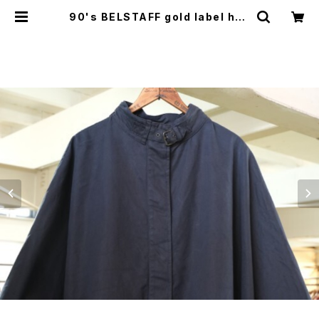
90's BELSTAFF gold label hoo
ded Cape | GARYO