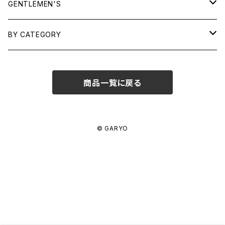
TOPS
GENTLEMEN'S
SHIRTS
OUTERWEAR
TOPS
BY CATEGORY
KNITS/ SWEATS
TEES
DRESSES
OUTERWEAR
BAGS
商品一覧に戻る
SHIRTS
BOTTOMS
BOTTOMS
JEWELRY
SWEATS/ KNITS
SKIRTS
WOMENS
SHOES
SHOES
ACCESSORIES
© GARYO
PANTS
MENS
GARYO ORIGINAL