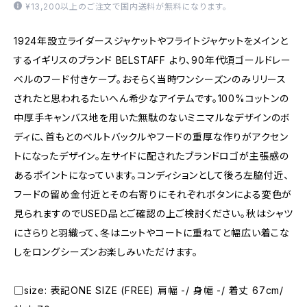
¥13,200以上のご注文で国内送料が無料になります。
1924年設立ライダースジャケットやフライトジャケットをメインと
するイギリスのブランド BELSTAFF より、90年代頃ゴールドレー
ベルのフード付きケープ。おそらく当時ワンシーズンのみリリース
されたと思われるたいへん希少なアイテムです。100%コットンの
中厚手キャンバス地を用いた無駄のないミニマルなデザインのボ
ディに、首もとのベルトバックルやフードの重厚な作りがアクセン
トになったデザイン。左サイドに配されたブランドロゴが主張感の
あるポイントになっています。コンディションとして後ろ左脇付近、
フードの留め金付近とその右寄りにそれぞれボタンによる変色が
見られますのでUSED品とご確認の上ご検討ください。秋はシャツ
にさらりと羽織って、冬はニットやコートに重ねてと幅広い着こな
しをロングシーズンお楽しみいただけます。
□size: 表記ONE SIZE (FREE) 肩幅 -/ 身幅 -/ 着丈 67cm/