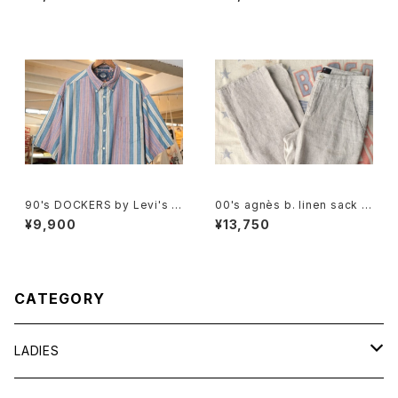
90's DOCKERS by Levi's m
00's agnès b. linen sack st
ulti-stripe and botanical S
raight leg Pants
¥9,900
¥13,750
hirt
CATEGORY
LADIES