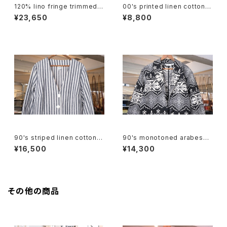
120% lino fringe trimmed c
00's printed linen cotton s
ollarless Jacket
hort Vest
¥23,650
¥8,800
90's striped linen cotton V
90's monotoned arabesqu
-neck Jacket
e gobelin short Jacket
¥16,500
¥14,300
その他の商品