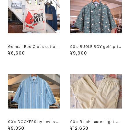
German Red Cross cotton
90's BUGLE BOY golf-print
promotional shoulder Bag
cotton Shirt
¥6,600
¥9,900
90's DOCKERS by Levi's m
90's Ralph Lauren light-be
ulti-stripe chambray Shirt
ige cotton easy Pants
¥9,350
¥12,650