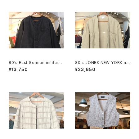
80's East German military
80's JONES NEW YORK nat
Jacket "remade"
ural linen sack open Coat
¥13,750
¥23,650