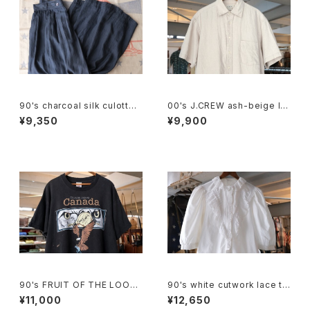
90's charcoal silk culotte
00's J.CREW ash-beige lin
Pants
en Shirt
¥9,350
¥9,900
90's FRUIT OF THE LOOM
90's white cutwork lace tri
eagle printed Tee "Made i
mmed cotton Blouse
¥11,000
¥12,650
n CANADA"