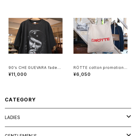
90's CHE GUEVARA fade-b
RÖTTE cotton promotional
lack cotton photo print Te
shoulder Bag
¥11,000
¥6,050
e
CATEGORY
LADIES
TOPS
GENTLEMEN'S