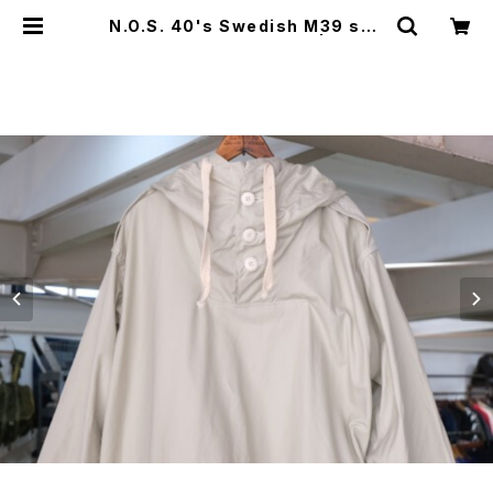
N.O.S. 40's Swedish M39 sno
w Parka "ONE-WASH" | GARY
O