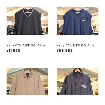
early 00's NIKE GOLF blac
early 00's NIKE GOLF navy
k v-neck Vest
v-neck Vest "SAS Institut
¥11,550
¥99,999
e"