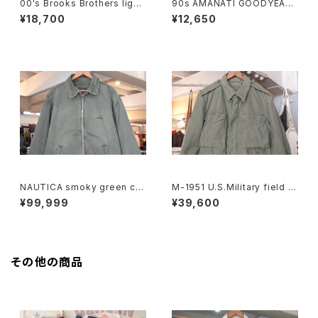
00's Brooks Brothers light
90s AMANATI GOODYEAR
-beige zip-up Jacket
and NASCAR official racin
¥18,700
¥12,650
g nylon Jacket
NAUTICA smoky green cra
M-1951 U.S.Military field J
shed-cotton zip-up Jacke
acket "ONE MAN ONE VOT
¥99,999
¥39,600
t
E"
その他の商品