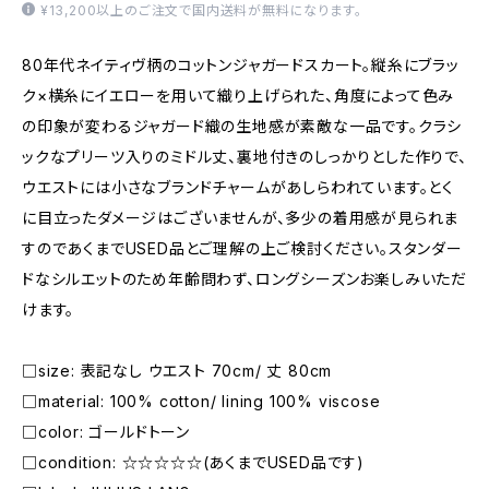
¥13,200以上のご注文で国内送料が無料になります。
80年代ネイティヴ柄のコットンジャガードスカート。縦糸にブラッ
ク×横糸にイエローを用いて織り上げられた、角度によって色み
の印象が変わるジャガード織の生地感が素敵な一品です。クラシ
ックなプリーツ入りのミドル丈、裏地付きのしっかりとした作りで、
ウエストには小さなブランドチャームがあしらわれています。とく
に目立ったダメージはございませんが、多少の着用感が見られま
すのであくまでUSED品とご理解の上ご検討ください。スタンダー
ドなシルエットのため年齢問わず、ロングシーズンお楽しみいただ
けます。
□size: 表記なし ウエスト 70cm/ 丈 80cm
□material: 100% cotton/ lining 100% viscose
□color: ゴールドトーン
□condition: ☆☆☆☆☆(あくまでUSED品です)