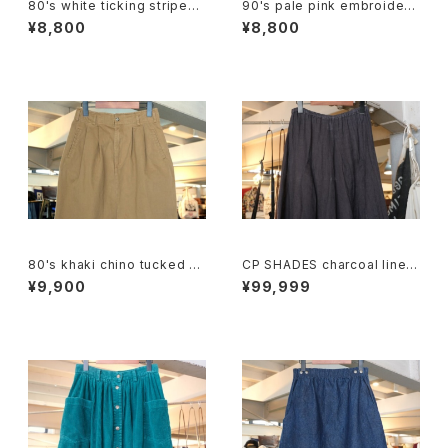
80's white ticking striped
90's pale pink embroidere
cotton flared Skirt
d rayon easy Skirt
¥8,800
¥8,800
80's khaki chino tucked p
CP SHADES charcoal linen
encil Skirt
flared long Skirt
¥9,900
¥99,999