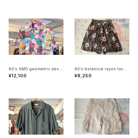
90's SMD geometric abstr
90's botanical rayon tucke
act rayon open-collar Shirt
d Culottes
¥12,100
¥8,250
"Made in JAPAN"