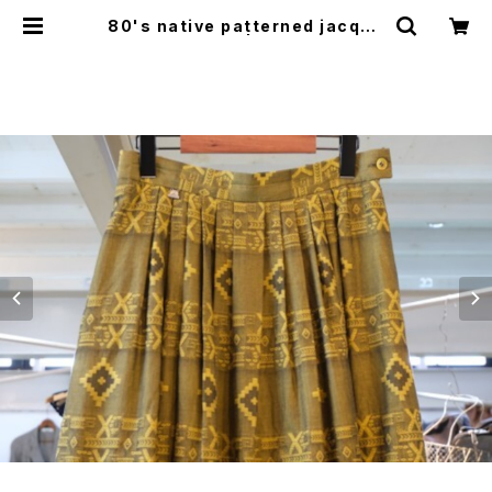
80's native patterned jacqua
rd Skirt | GARYO