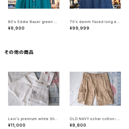
80's Eddie Bauer green co
70's denim flared long ea
rduroy flared Skirt
sy Skirt
¥9,900
¥99,999
その他の商品
Levi's premium white Shor
OLD NAVY ocher cotton-t
talls
will cargo Shorts
¥11,000
¥8,800