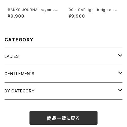
BANKS JOURNAL rayon ×li
00's GAP light-beige cotto
nen open-collar Shirt
n-twill cargo Shorts
¥9,900
¥9,900
CATEGORY
LADIES
TOPS
GENTLEMEN'S
SHIRTS
OUTERWEAR
TOPS
BY CATEGORY
KNITS/ SWEATS
TEES
DRESSES
OUTERWEAR
BAGS
商品一覧に戻る
SHIRTS
BOTTOMS
BOTTOMS
JEWELRY