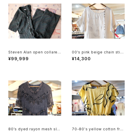
Steven Alan open collared
00's pink beige chain stitc
Jumpsuit "green"
hed linen pullover Dress
¥99,999
¥14,300
80's dyed rayon mesh sle
70-80's yellow cotton fre