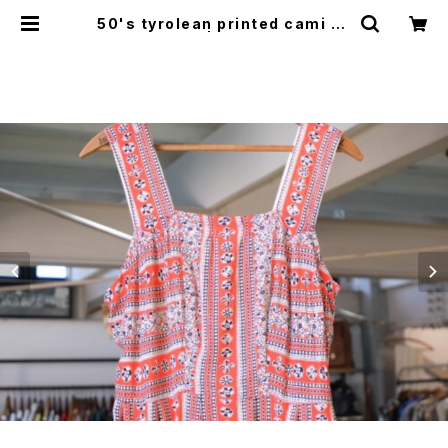
50's tyrolean printed cami Dr
ess | GARYO