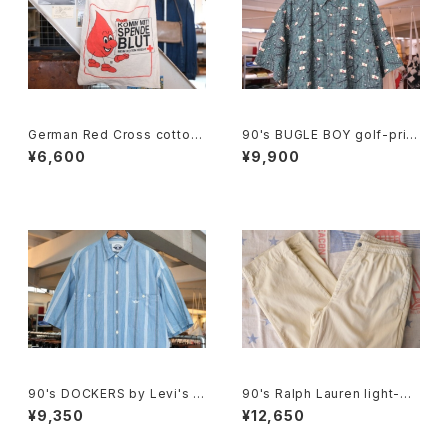
German Red Cross cotton
90's BUGLE BOY golf-print
promotional shoulder Bag
cotton Shirt
¥6,600
¥9,900
90's DOCKERS by Levi's m
90's Ralph Lauren light-be
ulti-stripe chambray Shirt
ige cotton easy Pants
¥9,350
¥12,650