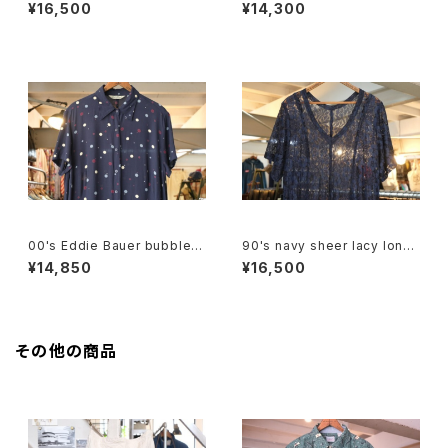
eve long Dress
nch sleeve blouse Dress
¥16,500
¥14,300
00's Eddie Bauer bubble d
90's navy sheer lacy long
ot rayon shirt maxi Dress
Dress
¥14,850
¥16,500
その他の商品