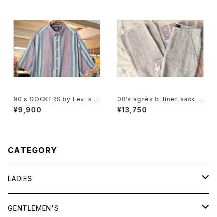
90's DOCKERS by Levi's m
00's agnès b. linen sack st
ulti-stripe and botanical S
raight leg Pants
¥9,900
¥13,750
hirt
CATEGORY
LADIES
TOPS
GENTLEMEN'S