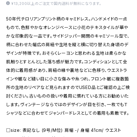
¥13,200以上のご注文で国内送料が無料になります。
50年代チロリアンプリント柄のキャミドレス。ハンドメイドの一点
もので、色鮮やかなオレンジベースに小花のテキスタイルが華や
かな印象的な一品です。サイドジッパー開閉のキャミソール型で、
柄に合わせた幅広の肩紐や生地を縦と横に切り替えた身頃のデ
ザインが特徴です。おそらくレーヨンと思われる生地は柔らかな
肌触りとすとんとした落ち感が魅力です。コンディションとして全
体的に着用感があり、肩紐の縁や裏地などに色移り、ウエストラ
インや裾など縫い目に小さな傷みや糸つれ、フロント裾に複数箇
所の生地のリペアなど見られますのでUSED品とご確認の上ご検
討ください。古いものの扱いや着用に慣れている方にお勧めいた
します。ヴィンテージならではのデザインが目を引き、一枚でもＴ
シャツなどに合わせてジャンパードレスとしての着用も素敵です。
□size: 表記なし (9号/M位) 肩幅 -/ 身幅 41cm/ ウエスト