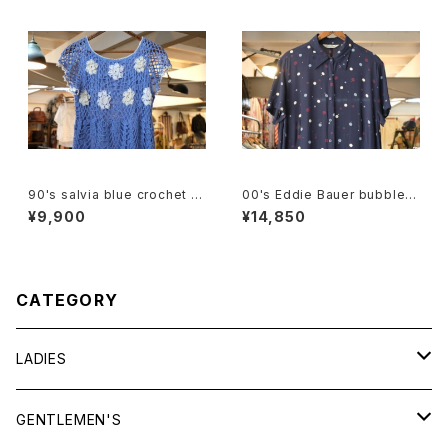
90's salvia blue crochet b
00's Eddie Bauer bubble d
abydoll Top
ot rayon shirt maxi Dress
¥9,900
¥14,850
CATEGORY
LADIES
TOPS
GENTLEMEN'S