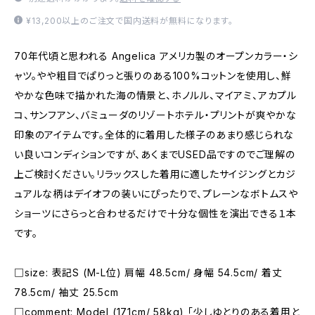
¥13,200以上のご注文で国内送料が無料になります。
70年代頃と思われる Angelica アメリカ製のオープンカラー・シ
ャツ。やや粗目でぱりっと張りのある100%コットンを使用し、鮮
やかな色味で描かれた海の情景と、ホノルル、マイアミ、アカプル
コ、サンフアン、バミューダのリゾートホテル・プリントが爽やかな
印象のアイテムです。全体的に着用した様子のあまり感じられな
い良いコンディションですが、あくまでUSED品ですのでご理解の
上ご検討ください。リラックスした着用に適したサイジングとカジ
ュアルな柄はデイオフの装いにぴったりで、プレーンなボトムスや
ショーツにさらっと合わせるだけで十分な個性を演出できる１本
です。
□size: 表記S (M-L位) 肩幅 48.5cm/ 身幅 54.5cm/ 着丈
78.5cm/ 袖丈 25.5cm
□comment: Model (171cm/ 58kg) 「少しゆとりのある着用と