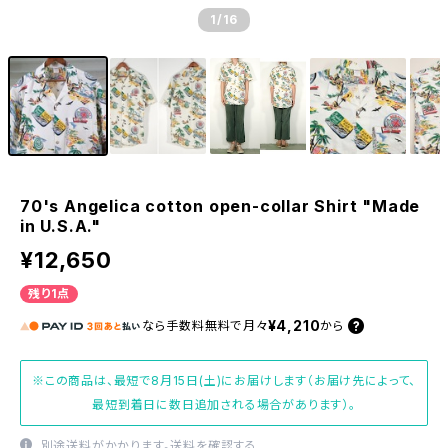
1
/16
70's Angelica cotton open-collar Shirt "Made
in U.S.A."
¥12,650
残り1点
¥4,210
なら
手数料無料で
月々
から
※この商品は、最短で8月15日(土)にお届けします（お届け先によって、
最短到着日に数日追加される場合があります）。
別途送料がかかります。
送料を確認する