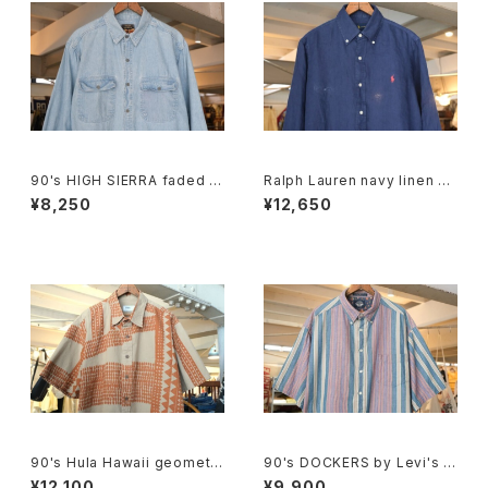
90's HIGH SIERRA faded in
Ralph Lauren navy linen B.
digo denim Shirt
D. Shirt
¥8,250
¥12,650
90's Hula Hawaii geometri
90's DOCKERS by Levi's m
c tribal pattern Shirt
ulti-stripe and botanical S
¥12,100
¥9,900