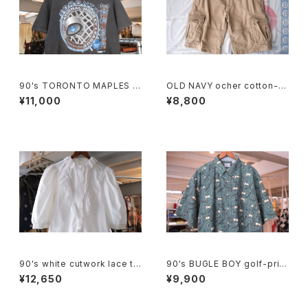
90's TORONTO MAPLES L
OLD NAVY ocher cotton-t
EAFS black cotton Tee "M
will cargo Shorts
¥11,000
¥8,800
ade in CANADA"
90's white cutwork lace tri
90's BUGLE BOY golf-print
mmed cotton Blouse
cotton Shirt
¥12,650
¥9,900