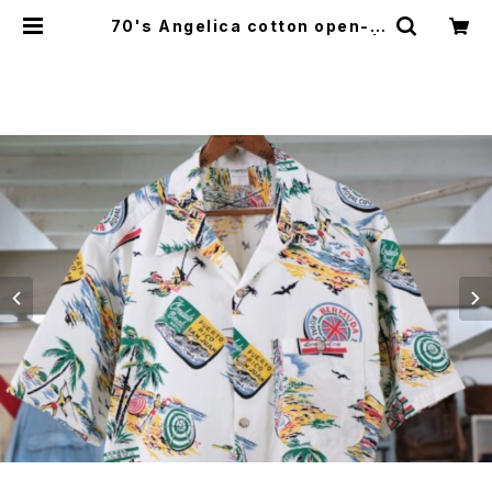
70's Angelica cotton open-c
ollar Shirt "Made in U.S.A." |
GARYO