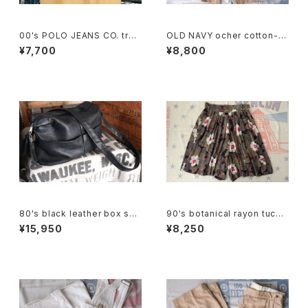
00's POLO JEANS CO. truc
OLD NAVY ocher cotton-t
k and field printed Tee
will cargo Shorts
¥7,700
¥8,800
80's black leather box sho
90's botanical rayon tucke
ulder Bag w/ tassel accent
d Culottes
¥15,950
¥8,250