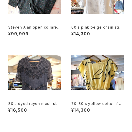
Steven Alan open collared
00's pink beige chain stitc
Jumpsuit "green"
hed linen pullover Dress
¥99,999
¥14,300
80's dyed rayon mesh sle
70-80's yellow cotton fre
eve long Dress
nch sleeve blouse Dress
¥16,500
¥14,300