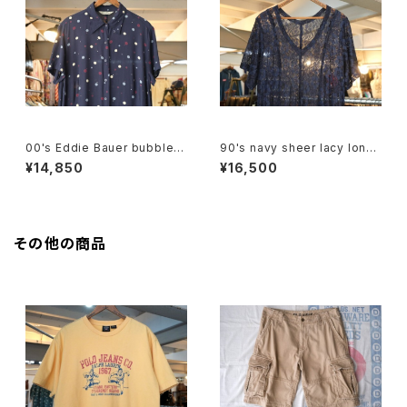
00's Eddie Bauer bubble d
90's navy sheer lacy long
ot rayon shirt maxi Dress
Dress
¥14,850
¥16,500
その他の商品