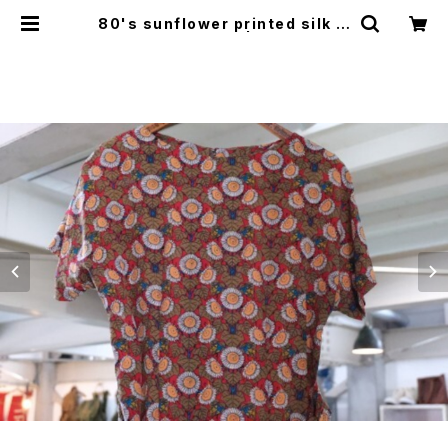
80's sunflower printed silk ti
e side Dress | GARYO