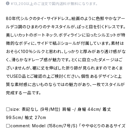
¥13,200以上のご注文で国内送料が無料になります。
80年代シルクのタイ・サイドドレス。絵画のように色鮮やかなアー
ルデコ調のひまわりのテキスタイルが、ぱっと目を引くドレスです。
美しいカットのボートネック、ボディラインに沿ったシルエットが特
徴的なボディに、サイドで結ぶショールが付属しています。素材は
おそらく100％シルクと思われ、しっかりと厚みがあり透け感がな
く、滑らかなドレープ感が魅力です。とくに目立ったダメージはご
ざいませんが、裾に丈を伸ばした折り跡が見られますのであくま
でUSED品とご確認の上ご検討ください。個性あるデザインと上
質な素材感に古いものならではの魅力があり、一枚でスタイルが
完成する一品です。
□size: 表記なし (9号/M位) 肩幅 -/ 身幅 44cm/ 着丈
99.5cm/ 袖丈 27cm
□comment: Model (158cm/7号/S) 「ややゆとりのあるサイズ