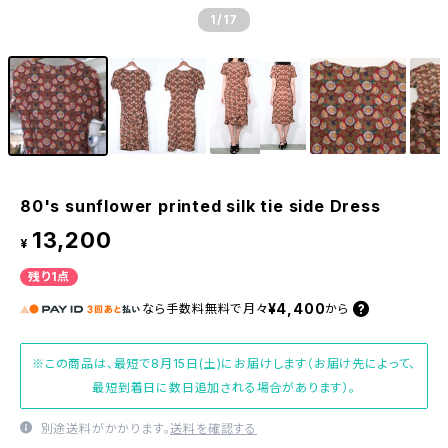
1
/17
80's sunflower printed silk tie side Dress
13,200
¥
残り1点
¥4,400
なら
手数料無料で
月々
から
※この商品は、最短で8月15日(土)にお届けします（お届け先によって、
最短到着日に数日追加される場合があります）。
別途送料がかかります。
送料を確認する