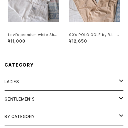
Levi's premium white Shor
90's POLO GOLF by R.L. b
talls
eige 2-tuck Pants
¥11,000
¥12,650
CATEGORY
LADIES
TOPS
GENTLEMEN'S
SHIRTS
OUTERWEAR
TOPS
BY CATEGORY