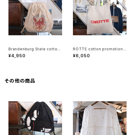
Brandenburg State cotton
RÖTTE cotton promotional
souvenir drawstring Bag
shoulder Bag
¥4,950
¥6,050
その他の商品