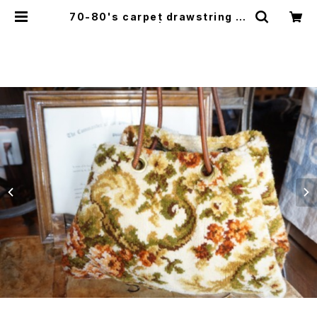
70-80's carpet drawstring la
rge Bag | GARYO