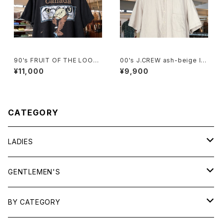
90's FRUIT OF THE LOOM
00's J.CREW ash-beige lin
eagle printed Tee "Made i
en Shirt
¥11,000
¥9,900
n CANADA"
CATEGORY
LADIES
TOPS
GENTLEMEN'S
SHIRTS
OUTERWEAR
TOPS
BY CATEGORY