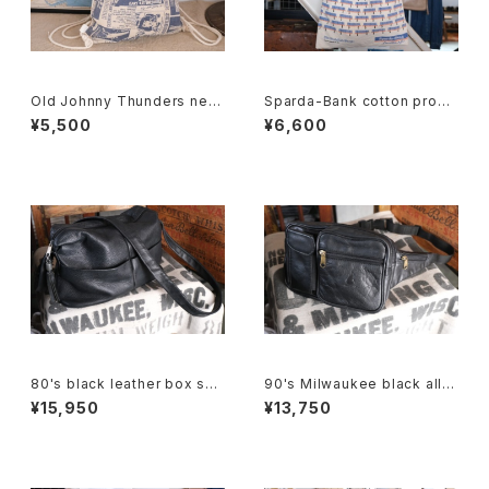
Old Johnny Thunders new
Sparda-Bank cotton prom
spaper printed canvas Kna
otional shoulder Bag
¥5,500
¥6,600
psack
80's black leather box sho
90's Milwaukee black all-l
ulder Bag w/ tassel accent
eather fanny Pack
¥15,950
¥13,750