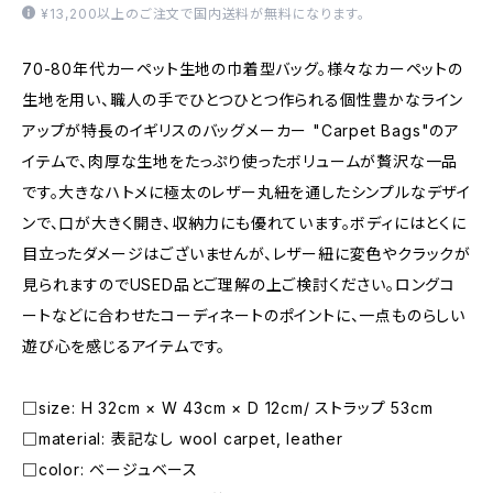
¥13,200以上のご注文で国内送料が無料になります。
70-80年代カーペット生地の巾着型バッグ。様々なカーペットの
生地を用い、職人の手でひとつひとつ作られる個性豊かなライン
アップが特長のイギリスのバッグメーカー "Carpet Bags"のア
イテムで、肉厚な生地をたっぷり使ったボリュームが贅沢な一品
です。大きなハトメに極太のレザー丸紐を通したシンプルなデザイ
ンで、口が大きく開き、収納力にも優れています。ボディにはとくに
目立ったダメージはございませんが、レザー紐に変色やクラックが
見られますのでUSED品とご理解の上ご検討ください。ロングコ
ートなどに合わせたコーディネートのポイントに、一点ものらしい
遊び心を感じるアイテムです。
□size: H 32cm × W 43cm × D 12cm/ ストラップ 53cm
□material: 表記なし wool carpet, leather
□color: ベージュベース