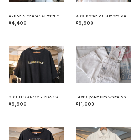
Aktion Sicherer Auftritt cot
80's botanical embroidere
ton promotional drawstrin
d Indian cotton pullover Bl
¥4,400
¥9,900
g Bag
ouse
00's U.S.ARMY × NASCAR
Levi's premium white Shor
embroidered logo black c
talls
¥9,900
¥11,000
otton Tee