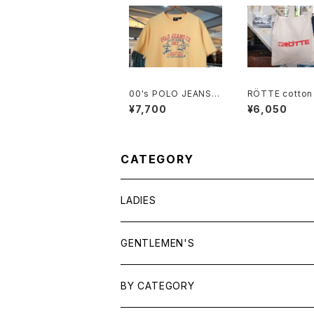
00's POLO JEANS C
RÖTTE cotton
O. truck and field pr
otional should
¥7,700
¥6,050
inted Tee
g
CATEGORY
LADIES
TOPS
GENTLEMEN'S
SHIRTS
OUTERWEAR
TOPS
BY CATEGORY