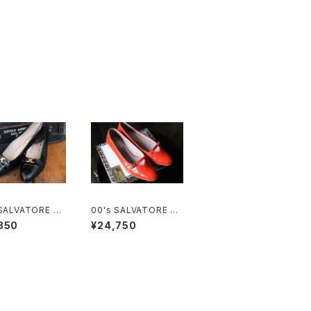
 SALVATORE FE
00's SALVATORE FE
AMO black en
RRAGAMO "Audrey"
850
¥24,750
 buckle Pumps
orange enamel flat
Shoes