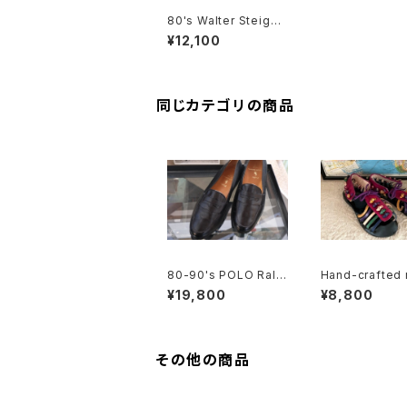
80's Walter Steiger
pink suede heeled
¥12,100
strap Pumps
同じカテゴリの商品
80-90's POLO Ralp
Hand-crafted 
h Lauren penny Loa
colored leath
¥19,800
¥8,800
fers made in Italy
dals
その他の商品