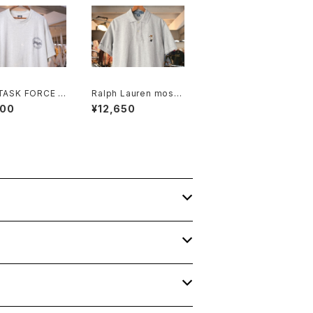
 TASK FORCE J
Ralph Lauren moss
R printed Tee
stitch polo Shirt "P
800
¥12,650
 in U.S.A."
OLO BEAR"