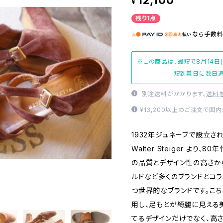
12,100
¥
残り1点
なら
手数
※この商品は、最短で8月14日
短到着日に数日追
別途送料がかかります。
送料
¥13,200以上のご注文で国
1932年ジュネーブで設立さ
Walter Steiger より
の品質とデザイン性の高さから
ルドなど多くのブランドとコラ
つ世界的なブランドです。こ
用し、足もとが綺麗に見える
てるデザインだけでなく、高