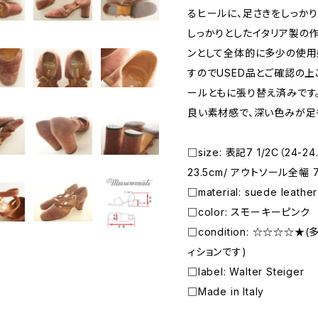
るヒールに、足さきをしっか
しっかりとしたイタリア製の作
ンとして全体的に多少の使用
すのでUSED品とご確認の上
ールともに張り替え済みです
良い素材感で、深い色みが足
□size: 表記7 1/2C（24
23.5cm/ アウトソール全幅 7.
□material: suede leather
□color: スモーキーピンク
□condition: ☆☆☆☆
ィションです)
□label: Walter Steiger
□Made in Italy