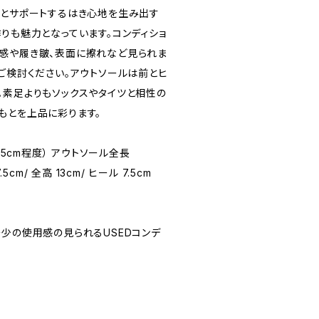
りとサポートするはき心地を生み出す
りも魅力となっています。コンディショ
感や履き皺、表面に擦れなど見られま
ご検討ください。アウトソールは前とヒ
。素足よりもソックスやタイツと相性の
もとを上品に彩ります。
-24.5cm程度） アウトソール全長
5cm/ 全高 13cm/ ヒール 7.5cm
★(多少の使用感の見られるUSEDコンデ