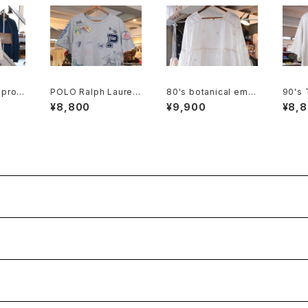
 prom
POLO Ralph Lauren
80's botanical embr
90's
er Ba
drawing printed Te
oidered Indian cott
AGUA
¥8,800
¥9,900
¥8,
e w/ patch
on pullover Blouse
"Made