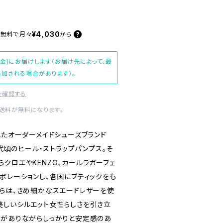
¥4,030
料無料で
月々
から
(金)にお届けします（お届け先によって、最
加される場合があります）。
を確認する
内送料が無料になります。
れたオーダーメイドシューズブランド
、80年代頃のヒール・ストラップパンプス。そ
クロエやKENZO、カールラガーフェ
ボレーションし、各国にブティックをも
ちらは、きめ細かなスエードレザーを使
美しいシルエット女性らしさを引き立
さがありながらしっかりと安定感のあ