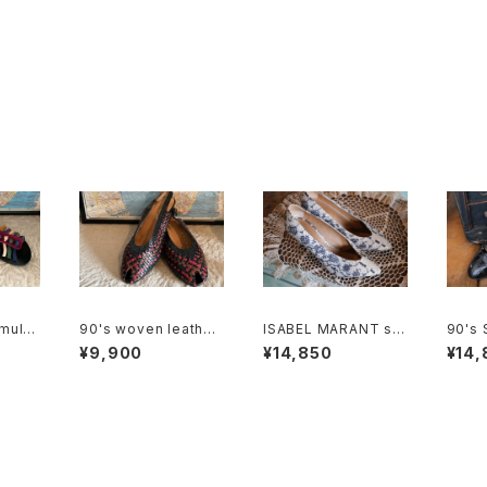
multi
90's woven leather
ISABEL MARANT sn
90's
er San
peep toe Slingback
akeskin heeled Pu
RRAG
¥9,900
¥14,850
¥14,
s
mps
amel