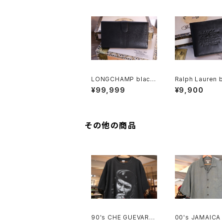
LONGCHAMP black
Ralph Lauren 
leather Wallet
leather two fo
¥99,999
¥9,900
llet w/BOX
その他の商品
90's CHE GUEVARA
00's JAMAICA