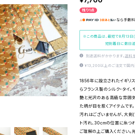
¥7,700
残り1点
なら
手数
※この商品は、最短で8月13日
短到着日に数日追
別途送料がかかります。
送料
¥13,200以上のご注文で国
1856年に設立されたイギリス
らフランス製のシルク・タイ。
艶と光沢のある高級な雰囲気
た柄が目を惹くアイテムです
汚れはございませんが、大剣(
ト汚れ、30cmの位置に糸つ
ご理解の上ご購入ください。