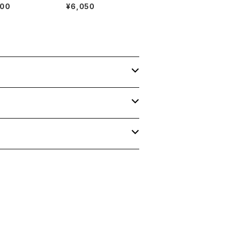
linen Shirt
otional shoulder Ba
900
¥6,050
g