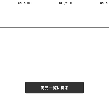
cquar
yon ×linen open-co
n tucked Culottes
eige 
¥9,900
¥8,250
¥9,
llar Shirt
商品一覧に戻る