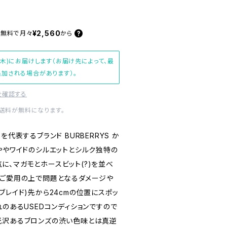
¥2,560
料無料で
月々
から
(木)にお届けします（お届け先によって、最
加される場合があります）。
を確認する
内送料が無料になります。
を代表するブランド BURBERRYS か
ややワイドのシルエットとシルク独特の
に、マガモとホースビット(?)を並べ
。ご愛用の上で問題となるダメージや
ブレイド)先から24cmの位置にスポッ
れのあるUSEDコンディションですので
光沢あるブロンズの渋い色味とは真逆