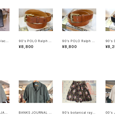
black
90's POLO Ralph La
90's POLO Ralph La
90's 
ld Wa
uren brown leather
uren brown leather
de le
¥8,800
¥8,800
¥8,2
Belt
Belt w/wide buckle
lt "Ma
 JAXX
BANKS JOURNAL ra
90's botanical rayo
00's 