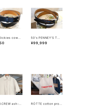
Dickies cowhi
50's PENNEY'S TO
ather black Be
WNCRAFT black sa
50
¥99,999
de in U.S.A."
ddle leather Belt
J.CREW ash-b
RÖTTE cotton prom