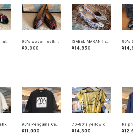
multi
90's woven leather
ISABEL MARANT sn
90's
er San
peep toe Slingback
akeskin heeled Pu
RRAG
¥9,900
¥14,850
¥14,
s
mps
amel
ash-b
90's Penguins Cafe
70-80's yellow cott
Ralph
t
teria print cotton Te
on french sleeve bl
nen B.
¥11,000
¥14,300
¥12,