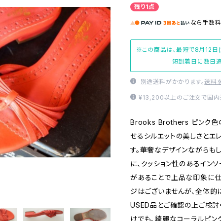
残り1点
なら
手数
※この商品は、最短で8月12日
短到着日に数日追
別途送料がかかります。
送料
¥13,200以上のご注文で国
Brooks Brothers 
せるシルエットの美しさとエ
す。華奢なデザインながらも
に、クッション性のあるイン
があることで上品な印象に仕
ジはございませんが、全体的
USED品とご確認の上ご検
けでも、綺麗なコーラルピン