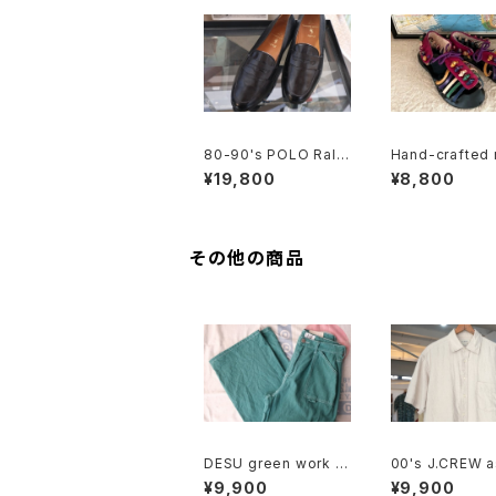
80-90's POLO Ralp
Hand-crafted 
h Lauren penny Loa
colored leath
¥19,800
¥8,800
fers made in Italy
dals
その他の商品
DESU green work st
00's J.CREW 
yle wide leg Pants
eige linen Shir
¥9,900
¥9,900