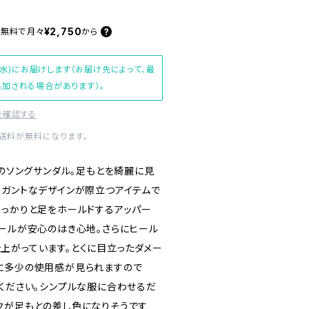
¥2,750
料無料で
月々
から
(水)にお届けします（お届け先によって、最
加される場合があります）。
を確認する
内送料が無料になります。
ピンク色のソングサンダル。足もとを綺麗に見
レガントなデザインが際立つアイテムで
しっかりと足をホールドするアッパー
ソールが安心のはき心地。さらにヒール
上がっています。とくに目立ったダメー
に多少の使用感が見られますので
討ください。シンプルな服に合わせるだ
クが足もとの差し色になりそうです