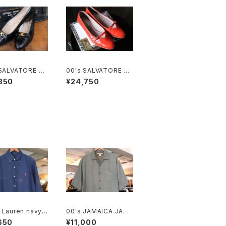
 SALVATORE FE
00's SALVATORE FE
AMO black en
RRAGAMO "Audrey"
850
¥24,750
 buckle Pumps
orange enamel flat
Shoes
 Lauren navy li
00's JAMAICA JAXX
D. Shirt
navy-green jacquar
650
¥11,000