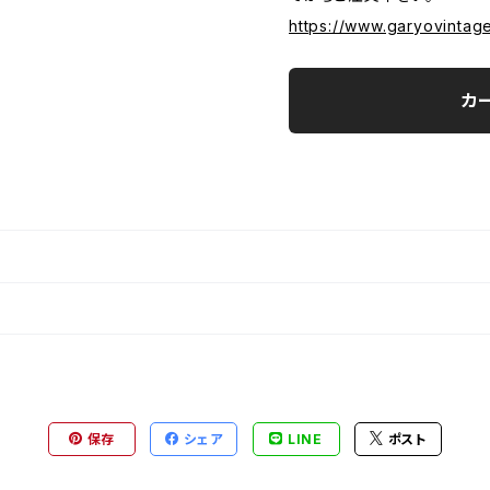
https://www.garyovintag
カ
保存
シェア
LINE
ポスト