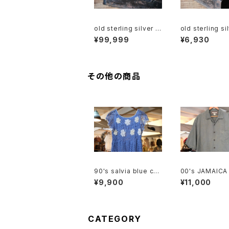
old sterling silver h
old sterling si
eart Ring
nky Ring
¥99,999
¥6,930
その他の商品
90's salvia blue cro
00's JAMAICA
chet babydoll Top
navy-green ja
¥9,900
¥11,000
d silk Shirt
CATEGORY