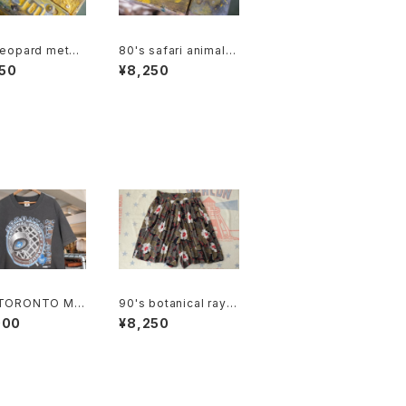
leopard metal
80's safari animal
ch
metal Brooch
50
¥8,250
 TORONTO MA
90's botanical rayo
LEAFS black c
n tucked Culottes
000
¥8,250
 Tee "Made in
DA"