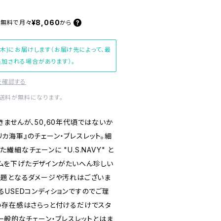
¥8,060
料無料で
月々
から
(木)にお届けします（お届け先によって、最
加される場合があります）。
を確認する
内送料が無料になります。
ませんが、50,60年代頃ではないか
メリカ海軍』のチェーン・ブレスレット。細
細なチェーンに "U.S.NAVY" と
ャームを下げたデザインがたいへん珍しい
問題となるダメージや汚れはございま
USEDコンディションですのでご理
い存在感はさらっと付けるだけでスタ
一般的なチェーン・ブレスレットとはま