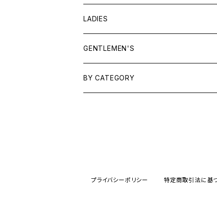
LADIES
TOPS
GENTLEMEN'S
SHIRTS
OUTERWEAR
TOPS
BY CATEGORY
KNITS/ SWEATS
TEES
DRESSES
OUTERWEAR
BAGS
SHIRTS
BOTTOMS
BOTTOMS
JEWELRY
SWEATS/ KNITS
SKIRTS
WOMENS
SHOES
SHOES
ACCESSORIES
プライバシーポリシー
特定商取引法に基
PANTS
MENS
GARYO ORIGINAL