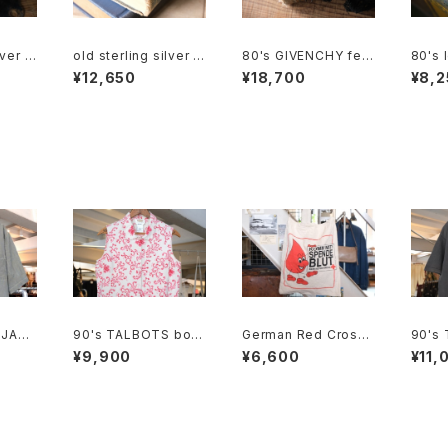
lver pi
old sterling silver b
80's GIVENCHY feat
80's 
and Ring
her w/ rhinestones
Broo
¥12,650
¥18,700
¥8,2
clip on Earrings
 JAXX
90's TALBOTS bota
German Red Cross
90's
cquar
nical scroll printed I
cotton promotional
PLES 
¥9,900
¥6,600
¥11,
rish linen sleeveles
shoulder Bag
otton
s Shirt
CANA