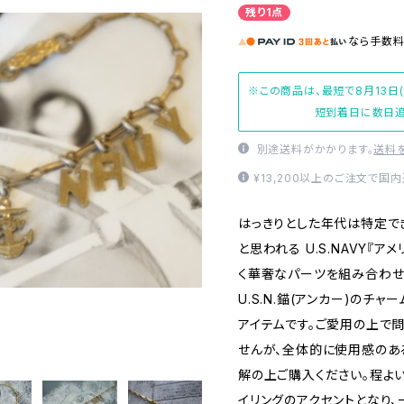
残り1点
なら
手数
※この商品は、最短で8月13日
短到着日に数日追
別途送料がかかります。
送料
¥13,200以上のご注文で国
はっきりとした年代は特定でき
と思われる U.S.NAVY『ア
く華奢なパーツを組み合わせた繊
U.S.N.錨(アンカー)のチ
アイテムです。ご愛用の上で
せんが、全体的に使用感のある
解の上ご購入ください。程よ
イリングのアクセントとなり、