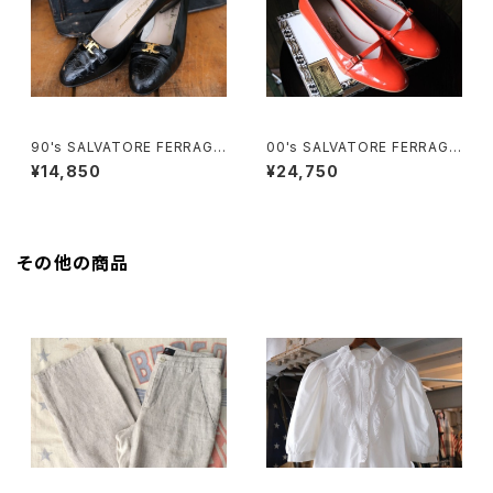
90's SALVATORE FERRAGA
00's SALVATORE FERRAGA
MO black enamel buckle P
MO "Audrey" orange enam
¥14,850
¥24,750
umps
el flat Shoes
その他の商品