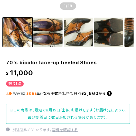
1
/18
70's bicolor lace-up heeled Shoes
11,000
¥
残り1点
¥3,660
なら
手数料無料で
月々
から
※この商品は、最短で8月15日(土)にお届けします（お届け先によって、
最短到着日に数日追加される場合があります）。
別途送料がかかります。
送料を確認する