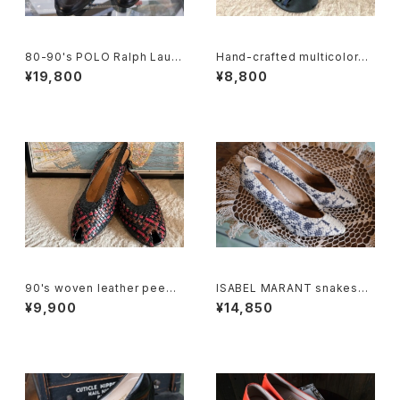
80-90's POLO Ralph Laure
Hand-crafted multicolored
n penny Loafers made in It
leather Sandals
¥19,800
¥8,800
aly
90's woven leather peep t
ISABEL MARANT snakeski
oe Slingbacks
n heeled Pumps
¥9,900
¥14,850