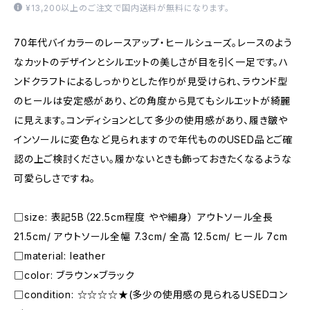
¥13,200以上のご注文で国内送料が無料になります。
70年代バイカラーのレースアップ・ヒールシューズ。レースのよう
なカットのデザインとシルエットの美しさが目を引く一足です。ハ
ンドクラフトによるしっかりとした作りが見受けられ、ラウンド型
のヒールは安定感があり、どの角度から見てもシルエットが綺麗
に見えます。コンディションとして多少の使用感があり、履き皺や
インソールに変色など見られますので年代もののUSED品とご確
認の上ご検討ください。履かないときも飾っておきたくなるような
可愛らしさですね。
□size: 表記5B（22.5cm程度 やや細身） アウトソール全長
21.5cm/ アウトソール全幅 7.3cm/ 全高 12.5cm/ ヒール 7cm
□material: leather
□color: ブラウン×ブラック
□condition: ☆☆☆☆★(多少の使用感の見られるUSEDコン