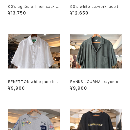
00's agnès b. linen sack st
90's white cutwork lace tri
raight leg Pants
mmed cotton Blouse
¥13,750
¥12,650
BENETTON white pure line
BANKS JOURNAL rayon ×li
n S/S Shirt
nen open-collar Shirt
¥9,900
¥9,900