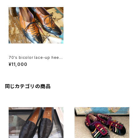
70's bicolor lace-up heele
d Shoes
¥11,000
同じカテゴリの商品