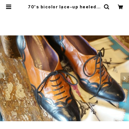
70's bicolor lace-up heeled S
hoes | GARYO