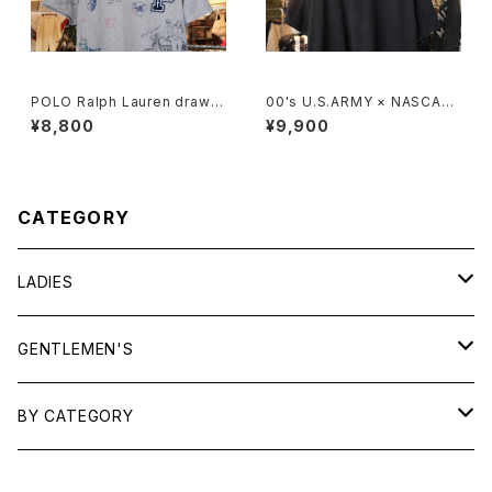
POLO Ralph Lauren drawin
00's U.S.ARMY × NASCAR
g printed Tee w/ patch
embroidered logo black c
¥8,800
¥9,900
otton Tee
CATEGORY
LADIES
TOPS
GENTLEMEN'S
SHIRTS
OUTERWEAR
TOPS
BY CATEGORY
KNITS/ SWEATS
TEES
DRESSES
OUTERWEAR
BAGS