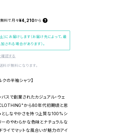
¥4,210
料無料で
月々
から
(土)にお届けします（お届け先によって、最
加される場合があります）。
を確認する
内送料が無料になります。
ルクの半袖シャツ】
ンバスで創業されたカジュアル・ウェ
n. CLOTHING"から80年代初期頃と思
みとしなやかさを持つ上質な100%シ
ボリーのやわらかな色味とナチュラルな
ドライでマットな風合いが魅力のアイ