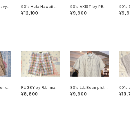
avy li
90's Hula Hawaii ge
90's AXIST by PERR
90's
ometric tribal patter
Y ELLIS panel-patte
evi's
¥12,100
¥9,900
¥9,
n Shirt
rn washable-silk Sh
nd bo
irt
er co
RUGBY by R.L. mad
80's L.L.Bean pista
00's 
go Sho
aras plaid cotton Sh
chio calico cotton b
sack 
¥8,800
¥9,900
¥13,
orts
ox Shirt
nts