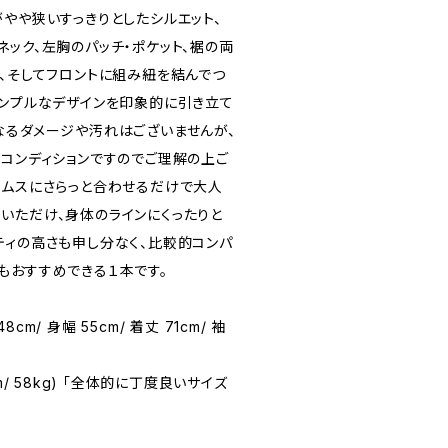
やや狭いすっきりとしたシルエット、
ック、左胸のパッチ・ポケット、裾の両
ト、そしてフロントに組み紐を結んでつ
シンプルなデザインを印象的に引き立て
なるダメージや汚れはございませんが、
Dコンディションですのでご理解の上ご
トムスにさらっと合わせるだけで大人
いただけ、身体のラインにくったりと
ティの高さも申し分なく、比較的コンパ
もおすすめできる１本です。
48cm/ 身幅 55cm/ 着丈 71cm/ 袖
71cm/ 58kg) 「全体的に丁度良いサイズ