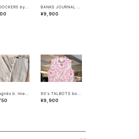
 DOCKERS by L
BANKS JOURNAL ra
 multi-stripe a
yon ×linen open-co
900
¥9,900
tanical Shirt
llar Shirt
agnès b. linen
90's TALBOTS bota
straight leg Pa
nical scroll printed I
750
¥9,900
rish linen sleeveles
s Shirt