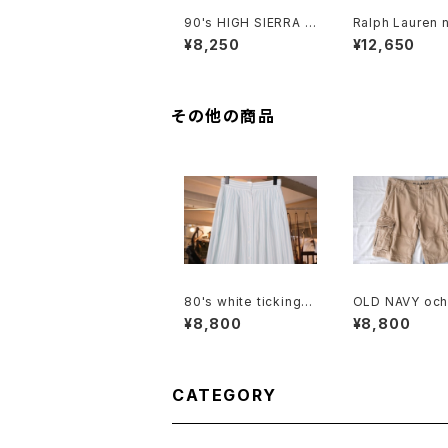
90's HIGH SIERRA f
Ralph Lauren n
aded indigo denim
nen B.D. Shirt
¥8,250
¥12,650
Shirt
その他の商品
80's white ticking s
OLD NAVY och
triped cotton flared
tton-twill car
¥8,800
¥8,800
Skirt
rts
CATEGORY