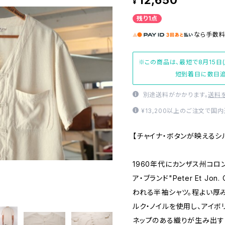
12,650
¥
残り1点
なら
手数
※この商品は、最短で8月15日
短到着日に数日追
別途送料がかかります。
送料
¥13,200以上のご注文で国
【チャイナ・ボタンが映えるシ
1960年代にカンザス州コロ
ア・ブランド"Peter Et Jo
われる半袖シャツ。程よい厚
ルク・ノイルを使用し、アイ
ネップのある織りが生み出す