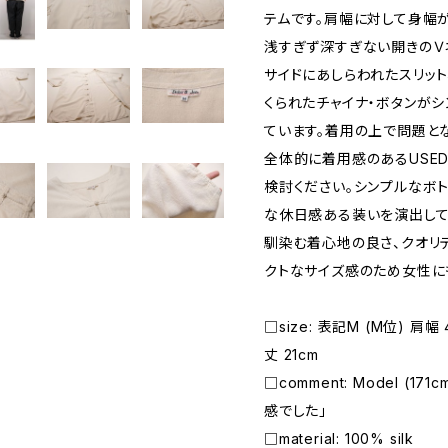
テムです。肩幅に対して身幅が
浅すぎず深すぎない開きのＶネ
サイドにあしらわれたスリッ
くられたチャイナ・ボタンが
ています。着用の上で問題と
全体的に着用感のあるUSE
検討ください。シンプルなボ
な休日感ある装いを演出して
馴染む着心地の良さ、クオリ
クトなサイズ感のため女性に
□size: 表記M (M位) 肩幅 
丈 21cm
□comment: Model (1
感でした」
□material: 100% silk