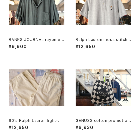
BANKS JOURNAL rayon ×li
Ralph Lauren moss stitch
nen open-collar Shirt
polo Shirt "POLO BEAR"
¥9,900
¥12,650
90's Ralph Lauren light-be
GENUSS cotton promotion
ige cotton easy Pants
al shoulder Bag
¥12,650
¥6,930