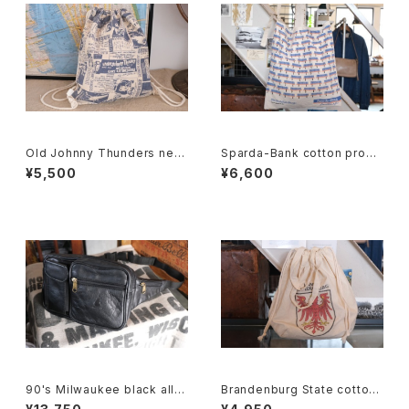
Old Johnny Thunders new
Sparda-Bank cotton prom
spaper printed canvas Kna
otional shoulder Bag
¥5,500
¥6,600
psack
90's Milwaukee black all-l
Brandenburg State cotton
eather fanny Pack
souvenir drawstring Bag