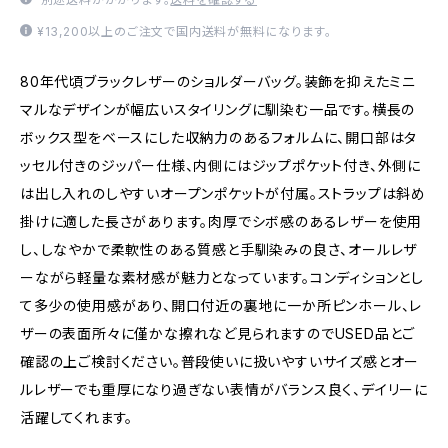
¥13,200以上のご注文で国内送料が無料になります。
80年代頃ブラックレザーのショルダーバッグ。装飾を抑えたミニ
マルなデザインが幅広いスタイリングに馴染む一品です。横長の
ボックス型をベースにした収納力のあるフォルムに、開口部はタ
ッセル付きのジッパー仕様、内側にはジップポケット付き、外側に
は出し入れのしやすいオープンポケットが付属。ストラップは斜め
掛けに適した長さがあります。肉厚でシボ感のあるレザーを使用
し、しなやかで柔軟性のある質感と手馴染みの良さ、オールレザ
ーながら軽量な素材感が魅力となっています。コンディションとし
て多少の使用感があり、開口付近の裏地に一か所ピンホール、レ
ザーの表面所々に僅かな擦れなど見られますのでUSED品とご
確認の上ご検討ください。普段使いに扱いやすいサイズ感とオー
ルレザーでも重厚になり過ぎない表情がバランス良く、デイリーに
活躍してくれます。