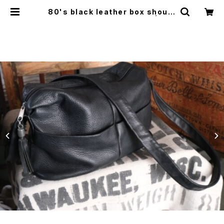
80's black leather box should
er Bag w/ tassel accent | GA
RYO