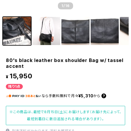
1
/16
80's black leather box shoulder Bag w/ tassel
accent
15,950
¥
残り1点
¥5,310
なら
手数料無料で
月々
から
※この商品は、最短で8月15日(土)にお届けします（お届け先によって、
最短到着日に数日追加される場合があります）。
別途送料がかかります。
送料を確認する