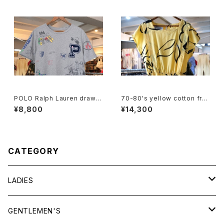
POLO Ralph Lauren drawin
70-80's yellow cotton fre
g printed Tee w/ patch
nch sleeve blouse Dress
¥8,800
¥14,300
CATEGORY
LADIES
TOPS
GENTLEMEN'S