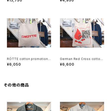
¥13,750
¥4,950
RÖTTE cotton promotional
German Red Cross cotton
shoulder Bag
promotional shoulder Bag
¥6,050
¥6,600
その他の商品