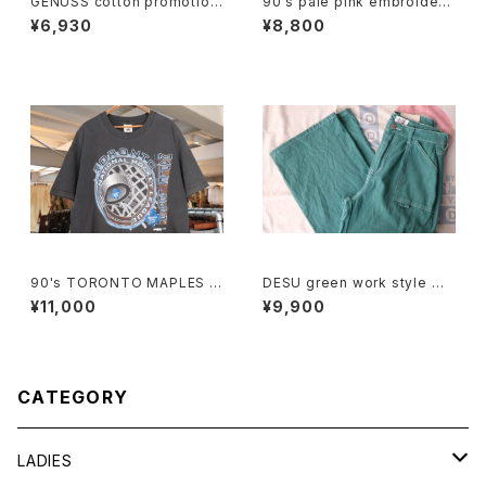
GENUSS cotton promotion
90's pale pink embroidere
al shoulder Bag
d rayon easy Skirt
¥6,930
¥8,800
90's TORONTO MAPLES L
DESU green work style wi
EAFS black cotton Tee "M
de leg Pants
¥11,000
¥9,900
ade in CANADA"
CATEGORY
LADIES