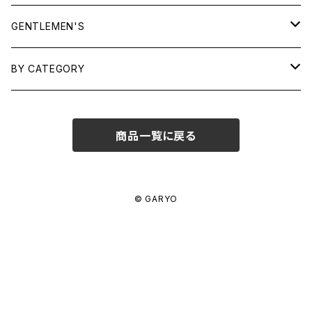
TOPS
GENTLEMEN'S
SHIRTS
OUTERWEAR
TOPS
BY CATEGORY
KNITS/ SWEATS
TEES
DRESSES
OUTERWEAR
BAGS
商品一覧に戻る
SHIRTS
BOTTOMS
BOTTOMS
JEWELRY
SWEATS/ KNITS
SKIRTS
WOMENS
SHOES
SHOES
ACCESSORIES
© GARYO
PANTS
MENS
GARYO ORIGINAL