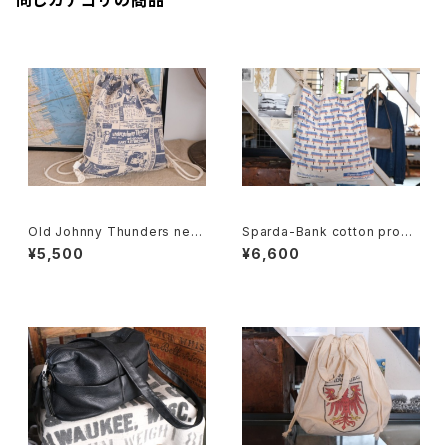
同じカテゴリの商品
Old Johnny Thunders new
Sparda-Bank cotton prom
spaper printed canvas Kna
otional shoulder Bag
¥5,500
¥6,600
psack