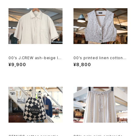
00's J.CREW ash-beige lin
00's printed linen cotton s
en Shirt
hort Vest
¥9,900
¥8,800