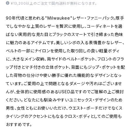
¥13,200以上のご注文で国内送料が無料になります。
90年代頃と思われる"Milwaukee"レザー・ファニーパック。厚手
でしなやかな上質のレザーを贅沢に使用し、コーディネートを選
ばない実用的な見た目とブラックのスマートで引き締まった色味
に魅力のあるアイテムです。美しいシボの入る表情豊かなレザー、
ベルトの一部にナイロンを使用した取り回しの良い軽量ボディ
に、大きなメイン収納、両サイドのベルト・ポケット、フロントのフラ
ップ付きとマチ付きの立体ポケット、背面にもジップ・ポケットを配
した荷物の仕分けや使い勝手に優れた機能的なデザインとなっ
ています。ご愛用の上で問題となるダメージや汚れはございませ
んが、全体的に使用感のあるUSED品ですのでご理解の上ご検討
ください。どなたにも馴染みやすいユニセックス・デザインのため
男性、女性ともにお使いいただけ、ウエスト・ポーチだけでなくス
タイリングのアクセントにもなるクロス・ボディとしてのご使用も
おすすめです。