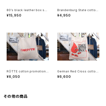
80's black leather box sho
Brandenburg State cotton
ulder Bag w/ tassel accent
souvenir drawstring Bag
¥15,950
¥4,950
RÖTTE cotton promotional
German Red Cross cotton
shoulder Bag
promotional shoulder Bag
¥6,050
¥6,600
その他の商品