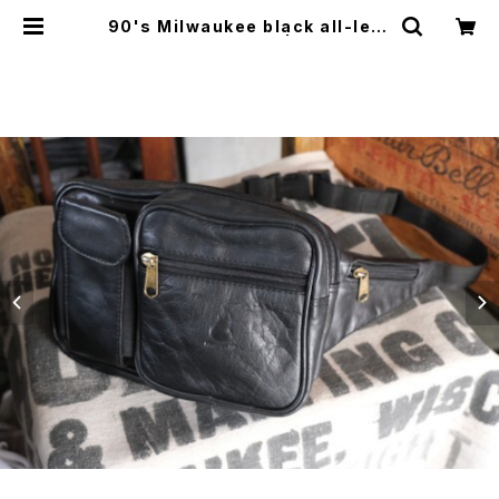
90's Milwaukee black all-leat
her fanny Pack | GARYO