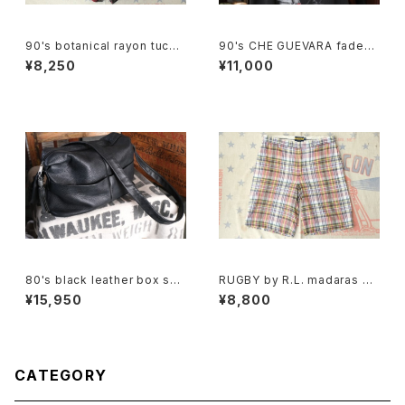
90's botanical rayon tucke
90's CHE GUEVARA fade-b
d Culottes
lack cotton photo print Te
¥8,250
¥11,000
e
80's black leather box sho
RUGBY by R.L. madaras pl
ulder Bag w/ tassel accent
aid cotton Shorts
¥15,950
¥8,800
CATEGORY