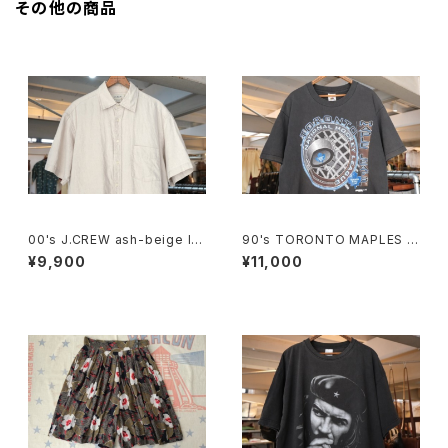
その他の商品
00's J.CREW ash-beige lin
90's TORONTO MAPLES L
en Shirt
EAFS black cotton Tee "M
¥9,900
¥11,000
ade in CANADA"