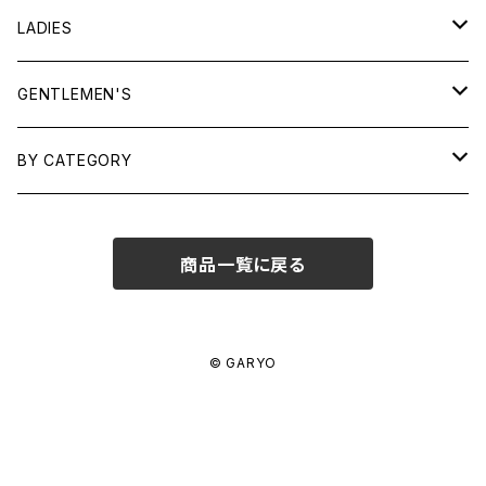
LADIES
TOPS
GENTLEMEN'S
SHIRTS
OUTERWEAR
TOPS
BY CATEGORY
KNITS/ SWEATS
TEES
DRESSES
OUTERWEAR
BAGS
商品一覧に戻る
SHIRTS
BOTTOMS
BOTTOMS
JEWELRY
SWEATS/ KNITS
SKIRTS
WOMENS
SHOES
SHOES
ACCESSORIES
© GARYO
PANTS
MENS
GARYO ORIGINAL