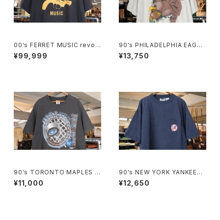
00's FERRET MUSIC revolv
90's PHILADELPHIA EAGLE
er-logo printed Tee
S breakthrough cotton Tee
¥99,999
¥13,750
"Made in U.S.A."
90's TORONTO MAPLES L
90's NEW YORK YANKEES
EAFS black cotton Tee "M
embroidered logo pocket
¥11,000
¥12,650
ade in CANADA"
Tee