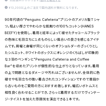
別途送料がかかります。
送料を確認する
¥13,200以上のご注文で国内送料が無料になります。
90年代頃の"Penguins Cafeteria"プリントのアメリカ製Ｔシャ
ツ。程よい厚さでやわらかな肌触りの100%コットン(HANES
BEEFY)を使用し、着用と経年によって褪せたチャコールブラック
の色味と毛羽立ちに１点ものらしい風合いの良さを感じるアイテ
ムです。肩幅と身幅が同じくらいのオフショルダーのざっくりとし
たシルエット、ホワイトのボックスにオレンジのくちばしが印象的
な３羽のペンギンと"Penguins Cafeteria and Coffee
Bar"を収めたプリントが個性的な仕上がりとなっています。着用
の上で問題となるダメージや汚れはございませんが、全体的に色
褪せや毛羽立ちの強い着古されたコンディションですので普段か
ら古いものをご愛用の方におすすめ致します。幅広いボトムスと
相性良く合わせることができ、さらっと着用するだけでヴィンテー
ジ・テイストを加えた雰囲気を演出できる１本です。