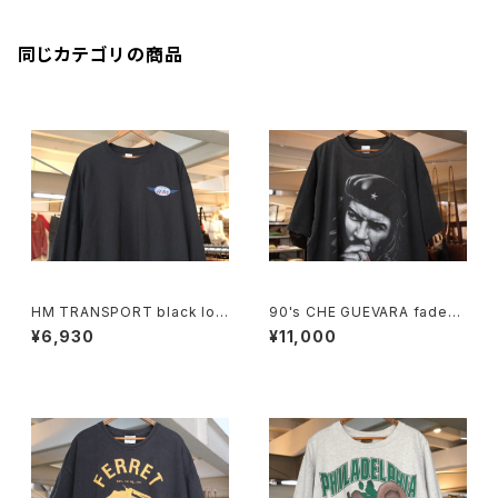
同じカテゴリの商品
HM TRANSPORT black lon
90's CHE GUEVARA fade-b
g-sleeve Tee "embroider
lack cotton photo print Te
¥6,930
¥11,000
ed logo"
e