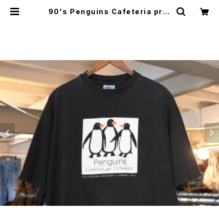
90's Penguins Cafeteria prin
t cotton Tee "Made in U.S.A."
| GARYO