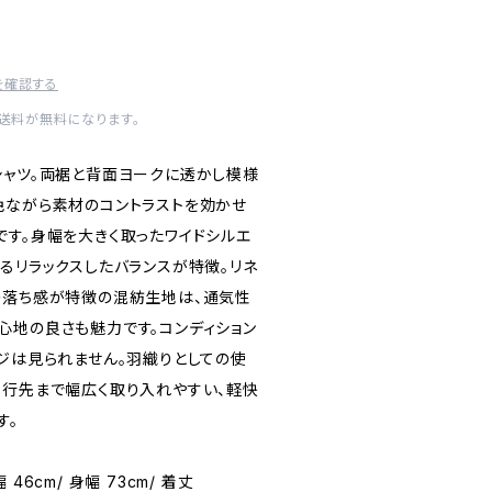
を確認する
内送料が無料になります。
シャツ。両裾と背面ヨークに透かし模様
色ながら素材のコントラストを効かせ
です。身幅を大きく取ったワイドシルエ
るリラックスしたバランスが特徴。リネ
の落ち感が特徴の混紡生地は、通気性
心地の良さも魅力です。コンディション
ージは見られません。羽織りとしての使
旅行先まで幅広く取り入れやすい、軽快
す。
幅 46cm/ 身幅 73cm/ 着丈