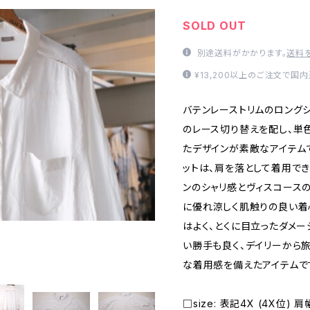
SOLD OUT
別途送料がかかります。
送料
¥13,200以上のご注文で国
バテンレーストリムのロング
のレース切り替えを配し、単
たデザインが素敵なアイテム
ットは、肩を落として着用でき
ンのシャリ感とヴィスコース
に優れ涼しく肌触りの良い着
はよく、とくに目立ったダメ
い勝手も良く、デイリーから
な着用感を備えたアイテムで
□size: 表記4X (4X位) 肩