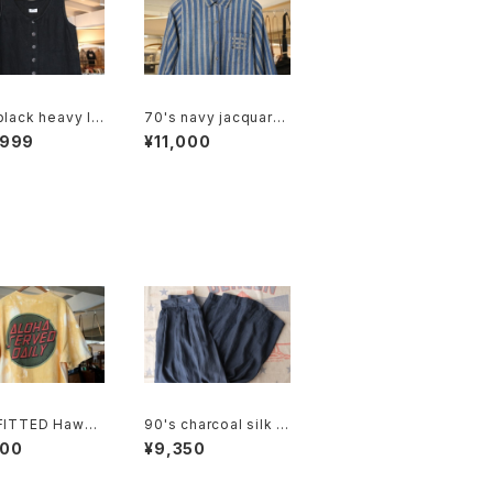
black heavy lin
70's navy jacquard
eeveless Top
stripe balloon slee
,999
¥11,000
ve Shirt
FITTED Hawaii
90's charcoal silk c
ff tie-dye Tee
ulotte Pants
900
¥9,350