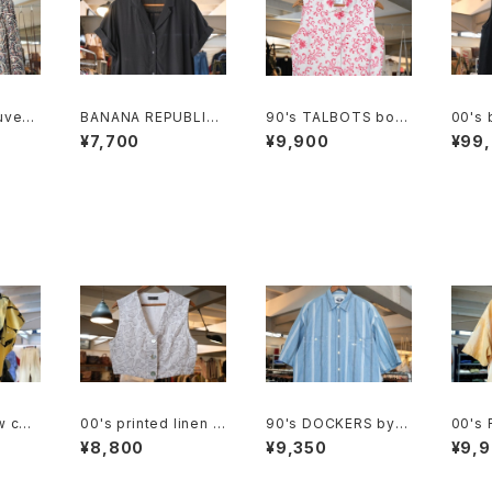
uveau
BANANA REPUBLIC
90's TALBOTS bota
00's 
Blouse
black rayon open c
nical scroll printed I
en sl
¥7,700
¥9,900
¥99
ollar Shirt
rish linen sleeveles
s Shirt
w cott
00's printed linen c
90's DOCKERS by L
00's 
ve bl
otton short Vest
evi's multi-stripe c
cut-o
¥8,800
¥9,350
¥9,
hambray Shirt