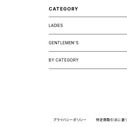
CATEGORY
LADIES
TOPS
GENTLEMEN'S
SHIRTS
OUTERWEAR
TOPS
BY CATEGORY
KNITS/ SWEATS
TEES
DRESSES
OUTERWEAR
BAGS
SHIRTS
BOTTOMS
BOTTOMS
JEWELRY
SWEATS/ KNITS
SKIRTS
WOMENS
SHOES
SHOES
ACCESSORIES
プライバシーポリシー
特定商取引法に基
PANTS
MENS