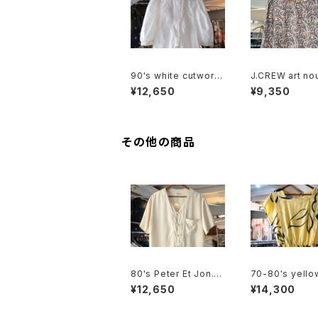
90's white cutwork
J.CREW art no
lace trimmed cotto
silk pullover 
¥12,650
¥9,350
n Blouse
その他の商品
80's Peter Et Jon. i
70-80's yello
vory chinese-butto
on french slee
¥12,650
¥14,300
n silk Shirt
ouse Dress