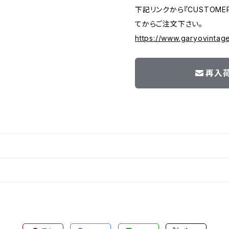
下記リンクから『CUSTOMER
てからご注文下さい。
https://www.garyovintag
再入