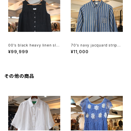
00's black heavy linen sle
70's navy jacquard stripe
eveless Top
balloon sleeve Shirt
¥99,999
¥11,000
その他の商品