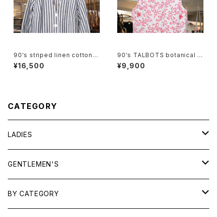
90's striped linen cotton V
90's TALBOTS botanical s
-neck Jacket
croll printed Irish linen sle
¥16,500
¥9,900
eveless Shirt
CATEGORY
LADIES
TOPS
GENTLEMEN'S
SHIRTS
OUTERWEAR
TOPS
BY CATEGORY