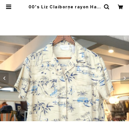
00's Liz Claiborne rayon Haw
aiian Shirt | GARYO