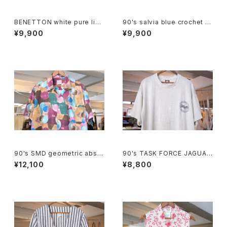
BENETTON white pure line
90's salvia blue crochet b
n S/S Shirt
abydoll Top
¥9,900
¥9,900
90's SMD geometric abstr
90's TASK FORCE JAGUAR
act rayon open-collar Shirt
printed Tee "Made in U.S.
¥12,100
¥8,800
"Made in JAPAN"
A."