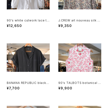
90's white cutwork lace tri
J.CREW art nouveau silk p
mmed cotton Blouse
ullover Blouse
¥12,650
¥9,350
BANANA REPUBLIC black r
90's TALBOTS botanical s
ayon open collar Shirt
croll printed Irish linen sle
¥7,700
¥9,900
eveless Shirt