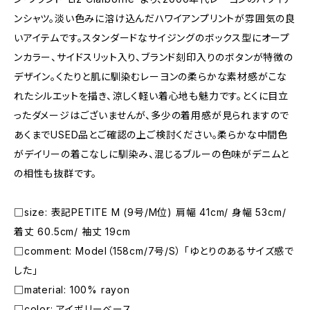
ンシャツ。淡い色みに溶け込んだハワイアンプリントが雰囲気の良
いアイテムです。スタンダードなサイジングのボックス型にオープ
ンカラー、サイドスリット入り、ブランド刻印入りのボタンが特徴の
デザイン。くたりと肌に馴染むレーヨンの柔らかな素材感がこな
れたシルエットを描き、涼しく軽い着心地も魅力です。とくに目立
ったダメージはございませんが、多少の着用感が見られますので
あくまでUSED品とご確認の上ご検討ください。柔らかな中間色
がデイリーの着こなしに馴染み、混じるブルーの色味がデニムと
の相性も抜群です。
□size: 表記PETITE M (9号/M位) 肩幅 41cm/ 身幅 53cm/
着丈 60.5cm/ 袖丈 19cm
□comment: Model（158cm/7号/S） 「ゆとりのあるサイズ感で
した」
□material: 100% rayon
□color: アイボリーベース