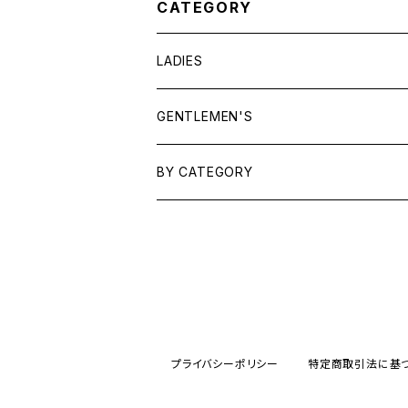
CATEGORY
LADIES
TOPS
GENTLEMEN'S
SHIRTS
OUTERWEAR
TOPS
BY CATEGORY
KNITS/ SWEATS
TEES
DRESSES
OUTERWEAR
BAGS
SHIRTS
BOTTOMS
BOTTOMS
JEWELRY
SWEATS/ KNITS
SKIRTS
WOMENS
SHOES
SHOES
ACCESSORIES
プライバシーポリシー
特定商取引法に基
PANTS
MENS
GARYO ORIGINAL