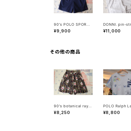
90's POLO SPORT
DONNI. pin-str
navy Culottes w/ po
nen blend eas
¥9,900
¥11,000
ny embroidery
ts
その他の商品
90's botanical rayo
POLO Ralph L
n tucked Culottes
drawing print
¥8,250
¥8,800
e w/ patch