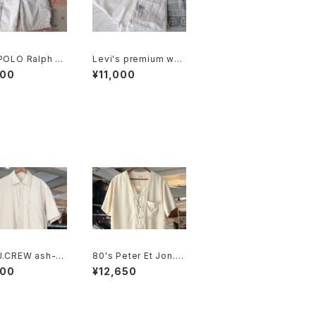
POLO Ralph La
Levi's premium whit
beige cargo c
e Shortalls
900
¥11,000
Shorts
J.CREW ash-b
80's Peter Et Jon. i
linen Shirt
vory chinese-butto
900
¥12,650
n silk Shirt