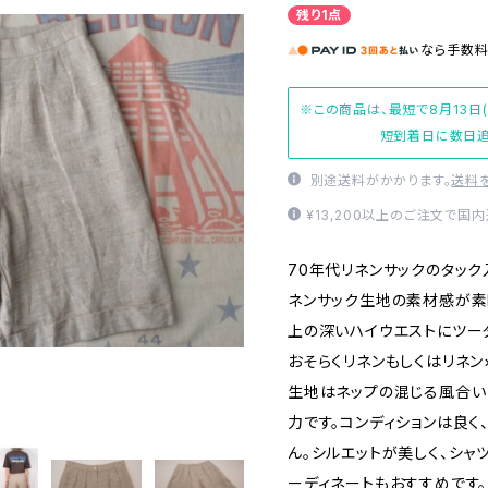
残り1点
なら
手数
※この商品は、最短で8月13日
短到着日に数日追
別途送料がかかります。
送料
¥13,200以上のご注文で国
70年代リネンサックのタック
ネンサック生地の素材感が素
上の深いハイウエストにツー
おそらくリネンもしくはリネ
生地はネップの混じる風合い
力です。コンディションは良く
ん。シルエットが美しく、シ
ーディネートもおすすめです。