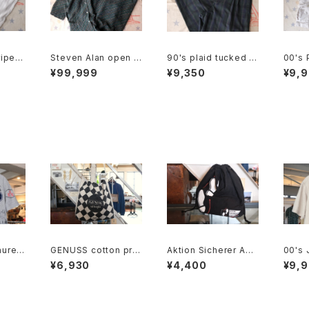
ipe li
Steven Alan open c
90's plaid tucked b
00's 
y Pan
ollared Jumpsuit "g
arrel leg Pants
uren 
¥99,999
¥9,350
¥9,
reen"
hino 
auren
GENUSS cotton pro
Aktion Sicherer Auft
00's 
ed Te
motional shoulder B
ritt cotton promotio
eige 
¥6,930
¥4,400
¥9,
ag
nal drawstring Bag