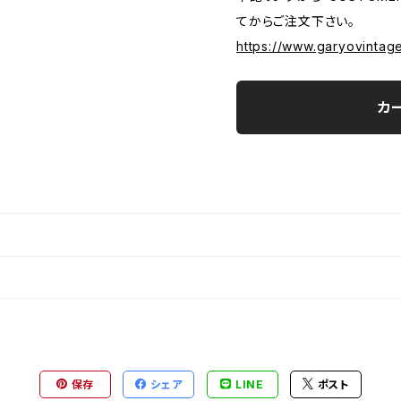
てからご注文下さい。
https://www.garyovintag
カ
保存
シェア
LINE
ポスト