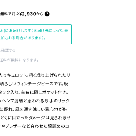
¥2,930
料無料で
月々
から
(木)にお届けします（お届け先によって、最
加される場合があります）。
を確認する
内送料が無料になります。
入りキュロット。粗く織り上げられたリ
晴らしいヴィンテージピースです。股
タック入り、左右に隠しポケット付き。
ン×ヘンプ混紡と思われる厚手のサック
に優れ、風を通す涼しい着心地が魅
、とくに目立ったダメージは見られませ
ャツやブレザーなど合わせた綺麗めのコ