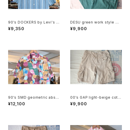
90's DOCKERS by Levi's m
DESU green work style wi
ulti-stripe chambray Shirt
de leg Pants
¥9,350
¥9,900
90's SMD geometric abstr
00's GAP light-beige cotto
act rayon open-collar Shirt
n-twill cargo Shorts
¥12,100
¥9,900
"Made in JAPAN"