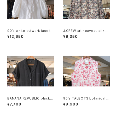
90's white cutwork lace tri
J.CREW art nouveau silk p
mmed cotton Blouse
ullover Blouse
¥12,650
¥9,350
BANANA REPUBLIC black r
90's TALBOTS botanical s
ayon open collar Shirt
croll printed Irish linen sle
¥7,700
¥9,900
eveless Shirt