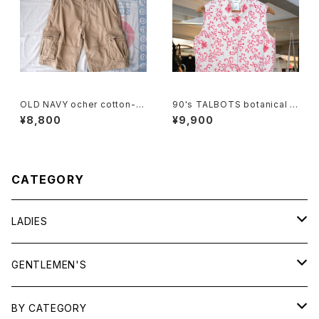
OLD NAVY ocher cotton-t
90's TALBOTS botanical s
will cargo Shorts
croll printed Irish linen sle
¥8,800
¥9,900
eveless Shirt
CATEGORY
LADIES
TOPS
GENTLEMEN'S
SHIRTS
OUTERWEAR
TOPS
BY CATEGORY