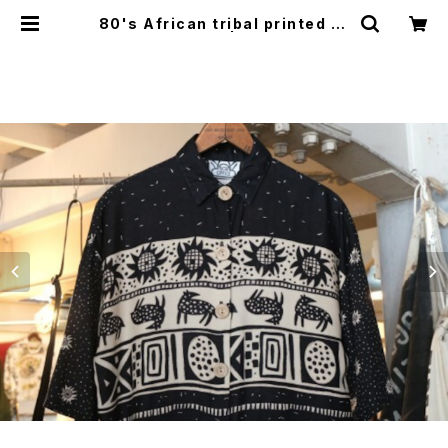
80's African tribal printed ra
yon Shirt | GARYO