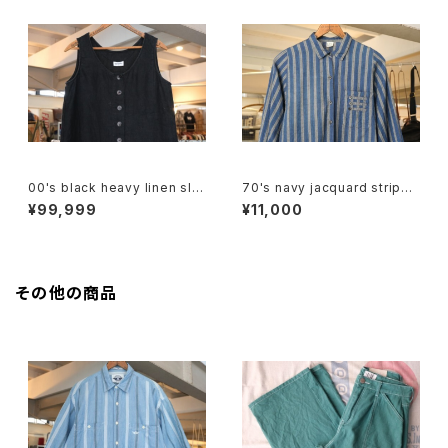
00's black heavy linen sle
70's navy jacquard stripe
eveless Top
balloon sleeve Shirt
¥99,999
¥11,000
その他の商品