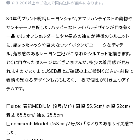
¥13,200以上のご注文で国内送料が無料になります。
80年代プリント総柄レーヨンシャツ。アフリカンテイストの動物や
サンモチーフを配した、ハッピーなトライバルデザインが目を惹く
一品です。オフショルダーにやや長めの袖丈が特徴のシルエット
に、詰まったネックや巨大なウッドボタンがユニークなディテー
ル。落ち感のあるレーヨン生地がこなれたシルエットを描きます。
とくに目立ったダメージはございませんが、多少の着用感が見ら
れますのであくまでUSED品とご確認の上ご検討ください。前後で
表情の異なるデザインもおもしろく、一枚で個性が引き立つアイ
テムです。
□size: 表記MEDIUM (9号/M位) 肩幅 55.5cm/ 身幅 52cm/
着丈 65.5cm/ 袖丈 25.5cm
□comment: Model (158cm/7号/S) 「ゆとりのあるサイズ感で
した」