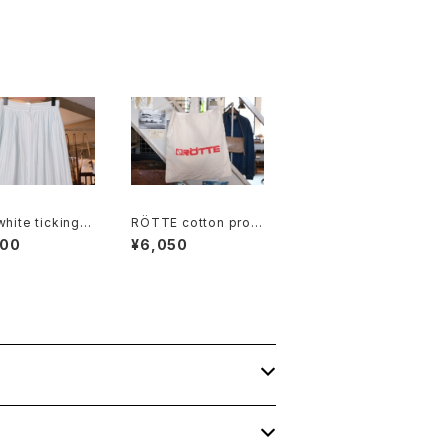
white ticking s
RÖTTE cotton prom
d cotton flared
otional shoulder Ba
800
¥6,050
g