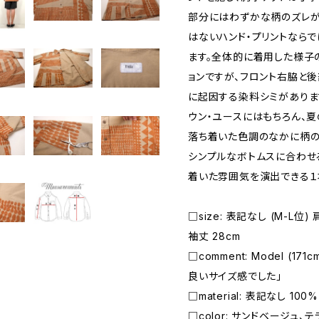
部分にはわずかな柄のズレが
はないハンド・プリントなら
ます。全体的に着用した様子
ョンですが、フロント右脇と
に起因する染料シミがありま
ウン・ユースにはもちろん、夏
落ち着いた色調のなかに柄の
シンプルなボトムスに合わせ
着いた雰囲気を演出できる１
□size: 表記なし (M-L位) 
袖丈 28cm
□comment: Model (17
良いサイズ感でした」
□material: 表記なし 100% 
□color: サンドベージュ、