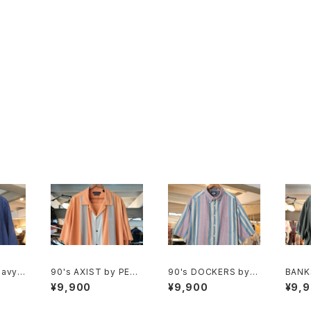
avy li
90's AXIST by PERR
90's DOCKERS by L
BANK
Y ELLIS panel-patte
evi's multi-stripe a
yon ×
¥9,900
¥9,900
¥9,
rn washable-silk Sh
nd botanical Shirt
llar S
irt