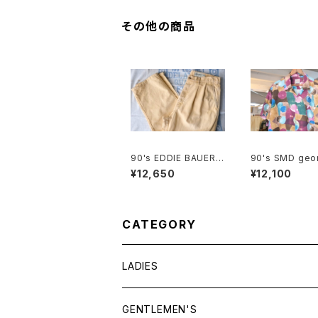
その他の商品
90's EDDIE BAUER c
90's SMD geo
otton-duck 2-tuck
c abstract ray
¥12,650
¥12,100
Pants
en-collar Shir
e in JAPAN"
CATEGORY
LADIES
TOPS
GENTLEMEN'S