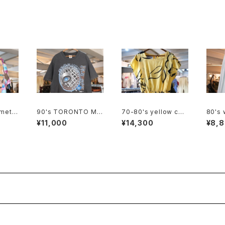
metri
90's TORONTO MA
70-80's yellow cott
80's 
on op
PLES LEAFS black c
on french sleeve bl
tripe
¥11,000
¥14,300
¥8,
t "Mad
otton Tee "Made in
ouse Dress
Skirt
CANADA"