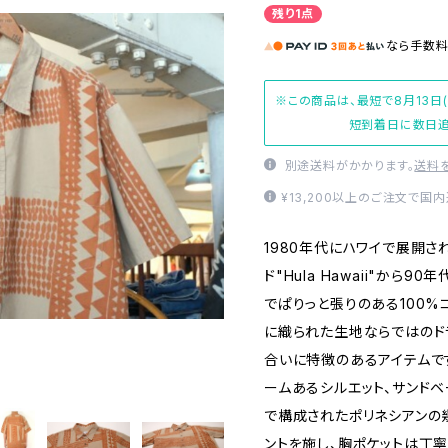
残り1点
なら
手数
※この商品は、最短で8月13日
短到着日に数日追
別途送料がかかります。
送料
¥13,200以上のご注文で国
1980年代にハワイで展開さ
ド"Hula Hawaii"から
でぱりっと張りのある100%
に織られた生地ならではのド
合いに特徴のあるアイテムで
ームあるシルエット、サンド
で構成されたポリネシアンの
ントを施し、胸ポケットは丁