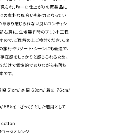
見られ、均一な仕上がりの既製品に
ではの素朴な風合いも魅力となってい
のあまり感じられない良いコンディシ
後部右肩に、生地製作時のプリント工程
すので、ご理解の上ご検討ください。タ
の旅行やリゾート・シーンにも最適で、
存在感をしっかりと感じられるため、
るだけで個性的でありながらも落ち
本です。
肩幅 51cm/ 身幅 63cm/ 着丈 76cm/
1cm/ 58kg)「ざっくりとした着用として
cotton
テラコッタオレンジ