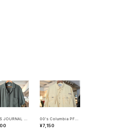
S JOURNAL ra
00's Columbia PFG
linen open-co
yellow-beige nylon
900
¥7,150
hirt
Shirt