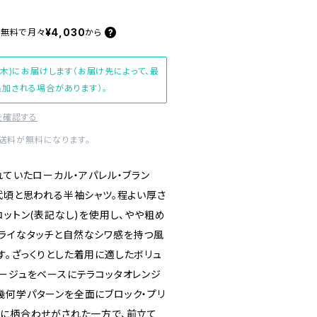
¥4,030
料無料で
月々
から
(木)にお届けします（お届け先によって、最
加される場合があります）。
を確認する
内送料が無料になります。
れていたローカル・アパレル・ブラン
90年代頃と思われる半袖シャツ。程よい厚さ
コットン(表記なし)を使用し、やや粗め
ライなタッチと自然なシワ感を持つ風
す。ざっくりとした着用に適したボリュ
ベージュをベースにテラコッタオレンジ
幾何学パターンを全面にブロック・プリ
寧に柄合わせがされた一方で、前立て