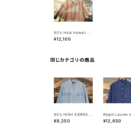
90's Hula Hawaii ge
ometric tribal patter
¥12,100
n Shirt
同じカテゴリの商品
90's HIGH SIERRA f
Ralph Lauren n
aded indigo denim
nen B.D. Shirt
¥8,250
¥12,650
Shirt