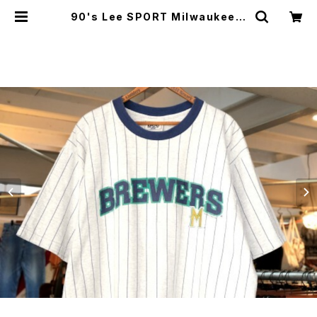
90's Lee SPORT Milwaukee B
REWERS pin-stripe Tee "Mad
e in U.S.A." | GARYO