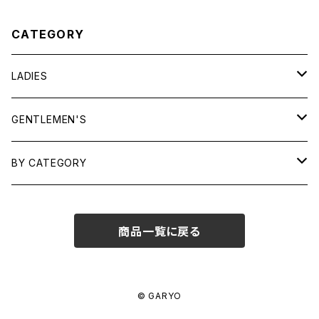
CATEGORY
LADIES
TOPS
GENTLEMEN'S
SHIRTS
OUTERWEAR
TOPS
BY CATEGORY
KNITS/ SWEATS
TEES
DRESSES
OUTERWEAR
BAGS
商品一覧に戻る
SHIRTS
BOTTOMS
BOTTOMS
JEWELRY
SWEATS/ KNITS
SKIRTS
WOMENS
SHOES
SHOES
ACCESSORIES
© GARYO