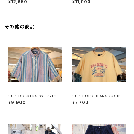
¥12,650
¥11,000
Tee
S.A."
その他の商品
90's DOCKERS by Levi's m
00's POLO JEANS CO. truc
ulti-stripe and botanical S
k and field printed Tee
¥9,900
¥7,700
hirt