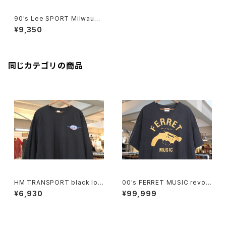
90's Lee SPORT Milwauke
e BREWERS pin-stripe Tee
¥9,350
"Made in U.S.A."
同じカテゴリの商品
HM TRANSPORT black lon
00's FERRET MUSIC revolv
g-sleeve Tee "embroider
er-logo printed Tee
¥6,930
¥99,999
ed logo"