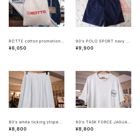
RÖTTE cotton promotional
90's POLO SPORT navy C
shoulder Bag
ulottes w/ pony embroider
¥6,050
¥9,900
y
80's white ticking striped
90's TASK FORCE JAGUAR
cotton flared Skirt
printed Tee "Made in U.S.
¥8,800
¥8,800
A."