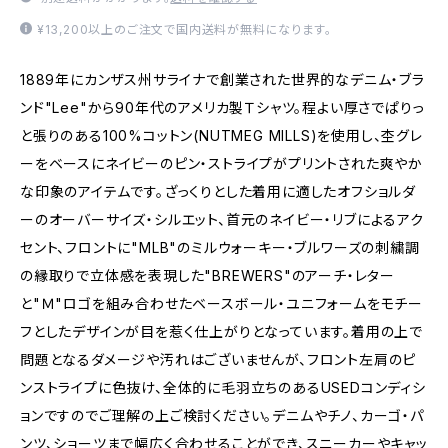
¥13,200以上のご注文で国内送料が無料になります。
1889年にカンザス州サライナで創業された世界的なデニム・ブラ
ンド"Lee"から90年代のアメリカ製Ｔシャツ。程よい厚さでぱりっ
と張りのある100%コットン(NUTMEG MILLS)を使用し、杢グレ
ーをベースにネイビーのピン・ストライプがプリントされた爽やか
な印象のアイテムです。ざっくりとした着用に適したオフショルダ
ーのオーバーサイズ・シルエット、首元のネイビー・リブによるアク
セント、フロントに"MLB"のミルウォーキー・ブルワーズの刺繍調
の縁取りで立体感を表現した"BREWERS"のアーチ・レター
と"Ｍ"ロゴを組み合わせたベースボール・ユニフォームをモチー
フとしたデザインが目を惹く仕上がりとなっています。着用の上で
問題となるダメージや汚れはございませんが、フロント左肩のピ
ンストライプに色抜け、全体的に毛羽立ちのあるUSEDコンディシ
ョンですのでご理解の上ご検討ください。デニムやチノ、カーゴ・パ
ンツ、ショーツまで幅広く合わせることができ、スニーカーやキャッ