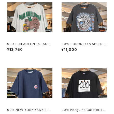
90's PHILADELPHIA EAGLE
90's TORONTO MAPLES L
S breakthrough cotton Tee
EAFS black cotton Tee "M
¥13,750
¥11,000
"Made in U.S.A."
ade in CANADA"
90's NEW YORK YANKEES
90's Penguins Cafeteria pr
embroidered logo pocket
int cotton Tee "Made in U.