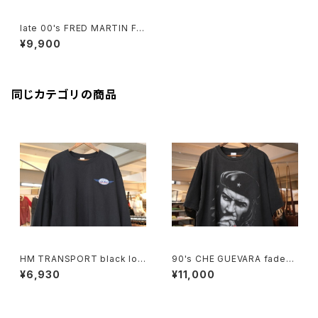
late 00's FRED MARTIN For
d & Mercedes-Benz 50/50
¥9,900
Tee
同じカテゴリの商品
HM TRANSPORT black lon
90's CHE GUEVARA fade-b
g-sleeve Tee "embroider
lack cotton photo print Te
¥6,930
¥11,000
ed logo"
e