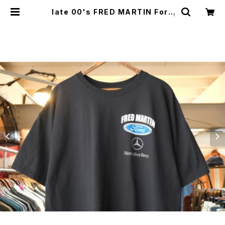
late 00's FRED MARTIN Ford
& Mercedes-Benz 50/50 Tee |
GARYO