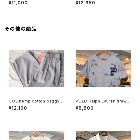
EAFS black cotton Tee "M
embroidered logo pocket
¥11,000
¥12,650
ade in CANADA"
Tee
その他の商品
COS hemp cotton baggy e
POLO Ralph Lauren drawin
asy Pants
g printed Tee w/ patch
¥12,100
¥8,800