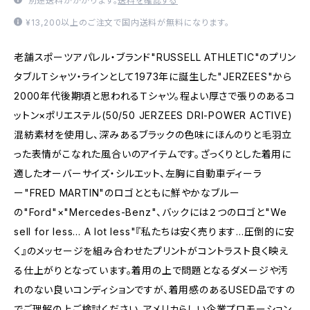
別途送料がかかります。
送料を確認する
¥13,200以上のご注文で国内送料が無料になります。
老舗スポーツアパレル・ブランド"RUSSELL ATHLETIC"のプリン
タブルＴシャツ・ラインとして1973年に誕生した"JERZEES"から
2000年代後期頃と思われるＴシャツ。程よい厚さで張りのあるコ
ットン×ポリエステル(50/50 JERZEES DRI-POWER ACTIVE)
混紡素材を使用し、深みあるブラックの色味にほんのりと毛羽立
った表情がこなれた風合いのアイテムです。ざっくりとした着用に
適したオーバーサイズ・シルエット、左胸に自動車ディーラ
ー"FRED MARTIN"のロゴとともに鮮やかなブルー
の"Ford"×"Mercedes-Benz"、バックには２つのロゴと"We
sell for less... A lot less"『私たちは安く売ります...圧倒的に安
く』のメッセージを組み合わせたプリントがコントラスト良く映え
る仕上がりとなっています。着用の上で問題となるダメージや汚
れのない良いコンディションですが、着用感のあるUSED品ですの
でご理解の上ご検討ください。アメリカらしい企業プロモーション