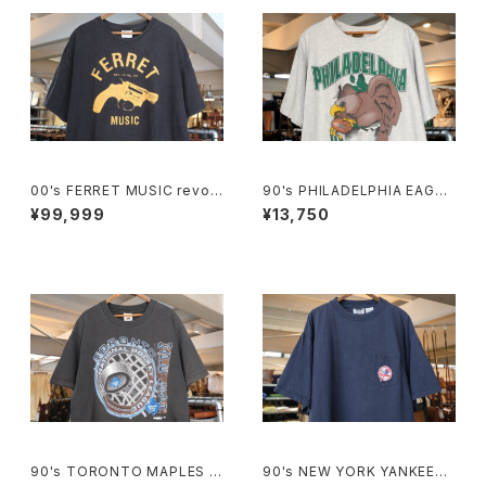
00's FERRET MUSIC revolv
90's PHILADELPHIA EAGLE
er-logo printed Tee
S breakthrough cotton Tee
¥99,999
¥13,750
"Made in U.S.A."
90's TORONTO MAPLES L
90's NEW YORK YANKEES