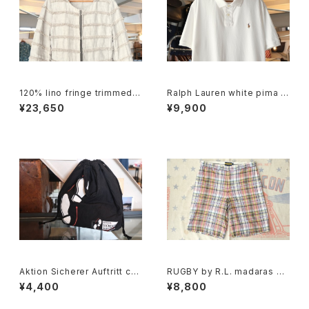
120% lino fringe trimmed c
Ralph Lauren white pima c
ollarless Jacket
otton polo Shirt
¥23,650
¥9,900
Aktion Sicherer Auftritt cot
RUGBY by R.L. madaras pl
ton promotional drawstrin
aid cotton Shorts
¥4,400
¥8,800
g Bag