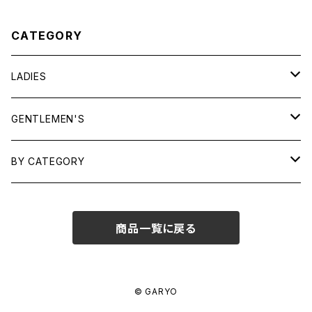
CATEGORY
LADIES
TOPS
GENTLEMEN'S
SHIRTS
OUTERWEAR
TOPS
BY CATEGORY
KNITS/ SWEATS
TEES
DRESSES
OUTERWEAR
BAGS
商品一覧に戻る
SHIRTS
BOTTOMS
BOTTOMS
JEWELRY
SWEATS/ KNITS
SKIRTS
WOMENS
SHOES
SHOES
ACCESSORIES
© GARYO