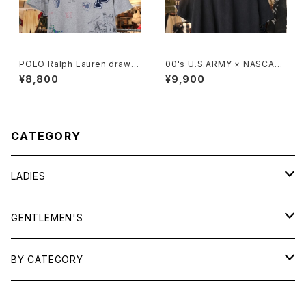
POLO Ralph Lauren drawin
00's U.S.ARMY × NASCAR
g printed Tee w/ patch
embroidered logo black c
¥8,800
¥9,900
otton Tee
CATEGORY
LADIES
TOPS
GENTLEMEN'S
SHIRTS
OUTERWEAR
TOPS
BY CATEGORY
KNITS/ SWEATS
TEES
DRESSES
OUTERWEAR
BAGS