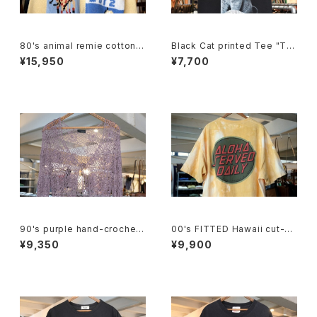
80's animal remie cotton k
Black Cat printed Tee "TRI
nit crewneck Cardigan
LL KITTY"
¥15,950
¥7,700
90's purple hand-crochet
00's FITTED Hawaii cut-of
Cardigan
f tie-dye Tee
¥9,350
¥9,900