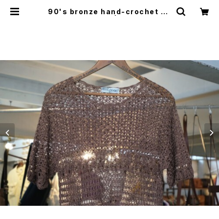
90's bronze hand-crochet pu
llover Top | GARYO