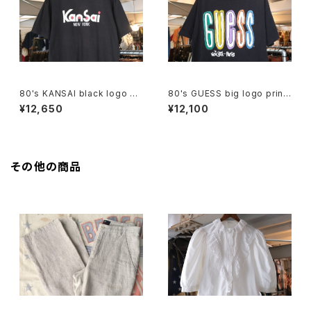
80's KANSAI black logo Te
80's GUESS big logo print
e
ed tee Dress
¥12,650
¥12,100
その他の商品