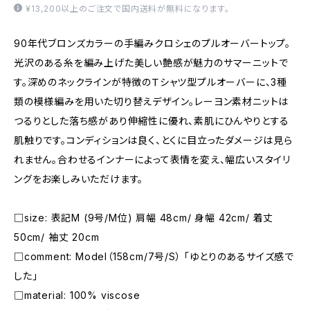
¥13,200以上のご注文で国内送料が無料になります。
90年代ブロンズカラーの手編みクロシェのプルオーバートップ。
光沢のある糸を編み上げた美しい艶感が魅力のサマーニットで
す。深めのネックラインが特徴のＴシャツ型プルオーバーに、3種
類の模様編みを用いた切り替えデザイン。レーヨン素材ニットは
つるりとした落ち感があり伸縮性に優れ、素肌にひんやりとする
肌触りです。コンディションは良く、とくに目立ったダメージは見ら
れません。合わせるインナーによって表情を変え、幅広いスタイリ
ングをお楽しみいただけます。
□size: 表記M (9号/M位) 肩幅 48cm/ 身幅 42cm/ 着丈
50cm/ 袖丈 20cm
□comment: Model（158cm/7号/S） 「ゆとりのあるサイズ感で
した」
□material: 100% viscose