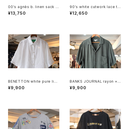
00's agnès b. linen sack st
90's white cutwork lace tri
raight leg Pants
mmed cotton Blouse
¥13,750
¥12,650
BENETTON white pure line
BANKS JOURNAL rayon ×li
n S/S Shirt
nen open-collar Shirt
¥9,900
¥9,900