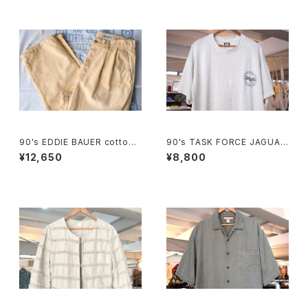
90's EDDIE BAUER cotton-
90's TASK FORCE JAGUAR
duck 2-tuck Pants
printed Tee "Made in U.S.
¥12,650
¥8,800
A."