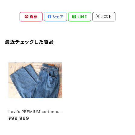
保存
シェア
LINE
ポスト
最近チェックした商品
Levi's PREMIUM cotton × h
emp big"E" denim Pants "R
¥99,999
esized"