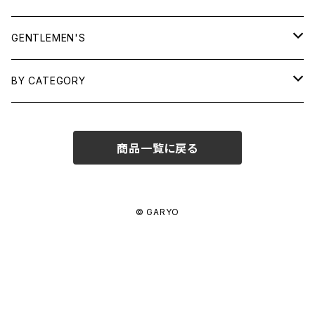
TOPS
GENTLEMEN'S
SHIRTS
OUTERWEAR
TOPS
BY CATEGORY
KNITS/ SWEATS
TEES
DRESSES
OUTERWEAR
BAGS
商品一覧に戻る
SHIRTS
BOTTOMS
BOTTOMS
JEWELRY
SWEATS/ KNITS
SKIRTS
WOMENS
SHOES
SHOES
ACCESSORIES
© GARYO
PANTS
MENS
GARYO ORIGINAL