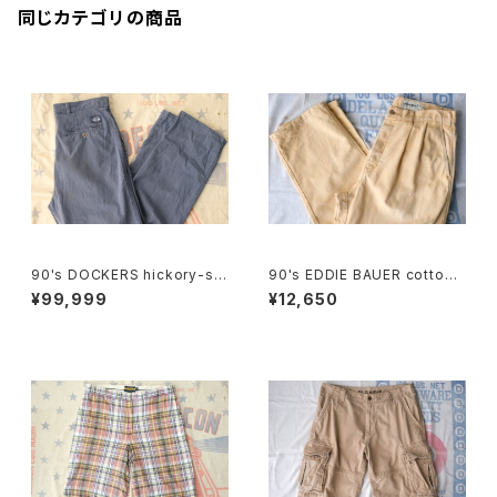
同じカテゴリの商品
90's DOCKERS hickory-stri
90's EDDIE BAUER cotton-
pe one-tuck Pants "Made i
duck 2-tuck Pants
¥99,999
¥12,650
n U.S.A."