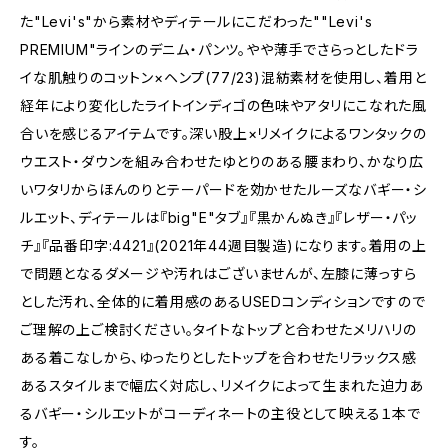
た"Levi's"から素材やディテールにこだわった""Levi's
PREMIUM"ラインのデニム・パンツ。やや薄手でさらっとしたドラ
イな肌触りのコットン×ヘンプ(77/23)混紡素材を使用し、着用と
経年により変化したライトインディゴの色味やアタリにこなれた風
合いを感じるアイテムです。深い股上×リメイクによるワンタックの
ウエスト・ダウンを組み合わせたゆとりのある腰まわり、かなり広
いワタリからほんのりとテーパードを効かせたルーズなバギー・シ
ルエット、ディテールは『big"E"タブ』『黒かんぬき』『レザー・パッ
チ』『品番印字:4421』(2021年44週目製造)になります。着用の上
で問題となるダメージや汚れはございませんが、左膝に薄っすら
とした汚れ、全体的に着用感のあるUSEDコンディションですので
ご理解の上ご検討ください。タイトなトップと合わせたメリハリの
ある着こなしから、ゆったりとしたトップを合わせたリラックス感
あるスタイルまで幅広く対応し、リメイクによって生まれた迫力あ
るバギー・シルエットがコーディネートの主役として映える１本で
す。