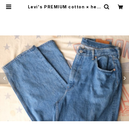
Levi's PREMIUM cotton × hem
p big"E" denim Pants "Resize
d" | GARYO