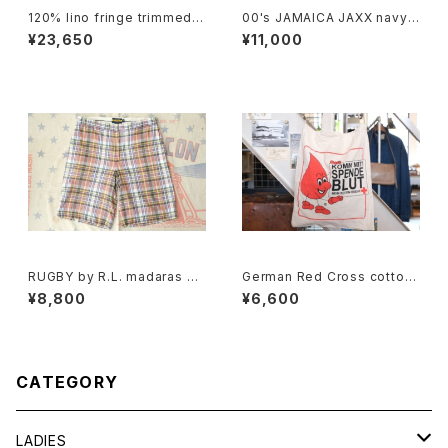
120% lino fringe trimmed c
00's JAMAICA JAXX navy-
ollarless Jacket
green jacquard silk Shirt
¥23,650
¥11,000
RUGBY by R.L. madaras pl
German Red Cross cotton
aid cotton Shorts
promotional shoulder Bag
¥8,800
¥6,600
CATEGORY
LADIES