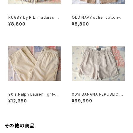
RUGBY by R.L. madaras pl
OLD NAVY ocher cotton-t
aid cotton Shorts
will cargo Shorts
¥8,800
¥8,800
90's Ralph Lauren light-be
00's BANANA REPUBLIC sa
ige cotton easy Pants
nd-beige linen Shorts
¥12,650
¥99,999
その他の商品