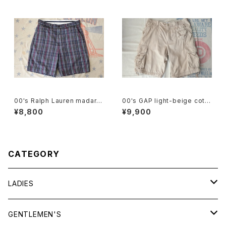
00's Ralph Lauren madara
00's GAP light-beige cotto
s plaid cotton Shorts
n-twill cargo Shorts
¥8,800
¥9,900
CATEGORY
LADIES
TOPS
GENTLEMEN'S