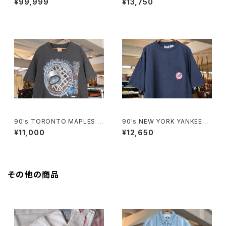
¥99,999
¥13,750
"Made in U.S.A."
90's TORONTO MAPLES L
90's NEW YORK YANKEES
EAFS black cotton Tee "M
embroidered logo pocket
¥11,000
¥12,650
ade in CANADA"
Tee
その他の商品