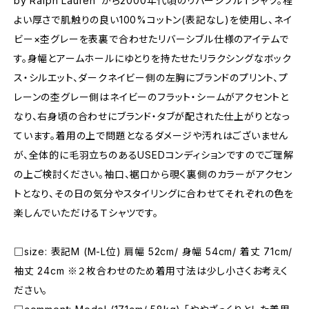
by Ralph Lauren"から2000年代頃のリバーシブルＴシャツ。程
よい厚さで肌触りの良い100%コットン(表記なし)を使用し、ネイ
ビー×杢グレーを表裏で合わせたリバーシブル仕様のアイテムで
す。身幅とアームホールにゆとりを持たせたリラクシングなボック
ス・シルエット、ダークネイビー側の左胸にブランドのプリント、プ
レーンの杢グレー側はネイビーのフラット・シームがアクセントと
なり、右身頃の合わせにブランド・タブが配された仕上がりとなっ
ています。着用の上で問題となるダメージや汚れはございません
が、全体的に毛羽立ちのあるUSEDコンディションですのでご理解
の上ご検討ください。袖口、裾口から覗く裏側のカラーがアクセン
トとなり、その日の気分やスタイリングに合わせてそれぞれの色を
楽しんでいただけるＴシャツです。
□size: 表記M (M-L位) 肩幅 52cm/ 身幅 54cm/ 着丈 71cm/
袖丈 24cm ※２枚合わせのため着用寸法は少し小さくお考えく
ださい。