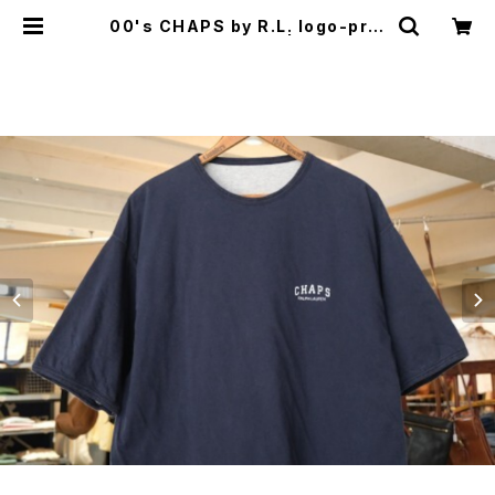
00's CHAPS by R.L. logo-prin
t reversible Tee | GARYO