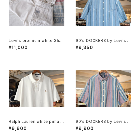
Levi's premium white Shor
90's DOCKERS by Levi's m
talls
ulti-stripe chambray Shirt
¥11,000
¥9,350
Ralph Lauren white pima c
90's DOCKERS by Levi's m
otton polo Shirt
ulti-stripe and botanical S
¥9,900
¥9,900
hirt