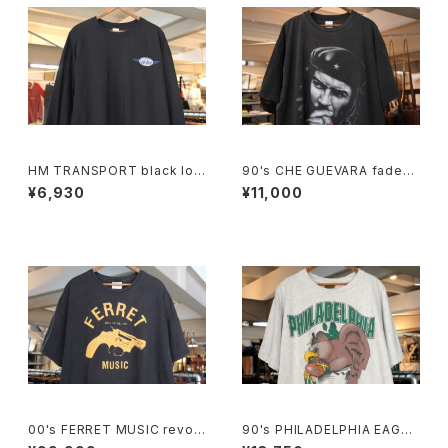
HM TRANSPORT black lon
90's CHE GUEVARA fade-b
g-sleeve Tee "embroider
lack cotton photo print Te
¥6,930
¥11,000
ed logo"
e
00's FERRET MUSIC revolv
90's PHILADELPHIA EAGLE
er-logo printed Tee
S breakthrough cotton Tee