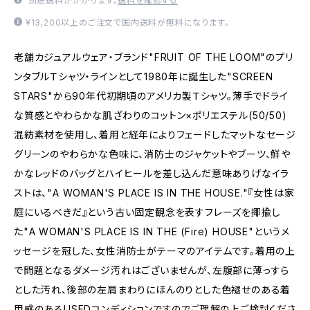
別途送料がかかります。
送料を確認する
¥13,200以上のご注文で国内送料が無料になります。
老舗カジュアルウェア・ブランド"FRUIT OF THE LOOM"のプリ
ンタブルＴシャツ・ラインとして1980年に誕生した"SCREEN
STARS"から90年代初期頃のアメリカ製Ｔシャツ。薄手でドライ
な質感とやわらかな肌ざわりのコットン×ポリエステル(50/50)
混紡素材を使用し、着用と経年によりフェードしたマットなセージ
グリーンのやわらかな色味に、消防士のジャケットやブーツ、鮮や
かなレッドのバッグとハイヒールを差し込んだ意味ありげなイラ
ストは、"A WOMAN'S PLACE IS IN THE HOUSE."『女性は家
庭にいるべきだ』という古い固定観念を表すフレーズを揶揄し
た"A WOMAN'S PLACE IS IN THE (Fire) HOUSE"というメ
ッセージを冠した、女性消防士がテーマのアイテムです。着用の上
で問題となるダメージ汚れはございませんが、左腹部に薄っすら
とした汚れ、後部の左肩まわりにほんのりとした色褪せのある着
用感のあるUSEDコンディションですのでご理解の上ご検討くださ