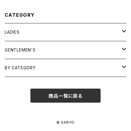
CATEGORY
LADIES
TOPS
GENTLEMEN'S
SHIRTS
OUTERWEAR
TOPS
BY CATEGORY
KNITS/ SWEATS
TEES
DRESSES
OUTERWEAR
BAGS
商品一覧に戻る
SHIRTS
BOTTOMS
BOTTOMS
JEWELRY
SWEATS/ KNITS
SKIRTS
WOMENS
SHOES
SHOES
ACCESSORIES
© GARYO