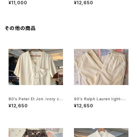
EAFS black cotton Tee "M
embroidered logo pocket
¥11,000
¥12,650
ade in CANADA"
Tee
その他の商品
80's Peter Et Jon. ivory chi
90's Ralph Lauren light-be
nese-button silk Shirt
ige cotton easy Pants
¥12,650
¥12,650