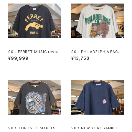
00's FERRET MUSIC revolv
90's PHILADELPHIA EAGLE
er-logo printed Tee
S breakthrough cotton Tee
¥99,999
¥13,750
"Made in U.S.A."
90's TORONTO MAPLES L
90's NEW YORK YANKEES