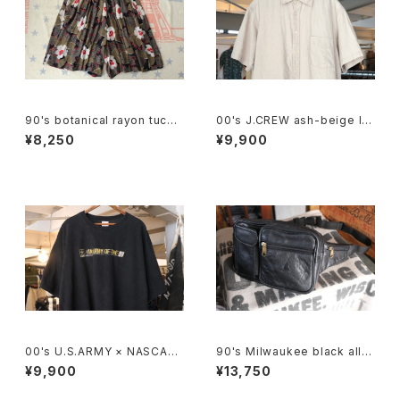
90's botanical rayon tucke
00's J.CREW ash-beige lin
d Culottes
en Shirt
¥8,250
¥9,900
00's U.S.ARMY × NASCAR
90's Milwaukee black all-l
embroidered logo black c
eather fanny Pack
¥9,900
¥13,750
otton Tee