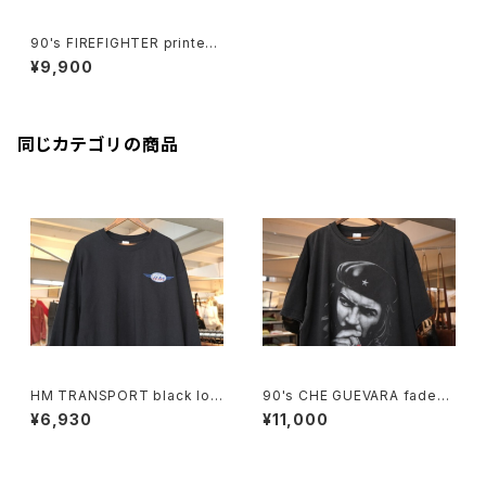
90's FIREFIGHTER printed
50/50 Tee "Made in U.S.A."
¥9,900
同じカテゴリの商品
HM TRANSPORT black lon
90's CHE GUEVARA fade-b
g-sleeve Tee "embroider
lack cotton photo print Te
¥6,930
¥11,000
ed logo"
e