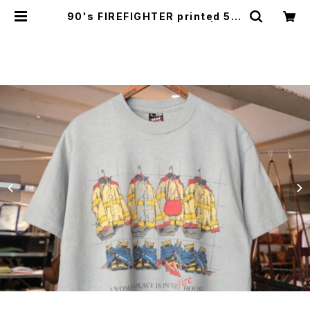
90's FIREFIGHTER printed 50/
50 Tee "Made in U.S.A." | GAR
YO