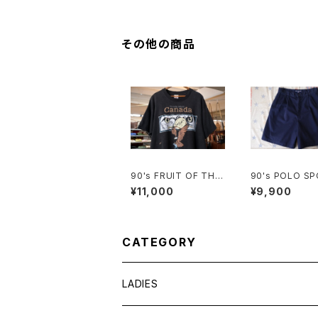
k
その他の商品
90's FRUIT OF THE
90's POLO S
LOOM eagle printe
navy Culottes
¥11,000
¥9,900
d Tee "Made in CA
ny embroider
NADA"
CATEGORY
LADIES