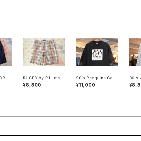
PORT
RUGBY by R.L. mad
90's Penguins Cafe
80's 
 w/ po
aras plaid cotton Sh
teria print cotton Te
tripe
¥8,800
¥11,000
¥8,
y
orts
e "Made in U.S.A."
Skirt