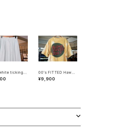
white ticking s
00's FITTED Hawaii
d cotton flared
cut-off tie-dye Tee
800
¥9,900