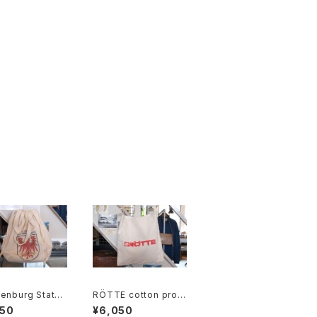
enburg State
RÖTTE cotton prom
n souvenir dra
otional shoulder Ba
950
¥6,050
ng Bag
g