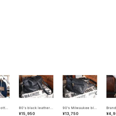
cotton
80's black leather b
90's Milwaukee bla
Brand
hould
ox shoulder Bag w/
ck all-leather fanny
cotto
¥15,950
¥13,750
¥4,
tassel accent
Pack
wstri