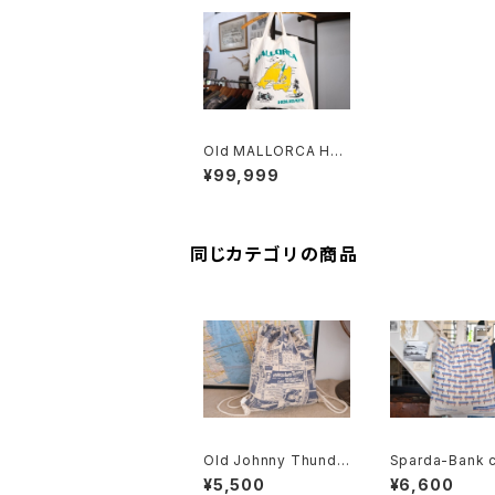
Old MALLORCA HO
LIDAYS souvenir co
¥99,999
tton Bag
同じカテゴリの商品
Old Johnny Thunde
Sparda-Bank 
rs newspaper print
promotional s
¥5,500
¥6,600
ed canvas Knapsac
er Bag