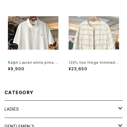
Ralph Lauren white pima c
120% lino fringe trimmed c
otton polo Shirt
ollarless Jacket
¥9,900
¥23,650
CATEGORY
LADIES
TOPS
GENTLEMEN'S