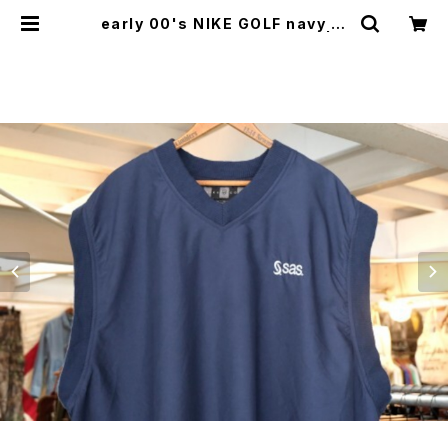
early 00's NIKE GOLF navy v-
neck Vest "SAS Institute" | G
ARYO