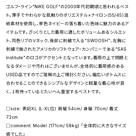
ゴルフ・ライン"NIKE GOLF"の2000年代初期頃と思われるベス
ト。薄手でやわらかな肌触りのポリエステル×ナイロン(55/45)混
紡素材を使用し、単色ネイビーの落ち着いた色味に魅力のあるア
イテムです。ざっくりとした着用に適したボリュームあるシルエッ
ト、同色リブのＶネック、後部に刺繍で入る"SWOOSH"、左胸に
刺繍で施されたアメリカのソフトウェア・カンパニーである"SAS
Institute"のロゴがアクセントとなっています。着用の上で問題と
なるダメージや汚れはございませんが、全体的に着用感のある
USED品ですのでご理解の上ご検討ください。幅広いボトムスに
合わせることのできるシンプルなデザインと軽量な着心地が良
く、１枚持っているとたいへん重宝するベストです。
□size: 表記XL (L-XL位) 肩幅 54cm/ 身幅 70cm/ 着丈
72cm
□comment: Model (171cm/ 58kg) 「全体的に大きなサイズ
感でした」