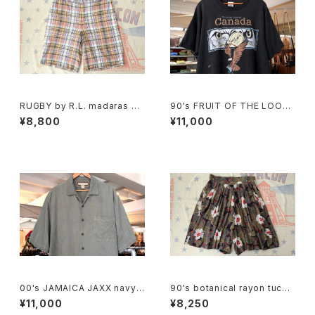
RUGBY by R.L. madaras pl
90's FRUIT OF THE LOOM
aid cotton Shorts
eagle printed Tee "Made i
¥8,800
¥11,000
n CANADA"
00's JAMAICA JAXX navy-
90's botanical rayon tucke
green jacquard silk Shirt
d Culottes
¥11,000
¥8,250