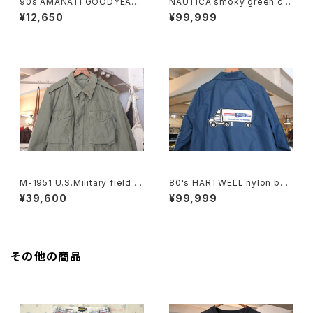
90s AMANATI GOODYEAR
NAUTICA smoky green cra
and NASCAR official racin
shed-cotton zip-up Jacke
¥12,650
¥99,999
g nylon Jacket
t
M-1951 U.S.Military field J
80's HARTWELL nylon butt
acket "ONE MAN ONE VOT
on-up coach Jacket "PYA/
¥39,600
¥99,999
E"
Monarch,Inc."
その他の商品