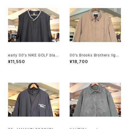
early 00's NIKE GOLF blac
00's Brooks Brothers light
k v-neck Vest
-beige zip-up Jacket
¥11,550
¥18,700