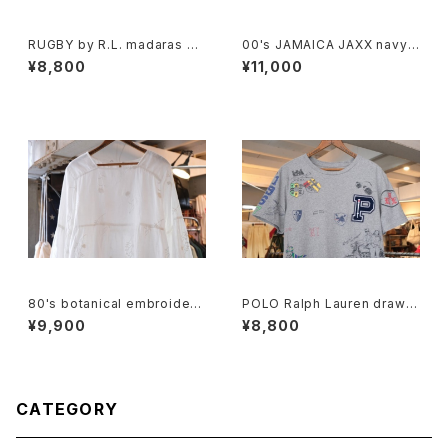
RUGBY by R.L. madaras pl
00's JAMAICA JAXX navy-
aid cotton Shorts
green jacquard silk Shirt
¥8,800
¥11,000
80's botanical embroidere
POLO Ralph Lauren drawin
d Indian cotton pullover Bl
g printed Tee w/ patch
¥9,900
¥8,800
ouse
CATEGORY