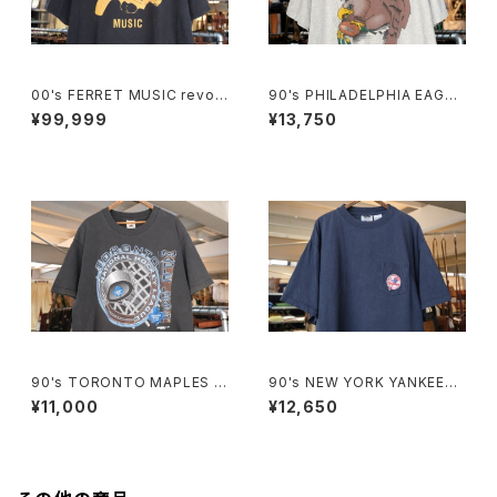
00's FERRET MUSIC revolv
90's PHILADELPHIA EAGLE
er-logo printed Tee
S breakthrough cotton Tee
¥99,999
¥13,750
"Made in U.S.A."
90's TORONTO MAPLES L
90's NEW YORK YANKEES
EAFS black cotton Tee "M
embroidered logo pocket
¥11,000
¥12,650
ade in CANADA"
Tee