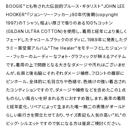
BOOGIE"とも称された伝説的ブルース・ギタリスト"JOHN LEE
HOOKER"『ジョン・リー・フッカー』90年代後期(copyright
1997)のＴシャツ。程よい厚さで張りのある100%コットン
(GILDAN ULTRA COTTON)を使用し、着用と経年により美しく
フェードしたチャコールブラックのボディに、1989年に発表したグ
ラミー賞受賞アルバム"The Healer"をモチーフとしたジョン・リ
ー・フッカーのムーディーなフォト・グラフィックが映えるアイテム
です。着用の上で問題となる大きなダメージや汚れはございませ
んが、右肩と後右脇にそれぞれダメージ補修、フロントの腹部に
ピンホール、全体的に毛羽立ちや色褪せ、色焼けの強い着古され
たコンディションですので、ダメージや補修などを含めたこの１点
ものらしい風合いを好まれる方におすすめ致します。長年の着用
と経年変化、リペアによって生まれた唯一無二の表情がオールド
らしい奥行きを際立たせており、サイズ表記も人気の高い"XL"の
ビッグ・シルエットですので気になる方は是非ご検討ください。