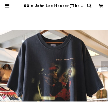
90's John Lee Hooker "The H
ealer" distressed Tee | GARY
O