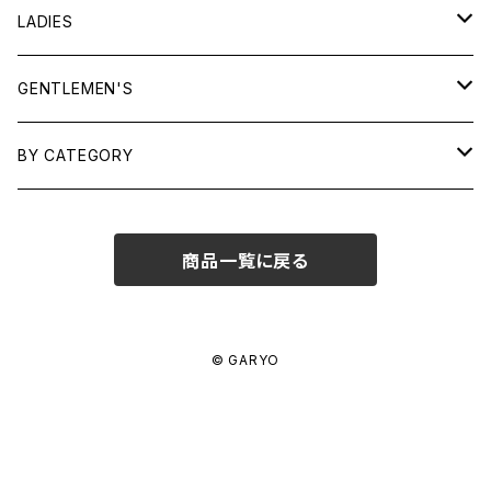
LADIES
TOPS
GENTLEMEN'S
SHIRTS
OUTERWEAR
TOPS
BY CATEGORY
KNITS/ SWEATS
TEES
DRESSES
OUTERWEAR
BAGS
商品一覧に戻る
SHIRTS
BOTTOMS
BOTTOMS
JEWELRY
SWEATS/ KNITS
SKIRTS
WOMENS
SHOES
SHOES
ACCESSORIES
© GARYO
PANTS
MENS
GARYO ORIGINAL