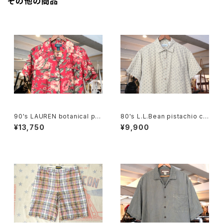
その他の商品
90's LAUREN botanical pri
80's L.L.Bean pistachio cal
nted linen open collar Shir
ico cotton box Shirt
¥13,750
¥9,900
t