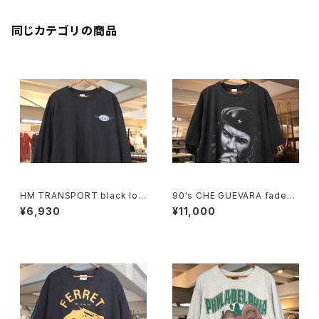
同じカテゴリの商品
HM TRANSPORT black lon
90's CHE GUEVARA fade-b
g-sleeve Tee "embroider
lack cotton photo print Te
¥6,930
¥11,000
ed logo"
e