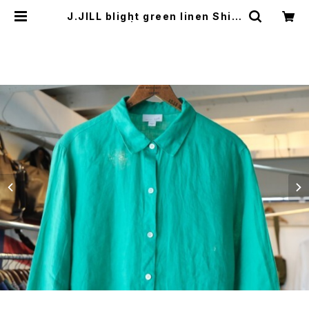
J.JILL blight green linen Shirt
| GARYO