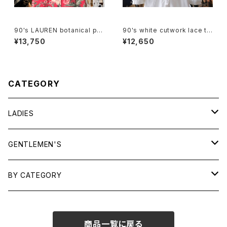
90's LAUREN botanical pri
90's white cutwork lace tri
nted linen open collar Shir
mmed cotton Blouse
¥13,750
¥12,650
t
CATEGORY
LADIES
TOPS
GENTLEMEN'S
SHIRTS
OUTERWEAR
TOPS
BY CATEGORY
KNITS/ SWEATS
TEES
DRESSES
OUTERWEAR
BAGS
商品一覧に戻る