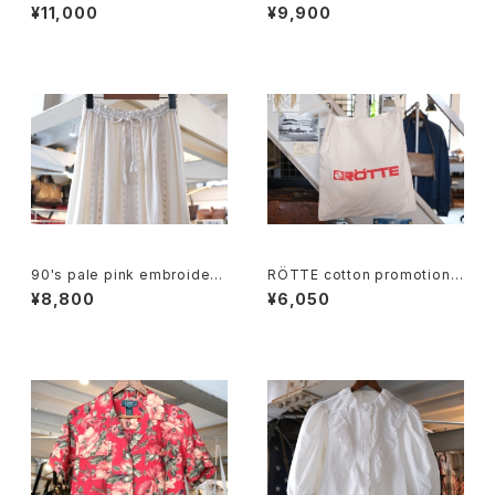
EAFS black cotton Tee "M
ico cotton box Shirt
¥11,000
¥9,900
ade in CANADA"
90's pale pink embroidere
RÖTTE cotton promotional
d rayon easy Skirt
shoulder Bag
¥8,800
¥6,050