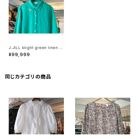
J.JILL blight green linen S
hirt
¥99,999
同じカテゴリの商品