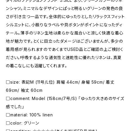
タイルのファッションブランド"J.JILL"より、グリーンカラーのリネ
ンシャツ。ミニマルなデザインにぱっと明るいグリーンの発色の良
さが引き立つ一品です。全体的にゆったりとしたリラックスフィット
シルエットに、小振りなラペルや貝ボタンがポイントになったディ
テール。薄手のリネン生地は柔らかな風合いと涼しく快適な着心
地が魅力です。とくに目立ったダメージはございませんが、多少の
着用感が見られますのであくまでUSED品とご確認の上ご検討く
ださい。呼吸するような通気性と速乾性に優れたリネンは、真夏
の着こなしにも活躍してくれます。
□size: 表記M (11号/L位) 肩幅 44cm/ 身幅 59cm/ 着丈
69cm/ 袖丈 60cm
□comment: Model (158cm/7号/S) 「ゆったり大きめのサイズ
感でした」
□material: 100% linen
□color: グリーン