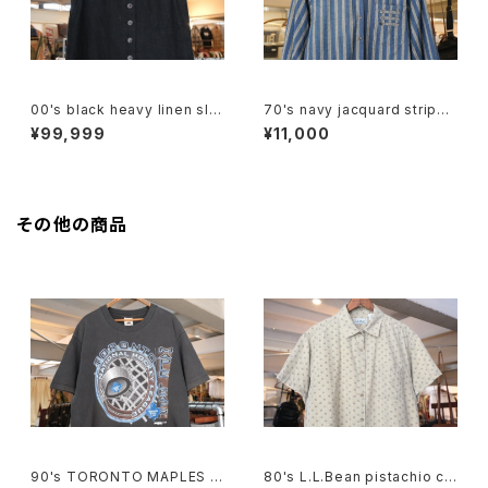
00's black heavy linen sle
70's navy jacquard stripe
eveless Top
balloon sleeve Shirt
¥99,999
¥11,000
その他の商品
90's TORONTO MAPLES L
80's L.L.Bean pistachio cal