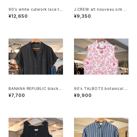
90's white cutwork lace tri
J.CREW art nouveau silk p
mmed cotton Blouse
ullover Blouse
¥12,650
¥9,350
BANANA REPUBLIC black r
90's TALBOTS botanical s
ayon open collar Shirt
croll printed Irish linen sle
¥7,700
¥9,900
eveless Shirt