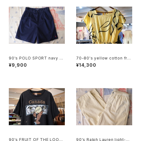
90's POLO SPORT navy C
70-80's yellow cotton fre
ulottes w/ pony embroider
nch sleeve blouse Dress
¥9,900
¥14,300
y
90's FRUIT OF THE LOOM
90's Ralph Lauren light-be