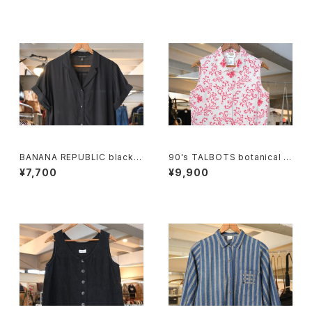
BANANA REPUBLIC black r
90's TALBOTS botanical s
ayon open collar Shirt
croll printed Irish linen sle
¥7,700
¥9,900
eveless Shirt