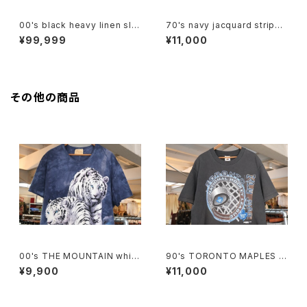
00's black heavy linen sle
70's navy jacquard stripe
eveless Top
balloon sleeve Shirt
¥99,999
¥11,000
その他の商品
00's THE MOUNTAIN white
90's TORONTO MAPLES L
tiger tie-dye tee Dress
EAFS black cotton Tee "M
¥9,900
¥11,000
ade in CANADA"