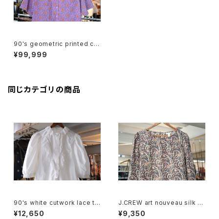
90's geometric printed cot
ton open collar Shirt
¥99,999
同じカテゴリの商品
90's white cutwork lace tri
J.CREW art nouveau silk p
mmed cotton Blouse
ullover Blouse
¥12,650
¥9,350