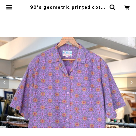
90's geometric printed cotto
n open collar Shirt | GARYO