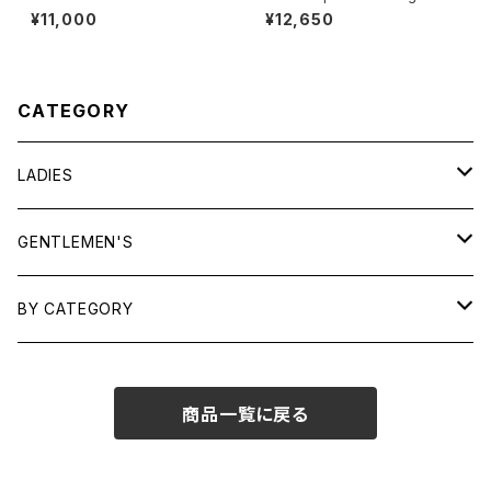
eagle printed Tee "Made i
ige cotton easy Pants
¥11,000
¥12,650
n CANADA"
CATEGORY
LADIES
TOPS
GENTLEMEN'S
SHIRTS
OUTERWEAR
TOPS
BY CATEGORY
KNITS/ SWEATS
TEES
DRESSES
OUTERWEAR
BAGS
商品一覧に戻る
SHIRTS
BOTTOMS
BOTTOMS
JEWELRY