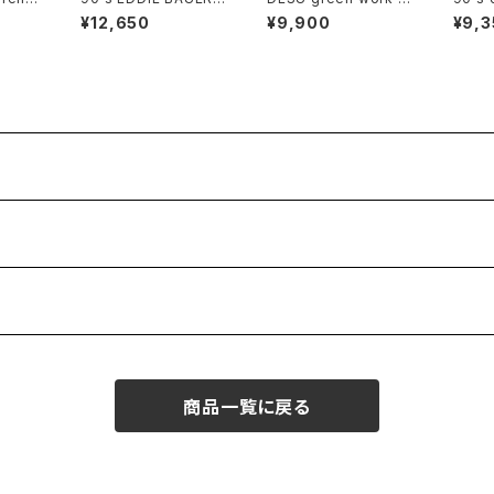
 cotto
otton-duck 2-tuck
yle wide leg Pants
ulott
¥12,650
¥9,900
¥9,3
Pants
商品一覧に戻る