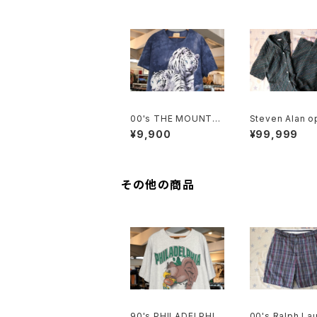
00's THE MOUNTAI
Steven Alan o
N white tiger tie-dy
ollared Jumpsu
¥9,900
¥99,999
e tee Dress
reen"
その他の商品
90's PHILADELPHIA
00's Ralph La