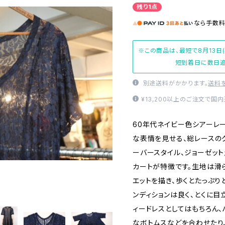
残り1点
なら
手数
※この商品は、最短で8月13日
短到着日に数日追
別途送料がかかります。
送料
¥13,200以上のご注文で国
60年代ネイビー色シアーレ
な表情を見せる、総レースの
ーバースタイル、ジョーゼッ
カートが特徴です。生地は滑
エットを描き、歩くとたっぷり
ンディションは良く、とくに目
ィードレスとしてはもちろん、
なボトムスなどを合わせたり