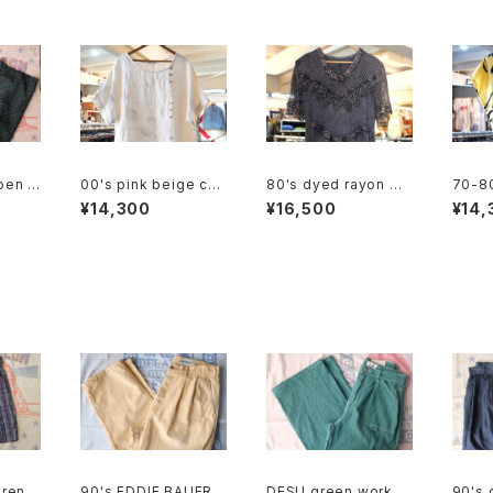
pen c
00's pink beige cha
80's dyed rayon me
70-80
it "g
in stitched linen pul
sh sleeve long Dre
on fr
¥14,300
¥16,500
¥14,
lover Dress
ss
ouse
uren
90's EDDIE BAUER c
DESU green work st
90's 