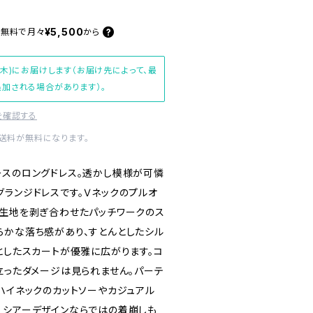
¥5,500
料無料で
月々
から
(木)にお届けします（お届け先によって、最
加される場合があります）。
を確認する
内送料が無料になります。
ースのロングドレス。透かし模様が可憐
グランジドレスです。Ｖネックのプルオ
ト生地を剥ぎ合わせたパッチワークのス
らかな落ち感があり、すとんとしたシル
としたスカートが優雅に広がります。コ
立ったダメージは見られません。パーテ
ハイネックのカットソーやカジュアル
、シアーデザインならではの着崩しも