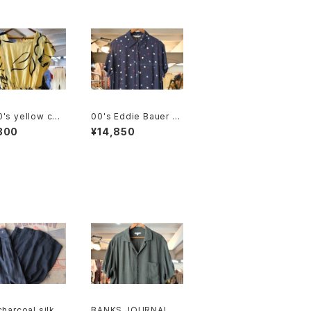
's yellow cott
00's Eddie Bauer b
ench sleeve bl
ubble dot rayon shi
300
¥14,850
 Dress
rt maxi Dress
charcoal silk c
BANKS JOURNAL ra