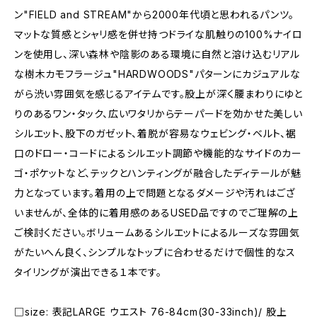
ン"FIELD and STREAM"から2000年代頃と思われるパンツ。
マットな質感とシャリ感を併せ持つドライな肌触りの100%ナイロ
ンを使用し、深い森林や陰影のある環境に自然と溶け込むリアル
な樹木カモフラージュ"HARDWOODS"パターンにカジュアルな
がら渋い雰囲気を感じるアイテムです。股上が深く腰まわりにゆと
りのあるワン・タック、広いワタリからテーパードを効かせた美しい
シルエット、股下のガゼット、着脱が容易なウェビング・ベルト、裾
口のドロー・コードによるシルエット調節や機能的なサイドのカー
ゴ・ポケットなど、テックとハンティングが融合したディテールが魅
力となっています。着用の上で問題となるダメージや汚れはござ
いませんが、全体的に着用感のあるUSED品ですのでご理解の上
ご検討ください。ボリュームあるシルエットによるルーズな雰囲気
がたいへん良く、シンプルなトップに合わせるだけで個性的なス
タイリングが演出できる１本です。
□size: 表記LARGE ウエスト 76-84cm(30-33inch)/ 股上