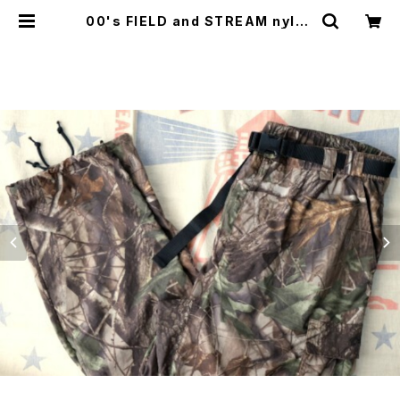
00's FIELD and STREAM nylon
camouflage cargo Pants | GA
RYO