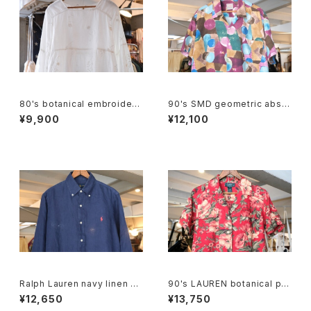
80's botanical embroidere
90's SMD geometric abstr
d Indian cotton pullover Bl
act rayon open-collar Shirt
¥9,900
¥12,100
ouse
"Made in JAPAN"
Ralph Lauren navy linen B.
90's LAUREN botanical pri
D. Shirt
nted linen open collar Shir
¥12,650
¥13,750
t