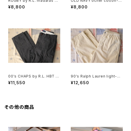
RUGBY by R.L. madaras pl
OLD NAVY ocher cotton-t
aid cotton Shorts
will cargo Shorts
¥8,800
¥8,800
00's CHAPS by R.L. HBT sli
90's Ralph Lauren light-be
m-fit cargo Pants
ige cotton easy Pants
¥11,550
¥12,650
その他の商品