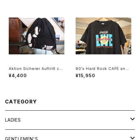
Aktion Sicherer Auftritt cot
80's Hard Rock CAFE and
ton promotional drawstrin
Coca-Cola live Tee "Made
¥4,400
¥15,950
g Bag
in U.S.A."
CATEGORY
LADIES
TOPS
GENTLEMEN'S