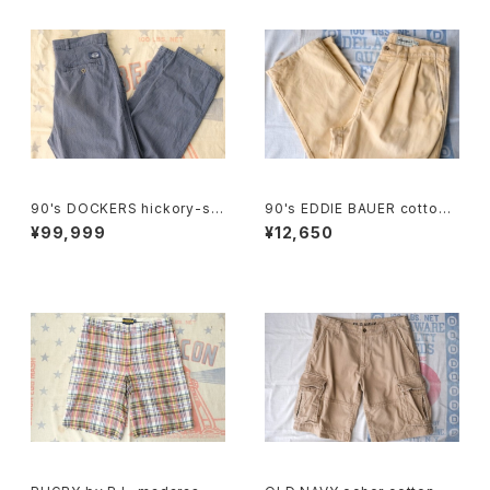
90's DOCKERS hickory-stri
90's EDDIE BAUER cotton-
pe one-tuck Pants "Made i
duck 2-tuck Pants
¥99,999
¥12,650
n U.S.A."