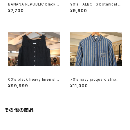
BANANA REPUBLIC black r
90's TALBOTS botanical s
ayon open collar Shirt
croll printed Irish linen sle
¥7,700
¥9,900
eveless Shirt
00's black heavy linen sle
70's navy jacquard stripe
eveless Top
balloon sleeve Shirt
¥99,999
¥11,000
その他の商品