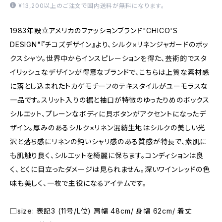
¥13,200以上のご注文で国内送料が無料になります。
1983年設立アメリカのファッションブランド"CHICO'S
DESIGN"『チコズデザイン』より、シルク×リネンジャガードのボッ
クスシャツ。世界中からインスピレーションを得た、芸術的でスタ
イリッシュなデザインが得意なブランドで、こちらは上質な素材感
に落とし込まれたトカゲモチーフのテキスタイルがユーモラスな
一品です。スリット入りの裾と袖口が特徴のゆったりめのボックス
シルエット、プレーンなボディに貝ボタンがアクセントになったデ
ザイン。厚みのあるシルク×リネン混紡生地はシルクの美しい光
沢と落ち感にリネンの鈍いシャリ感のある質感が特長で、素肌に
も肌触り良く、シルエットを綺麗に保ちます。コンディションは良
く、とくに目立ったダメージは見られません。深いワインレッドの色
味も美しく、一枚で主役になるアイテムです。
□size: 表記3 (11号/L位) 肩幅 48cm/ 身幅 62cm/ 着丈