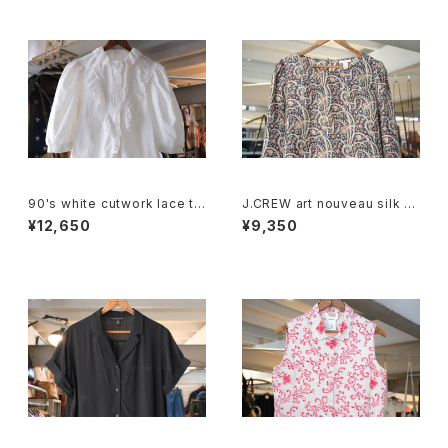
90's white cutwork lace tri
J.CREW art nouveau silk p
mmed cotton Blouse
ullover Blouse
¥12,650
¥9,350