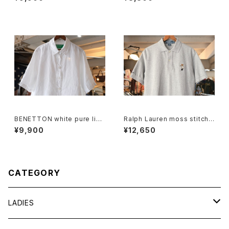
BENETTON white pure line
Ralph Lauren moss stitch
n S/S Shirt
polo Shirt "POLO BEAR"
¥9,900
¥12,650
CATEGORY
LADIES