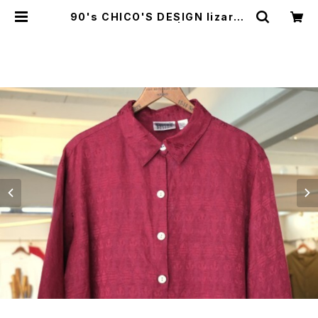
90's CHICO'S DESIGN lizard j
acquard Shirt | GARYO