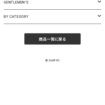
TOPS
GENTLEMEN'S
SHIRTS
OUTERWEAR
TOPS
BY CATEGORY
KNITS/ SWEATS
TEES
DRESSES
OUTERWEAR
BAGS
商品一覧に戻る
SHIRTS
BOTTOMS
BOTTOMS
JEWELRY
SWEATS/ KNITS
SKIRTS
WOMENS
SHOES
SHOES
ACCESSORIES
© GARYO
PANTS
MENS
GARYO ORIGINAL