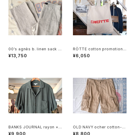
00's agnès b. linen sack st
RÖTTE cotton promotional
raight leg Pants
shoulder Bag
¥13,750
¥6,050
BANKS JOURNAL rayon ×li
OLD NAVY ocher cotton-t
nen open-collar Shirt
will cargo Shorts
¥9,900
¥8,800