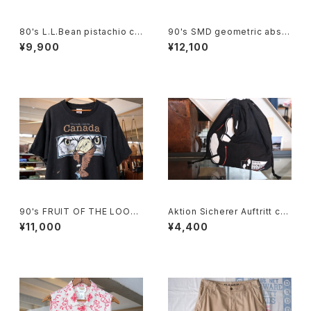
80's L.L.Bean pistachio cal
90's SMD geometric abstr
ico cotton box Shirt
act rayon open-collar Shirt
¥9,900
¥12,100
"Made in JAPAN"
90's FRUIT OF THE LOOM
Aktion Sicherer Auftritt cot
eagle printed Tee "Made i
ton promotional drawstrin
¥11,000
¥4,400
n CANADA"
g Bag