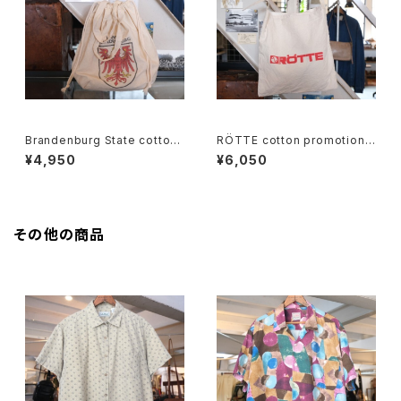
Brandenburg State cotton
RÖTTE cotton promotional
souvenir drawstring Bag
shoulder Bag
¥4,950
¥6,050
その他の商品