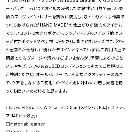
守り続けるレザー・ブランド"Ashwood Leather"からショルダ
ー・バッグ。しっとりとオイルの浸透した柔軟性と自然で美しい表
情のフルグレイン・レザーを贅沢に使用し、ひとつひとつ手作業で
つくりあげられた"HAND MADE"の仕上がりが魅力のアイテム
です。フロントに大きなポケット、ジップ・トップのメイン収納はジ
ップ付きポケットやペン挿しが配され、背面にもジップ付きポケッ
トを備えた仕分けに優れたデザインとなっています。ご愛用の上で
問題となるダメージや汚れはございませんが、保管による小さな
スレやキズ、シワのあるUSEDコンディションですのでご理解の上
ご検討ください。オール・レザーによる貫禄とクオリティーの高さ
で、ケアをしながらご使用いただくと更に味わいが増し愛着を持
ってお使いいただけると思います。
□size: H 24cm × W 21cm × D 5cm(メイン・ボトム)/ ストラッ
プ 140cm(最長)
□material: leather