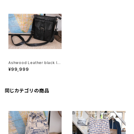
Ashwood Leather black le
ather shoulder Bag
¥99,999
同じカテゴリの商品