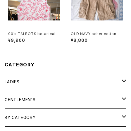
90's TALBOTS botanical s
OLD NAVY ocher cotton-t
croll printed Irish linen sle
will cargo Shorts
¥9,900
¥8,800
eveless Shirt
CATEGORY
LADIES
TOPS
GENTLEMEN'S
SHIRTS
OUTERWEAR
TOPS
BY CATEGORY