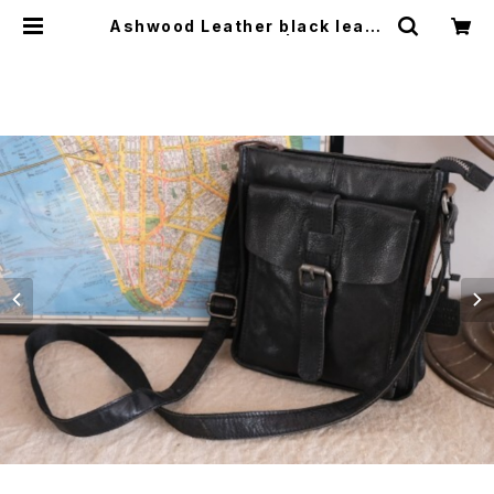
Ashwood Leather black leath
er shoulder Bag | GARYO