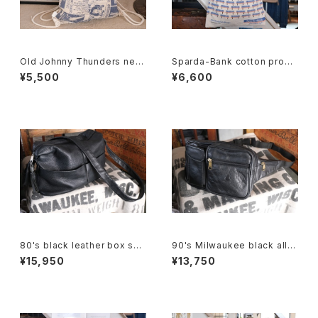
Old Johnny Thunders new
Sparda-Bank cotton prom
spaper printed canvas Kna
otional shoulder Bag
¥5,500
¥6,600
psack
80's black leather box sho
90's Milwaukee black all-l
ulder Bag w/ tassel accent
eather fanny Pack
¥15,950
¥13,750