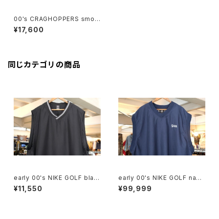
00's CRAGHOPPERS smok
ey-red pull-over Jacket
¥17,600
同じカテゴリの商品
early 00's NIKE GOLF blac
early 00's NIKE GOLF navy
k v-neck Vest
v-neck Vest "SAS Institut
¥11,550
¥99,999
e"