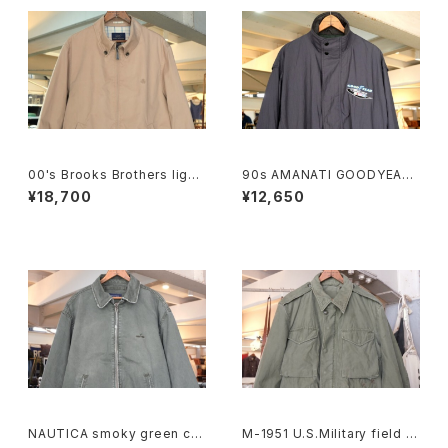
00's Brooks Brothers light
90s AMANATI GOODYEAR
-beige zip-up Jacket
and NASCAR official racin
¥18,700
¥12,650
g nylon Jacket
NAUTICA smoky green cra
M-1951 U.S.Military field J