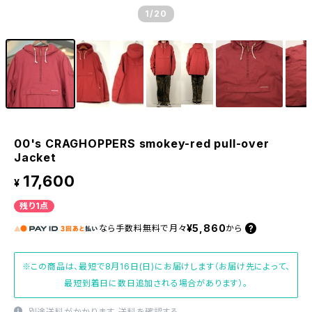
1
/20
00's CRAGHOPPERS smokey-red pull-over
Jacket
17,600
¥
残り1点
¥5,860
なら
手数料無料で
月々
から
※この商品は、最短で8月16日(日)にお届けします（お届け先によって、
最短到着日に数日追加される場合があります）。
別途送料がかかります。
送料を確認する