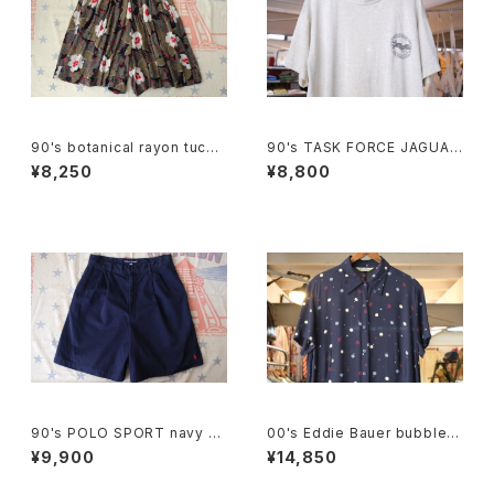
90's botanical rayon tucke
90's TASK FORCE JAGUAR
d Culottes
printed Tee "Made in U.S.
¥8,250
¥8,800
A."
90's POLO SPORT navy C
00's Eddie Bauer bubble d
ulottes w/ pony embroider
ot rayon shirt maxi Dress
¥9,900
¥14,850
y