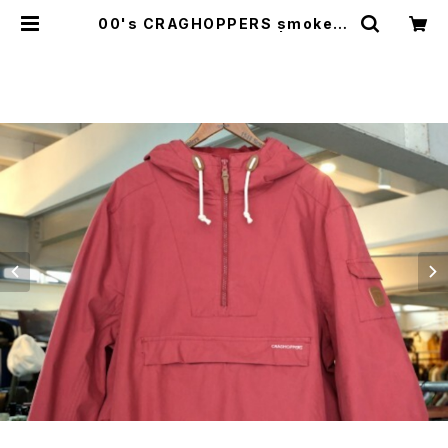
00's CRAGHOPPERS smokey-
red pull-over Jacket | GARYO