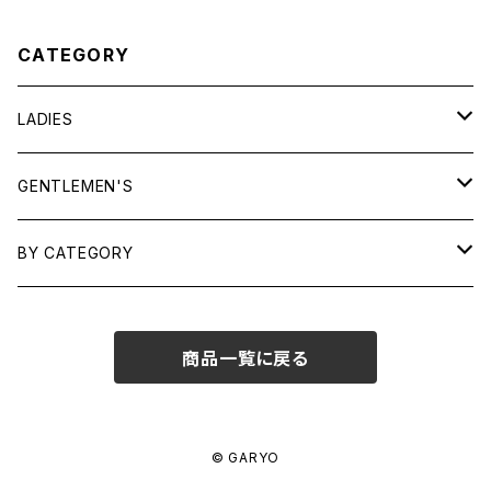
CATEGORY
LADIES
TOPS
GENTLEMEN'S
SHIRTS
OUTERWEAR
TOPS
BY CATEGORY
KNITS/ SWEATS
TEES
DRESSES
OUTERWEAR
BAGS
商品一覧に戻る
SHIRTS
BOTTOMS
BOTTOMS
JEWELRY
SWEATS/ KNITS
SKIRTS
WOMENS
SHOES
SHOES
ACCESSORIES
© GARYO