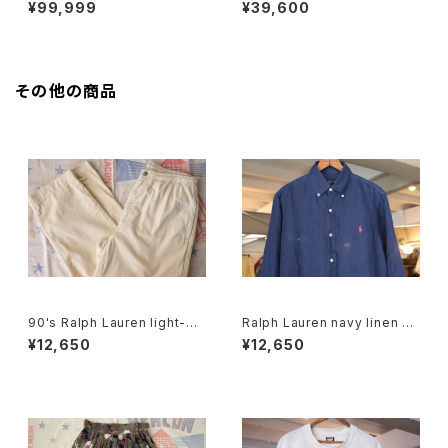
shed-cotton zip-up Jacke
acket "ONE MAN ONE VOT
¥99,999
¥39,600
t
E"
その他の商品
90's Ralph Lauren light-be
Ralph Lauren navy linen B.
ige cotton easy Pants
D. Shirt
¥12,650
¥12,650