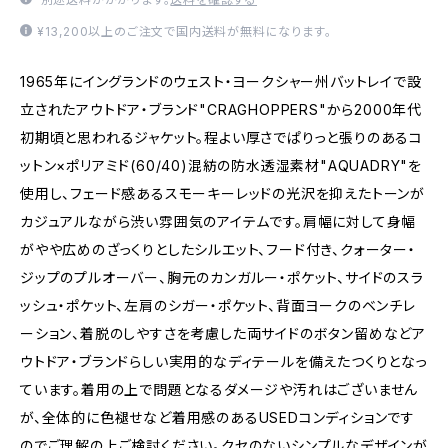
¥13,200以上のご注文で国内送料が無料になります。
1965年にイングランドのウェスト・ヨークシャー州バットレイで設
立されたアウトドア・ブランド"CRAGHOPPERS"から2000年代
初期頃と思われるジャケット。程よい厚さでぱりっと張りのあるコ
ットン×ポリアミド(60/40)混紡の防水透湿素材"AQUADRY"を
使用し、フェード感あるスモーキーレッドの光沢を抑えたトーンが
カジュアルながら渋い雰囲気のアイテムです。肩幅に対して身幅
がやや広めのざっくりとしたシルエット、フード付き、クォーター・
ジップのプルオーバー、胸元のカンガルー・ポケット、サイドのスラ
ッシュ・ポケット、左肩のシガー・ポケット、背面ヨークのベンチレ
ーション、着脱のしやすさを考慮した両サイドのボタン留めなどア
ウトドア・ブランドらしい実用的なディテールを備えたつくりとなっ
ています。着用の上で問題となるダメージや汚れはございません
が、全体的に色褪せなど着用感のあるUSEDコンディションです
のでご理解の上ご検討ください。クセのないシンプルなデザインが