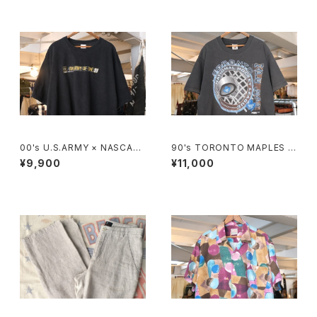
00's U.S.ARMY × NASCAR
90's TORONTO MAPLES L
embroidered logo black c
EAFS black cotton Tee "M
¥9,900
¥11,000
otton Tee
ade in CANADA"