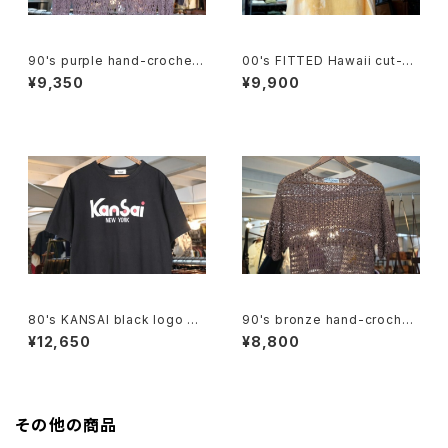
90's purple hand-crochet
00's FITTED Hawaii cut-of
Cardigan
f tie-dye Tee
¥9,350
¥9,900
80's KANSAI black logo Te
90's bronze hand-crochet
e
pullover Top
¥12,650
¥8,800
その他の商品