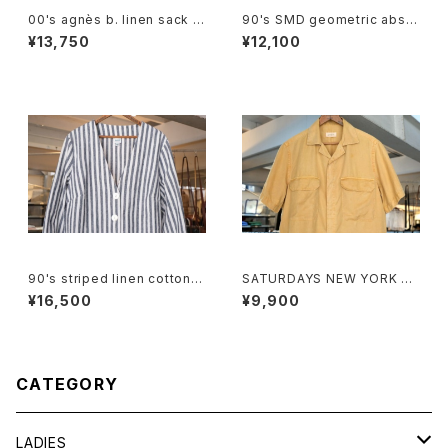
00's agnès b. linen sack st
90's SMD geometric abstr
raight leg Pants
act rayon open-collar Shirt
¥13,750
¥12,100
"Made in JAPAN"
90's striped linen cotton V
SATURDAYS NEW YORK CI
-neck Jacket
TY camel cellulose s/s Shi
¥16,500
¥9,900
rt
CATEGORY
LADIES