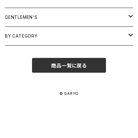
TOPS
GENTLEMEN'S
SHIRTS
OUTERWEAR
TOPS
BY CATEGORY
KNITS/ SWEATS
TEES
DRESSES
OUTERWEAR
BAGS
商品一覧に戻る
SHIRTS
BOTTOMS
BOTTOMS
JEWELRY
SWEATS/ KNITS
SKIRTS
WOMENS
SHOES
SHOES
ACCESSORIES
© GARYO
PANTS
MENS
GARYO ORIGINAL