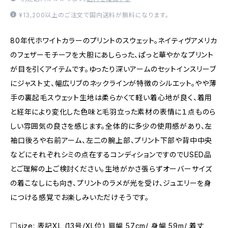
¥13,200以上のご注文で国内送料が無料になります。
80年代ホワイトカラーのプリントのスウェット。ネイティヴアメリカ
のフェザーモチーフを大胆にあしらった、ぱっと華やかなプリント
が目を引くアイテムです。ゆったり深いアームのセットインスリーブ
にジャスト丈、幅広リブのネックラインが特徴のシルエット。やや薄
手の裏起毛スウェット生地は柔らかくて軽い着心地が良く、着用
と経年により変化した色味と毛羽立った素材の表情に１点ものら
しい雰囲気の良さを感じます。全体的に多少の使用感があり、左
袖口後ろや右前アーム、左二の腕上部、プリント下部や背中中央
などにそれぞれシミの点在するコンディションですのでUSED品
とご理解の上ご検討ください。生地がかさ張らずオーバーサイズ
の着こなしにも向き、プリントのラメが光を受け、ジュエリーを身
につける感覚でお楽しみいただけそうです。
□size: 表記XL (13号/XL位) 肩幅 57cm/ 身幅 59m/ 着丈