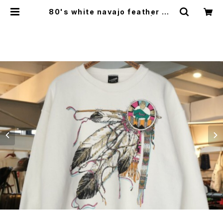
80's white navajo feather wa
r bonnet printed Sweat | GAR
YO