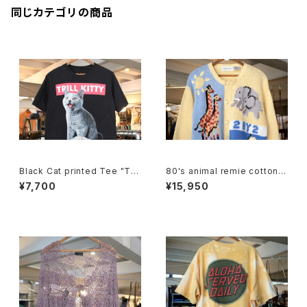
同じカテゴリの商品
Black Cat printed Tee "TRI
80's animal remie cotton k
LL KITTY"
nit crewneck Cardigan
¥7,700
¥15,950