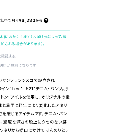
¥6,230
料無料で
月々
から
(木)にお届けします（お届け先によって、最
加される場合があります）。
を確認する
内送料が無料になります。
s"によりサンフランシスコで設立され
イン"Levi's 521"デニム・パンツ。厚
ットン・ツイルを使用し、オリジナルの後
味と着用と経年により変化したアタリ
さを感じるアイテムです。デニム・パン
ト、適度な深さの股上にクセのない腰
のワタリから裾口にかけてほんのりとテ