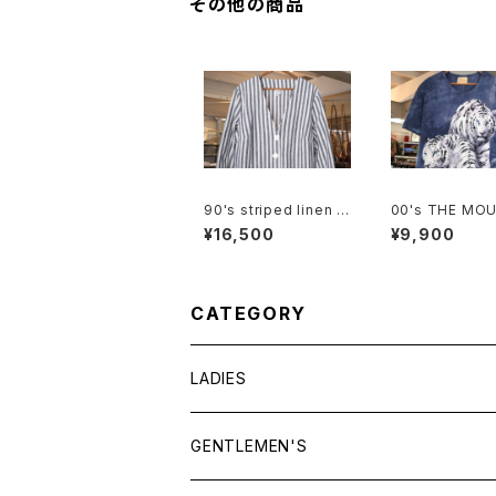
その他の商品
90's striped linen c
00's THE MO
otton V-neck Jacke
N white tiger 
¥16,500
¥9,900
t
e tee Dress
CATEGORY
LADIES
TOPS
GENTLEMEN'S