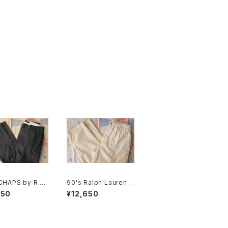
CHAPS by R.L.
90's Ralph Lauren li
lim-fit cargo
ght-beige cotton e
550
¥12,650
asy Pants