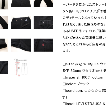
ーパードを効かせたストレート
タン裏C01/クロアチア』『品番印
のディテールとなっています
れはなく、偏った色落ちのな
あるUSED品ですのでご理解
たひと味違った雰囲気に魅力
ないためこれからご自身の身
ます。
□size: 表記 W38/L34 ウエ
股下 83cm/ ワタリ 31cm/ 
□material: 100% cotton
□color: ブラック
□condition: ☆☆☆☆
す)
□label: LEVI STRAUSS &