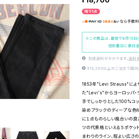
18,700
¥
残り1点
なら
手数
※この商品は、最短で8月13日
短到着日に数日追
別途送料がかかります。
送料
¥13,200以上のご注文で国
1853年"Levi Straus
た"Levi's"からヨーロッパ・ラ
手でしっかりとした100%コ
染めブラックのディープな色
に１点ものらしい風合いの良
ツの代表格といえる５ポケッ
まわりのライン、程よい広さ