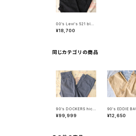
00's Levi's 521 blac
k denim Pants "Lev
¥18,700
i's EUROPE"
同じカテゴリの商品
90's DOCKERS hick
90's EDDIE BA
ory-stripe one-tuck
otton-duck 2-
¥99,999
¥12,650
Pants "Made in U.S.
Pants
A."