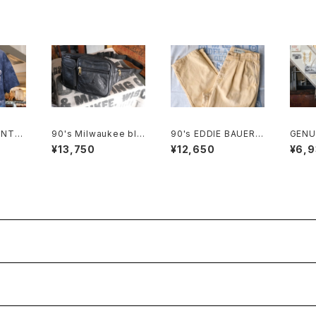
UNTAI
90's Milwaukee bla
90's EDDIE BAUER c
GENU
tie-dy
ck all-leather fanny
otton-duck 2-tuck
motio
¥13,750
¥12,650
¥6,
Pack
Pants
ag