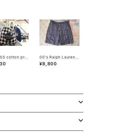
SS cotton pro
00's Ralph Lauren
nal shoulder B
madaras plaid cotto
930
¥8,800
n Shorts