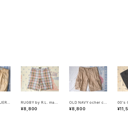
UER c
RUGBY by R.L. mad
OLD NAVY ocher co
00's 
tuck
aras plaid cotton Sh
tton-twill cargo Sho
HBT s
¥8,800
¥8,800
¥11,
orts
rts
Pants