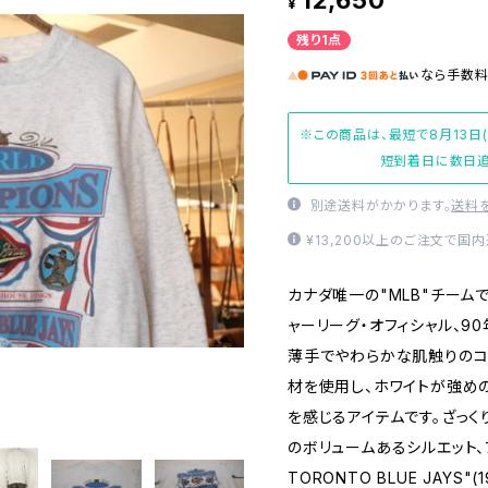
12,650
¥
残り1点
なら
手数
※この商品は、最短で8月13日
短到着日に数日追
別途送料がかかります。
送料
¥13,200以上のご注文で国
カナダ唯一の"MLB"チーム
ャーリーグ・オフィシャル、9
薄手でやわらかな肌触りのコッ
材を使用し、ホワイトが強め
を感じるアイテムです。ざっ
のボリュームあるシルエット、フロ
TORONTO BLUE JAYS