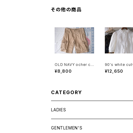
その他の商品
OLD NAVY ocher co
90's white cu
tton-twill cargo Sho
lace trimmed 
¥8,800
¥12,650
rts
n Blouse
CATEGORY
LADIES
TOPS
GENTLEMEN'S