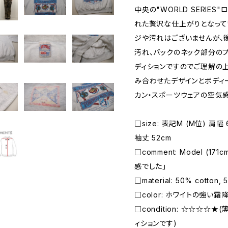
中央の"WORLD SERIE
れた贅沢な仕上がりとなって
ジや汚れはございませんが、
汚れ、バックのネック部分のプ
ディションですのでご理解の
み合わせたデザインとボディー
カン・スポーツウェアの空気
□size: 表記M (M位) 肩幅 6
袖丈 52cm
□comment: Model (1
感でした」
□material: 50% cotton, 
□color: ホワイトの強い霜
□condition: ☆☆☆☆
ィションです)