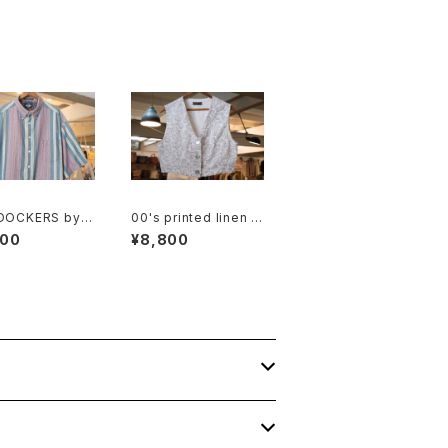
 DOCKERS by L
00's printed linen c
 multi-stripe a
otton short Vest
900
¥8,800
tanical Shirt