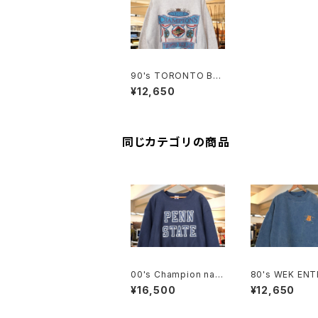
90's TORONTO BL
UE JAYS world cha
¥12,650
mpions Sweat "Mad
e in U.S.A."
同じカテゴリの商品
00's Champion nav
80's WEK ENT
y reverse weave S
SES ash-blue 
¥16,500
¥12,650
weat "PENN STATE"
n-twill Sweat