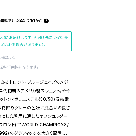
¥4,210
料無料で
月々
から
(木)にお届けします（お届け先によって、最
加される場合があります）。
を確認する
内送料が無料になります。
であるトロント・ブルージェイズのメジ
0年代初期のアメリカ製スウェット。やや
トン×ポリエステル(50/50)混紡素
の霜降りグレーの色味に風合いの良さ
くりとした着用に適したオフショルダー
ントに"WORLD CHAMPIONS/
"(1992)のグラフィックを大きく配置し、