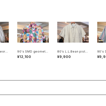
twork
90's SMD geometri
80's L.L.Bean pista
90's
cotto
c abstract rayon op
chio calico cotton b
evi's
¥12,100
¥9,900
¥9,
en-collar Shirt "Mad
ox Shirt
nd bo
e in JAPAN"