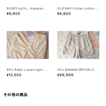
RUGBY by R.L. madaras pl
OLD NAVY ocher cotton-t
aid cotton Shorts
will cargo Shorts
¥8,800
¥8,800
90's Ralph Lauren light-be
00's BANANA REPUBLIC sa
ige cotton easy Pants
nd-beige linen Shorts
¥12,650
¥99,999
その他の商品