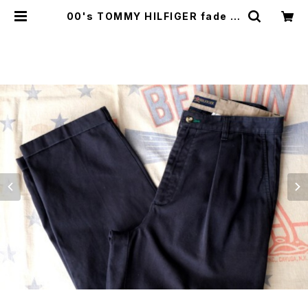
00's TOMMY HILFIGER fade bl
ack two-tuck classic chino P
ants | GARYO