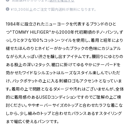
別途送料がかかります。
送料を確認する
¥13,200以上のご注文で国内送料が無料になります。
1984年に設立されたニューヨークを代表するブランドのひと
つ"TOMMY HILFIGER"から2000年代初期頃のチノ・パンツ。ず
っしりとタフな100%コットン・ツイルを使用し、着用と経年により
褪せたほんのりとネイビーがかったブラックの色味にカジュアル
ながら大人っぽい渋さを醸し出すアイテムです。腰回りにゆとりの
ある股上の深い２タック、裾口に掛けてゆるやかにテーパードを
効かせたワイドなシルエットはルーズなスタイル楽しんでいただ
け、バックポケットの上に入る刺繍ロゴもアクセントとなっていま
す。着用の上で問題となるダメージや汚れはございませんが、全体
的に着用感のあるUSEDコンディションですのでご理解の上ご検
討ください。ややオーバーサイズのトップと合わせたラフな着こな
しから、少し細みのトップと合わせたバランスあるすスタイリング
まで幅広く使えるパンツです。