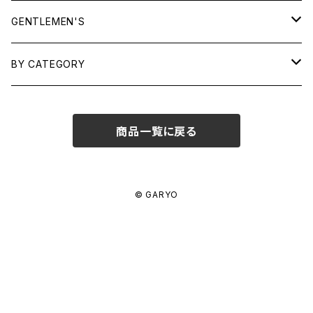
TOPS
GENTLEMEN'S
SHIRTS
OUTERWEAR
TOPS
BY CATEGORY
KNITS/ SWEATS
TEES
DRESSES
OUTERWEAR
BAGS
商品一覧に戻る
SHIRTS
BOTTOMS
BOTTOMS
JEWELRY
SWEATS/ KNITS
SKIRTS
WOMENS
SHOES
SHOES
ACCESSORIES
© GARYO
PANTS
MENS
GARYO ORIGINAL