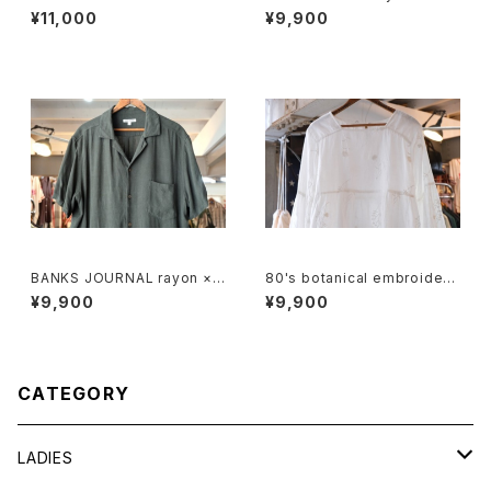
lack cotton photo print Te
ulti-stripe and botanical S
¥11,000
¥9,900
e
hirt
BANKS JOURNAL rayon ×li
80's botanical embroidere
nen open-collar Shirt
d Indian cotton pullover Bl
¥9,900
¥9,900
ouse
CATEGORY
LADIES