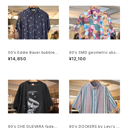
00's Eddie Bauer bubble d
90's SMD geometric abstr
ot rayon shirt maxi Dress
act rayon open-collar Shirt
¥14,850
¥12,100
"Made in JAPAN"
90's CHE GUEVARA fade-b
90's DOCKERS by Levi's m