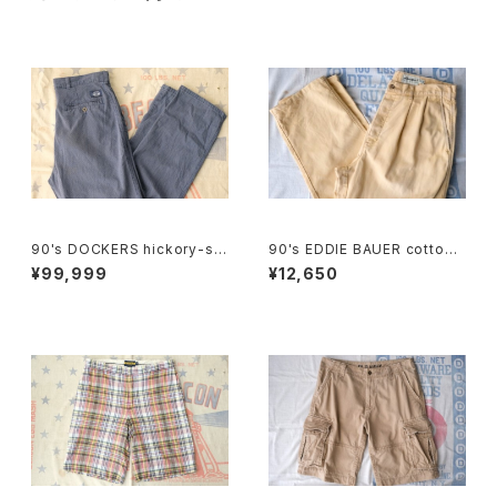
90's DOCKERS hickory-stri
90's EDDIE BAUER cotton-
pe one-tuck Pants "Made i
duck 2-tuck Pants
¥99,999
¥12,650
n U.S.A."